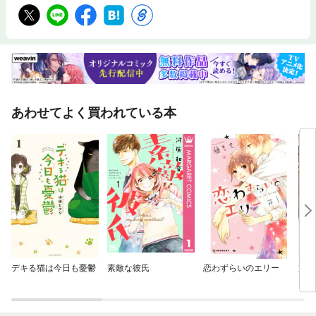
あわせてよく買われている本
デキる猫は今日も憂鬱
素敵な彼氏
恋わずらいのエリー
京都
こ