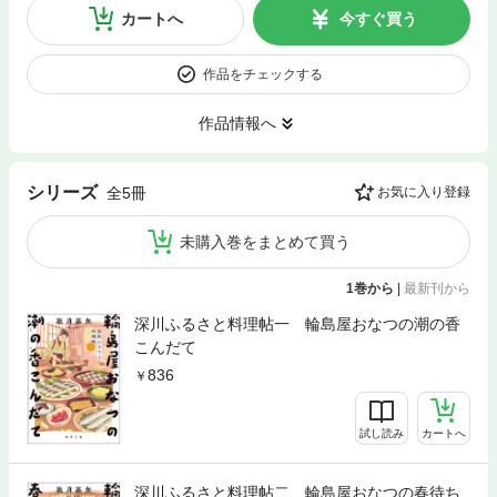
カートへ
今すぐ買う
作品をチェックする
作品情報へ
シリーズ
全5冊
お気に入り登録
未購入巻をまとめて買う
1巻から
|
最新刊から
深川ふるさと料理帖一 輪島屋おなつの潮の香
こんだて
836
試し読み
カートへ
深川ふるさと料理帖二 輪島屋おなつの春待ち