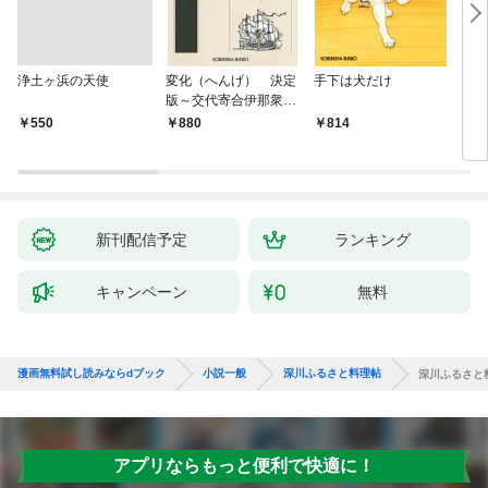
浄土ヶ浜の天使
変化（へんげ） 決定
手下は犬だけ
鬼役
版～交代寄合伊那衆異
聞（1）～
￥550
880
814
7
新刊配信予定
ランキング
キャンペーン
無料
漫画無料試し読みならdブック
小説一般
深川ふるさと料理帖
深川ふるさと
アプリならもっと便利で快適に！