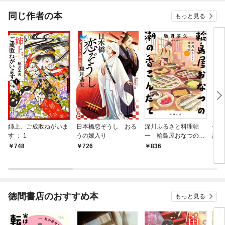
同じ作者の本
もっと見る
姉上、ご成敗ねがいま
日本橋恋ぞうし おる
深川ふるさと料理帖
伏竜
す ： 1
うの嫁入り
一 輪島屋おなつの潮
診療
の香こんだて
748
726
836
7
徳間書店のおすすめ本
もっと見る