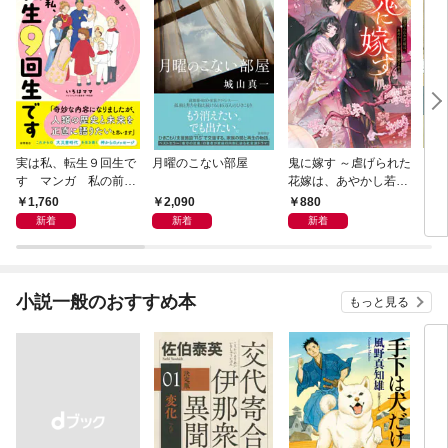
実は私、転生９回生で
月曜のこない部屋
鬼に嫁す ～虐げられた
さば
す マンガ 私の前世
花嫁は、あやかし若頭
〈新
物語
に溺愛される～
1,760
2,090
880
9
新着
新着
新着
小説一般のおすすめ本
もっと見る