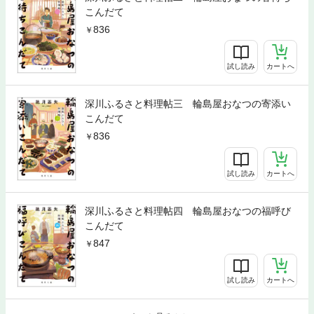
こんだて
836
試し読み
カートへ
深川ふるさと料理帖三 輪島屋おなつの寄添い
こんだて
836
試し読み
カートへ
深川ふるさと料理帖四 輪島屋おなつの福呼び
こんだて
847
試し読み
カートへ