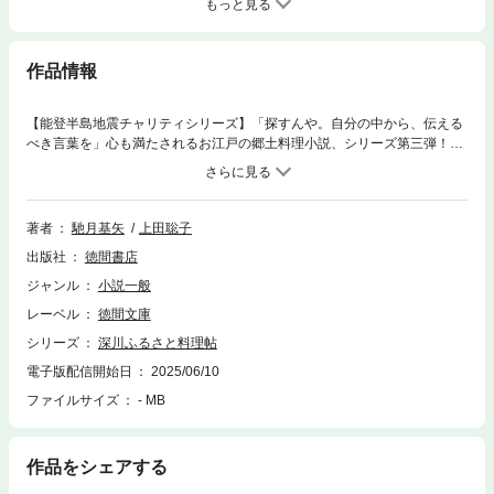
もっと見る
作品情報
【能登半島地震チャリティシリーズ】「探すんや。自分の中から、伝える
べき言葉を」心も満たされるお江戸の郷土料理小説、シリーズ第三弾！江
戸で日ノ本各地の郷土料理を味わうことのできる「ふるさと横丁」。その
一角にある小料理屋「輪島屋」で働くおなつの元に従弟の紺之丞が友人を
連れてきた。加賀藩上屋敷に暮らす伊藤虎白という男装の娘で、能登と輪
島のことを知りたいのだという。おなつはさざえご飯と鰯のだんご汁で虎
著者
馳月基矢
上田聡子
白をもてなすが、後日虎白と紺之丞が行方不明になったという知らせが入
出版社
徳間書店
り、輪島屋は騒然となる！第一話 さざえご飯とだんご汁第二話 ごりの
甘露煮第三話 くるみ味噌と柚釜味噌第四話 にしんの昆布巻き本シリー
ジャンル
小説一般
ズは能登半島地震で被災した石川県を応援しており、著者印税を寄付いた
レーベル
徳間文庫
します
シリーズ
深川ふるさと料理帖
電子版配信開始日
2025/06/10
ファイルサイズ
- MB
作品をシェアする