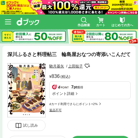
作品検索
カート
はじめての方へ
深川ふるさと料理帖三 輪島屋おなつの寄添いこんだて
馳月基矢
上田聡子
836
(税込)
7
pt
獲得
ポイント詳細
dカード利用でさらにポイント+2%
返品不可
試し読み