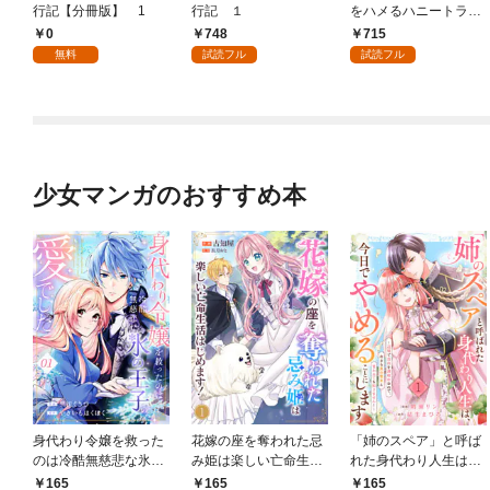
行記【分冊版】 1
行記 １
をハメるハニートラッ
プ包囲網 1
0
748
715
無料
試読フル
試読フル
少女マンガのおすすめ本
身代わり令嬢を救った
花嫁の座を奪われた忌
「姉のスペア」と呼ば
のは冷酷無慈悲な氷の
み姫は楽しい亡命生活
れた身代わり人生は、
王子の愛でした１
はじめます！１
今日でやめることにし
165
165
165