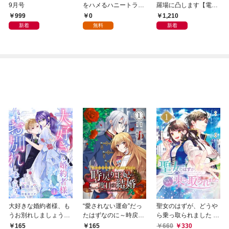
9月号
をハメるハニートラッ
羅場に凸します【電子
プ包囲網【分冊版】
単行本版】1
999
0
1,210
1
新着
無料
新着
大好きな婚約者様、も
“愛されない運命”だっ
聖女のはずが、どうや
うお別れしましょう。
たはずなのに～時戻り
ら乗っ取られました 1
１
王妃の二度目の結婚～
巻
165
165
660
330