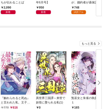
ちが伝わることば
年6月号】
が、婚約者が過保護す
ぎて逃げ出したい(私た
2,090
950
748
ち犬猿の仲でしたよ
新着
新着
試読フル
ね！？) 1
もっと見る
『触れられると死ぬ』
異世界三国譚～来世で
贄巫女と朱雀の執愛婚
と言われた私、王子に
妖怪に娶られる私(1)
１
触れたら最強の大聖女
770
616
0
165