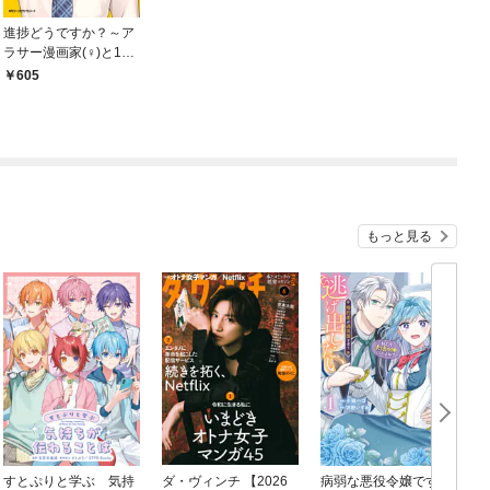
進捗どうですか？～ア
ラサー漫画家(♀)と17
歳の編集者(♂)～ 1
605
もっと見る
すとぷりと学ぶ 気持
ダ・ヴィンチ 【2026
病弱な悪役令嬢です