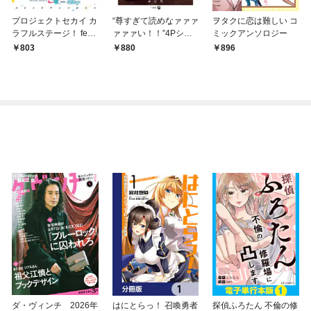
プロジェクトセカイ カ
“尊すぎて読めなァァァ
ヲタクに恋は難しい コ
ラフルステージ！ feat.
ァァァい！！”4Pショ
ミックアンソロジー
初音ミク コミックア
ート・ストーリーズ
803
880
896
ンソロジー
ダ・ヴィンチ 2026年
はにとらっ！ 召喚勇者
探偵ふろたん 不倫の修