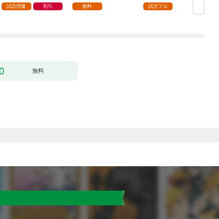
になりました。ところ
試読増量
割引
無料
試読フル
で殿下の愛が重い 1巻
無料