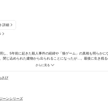
ト詳細
%
明し、5年前に起きた殺人事件の経緯や「狼ゲーム」の真相も明らかに
、閉じ込められた建物から出られることになったが…。最後に生き残る
とは――！大人気推理サスペンス最終巻。
わさび
ジーンシリーズ