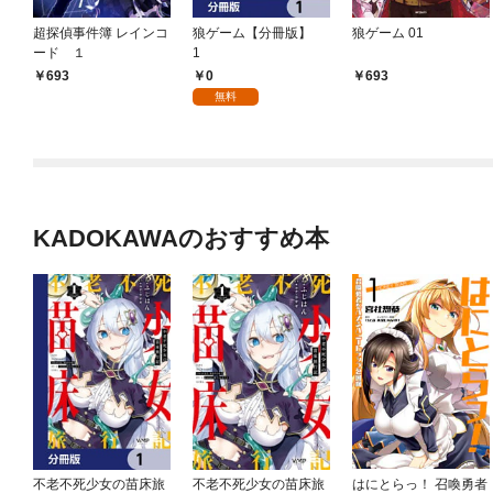
超探偵事件簿 レインコ
狼ゲーム【分冊版】
狼ゲーム 01
ード １
1
0
693
693
無料
KADOKAWAのおすすめ本
不老不死少女の苗床旅
不老不死少女の苗床旅
はにとらっ！ 召喚勇者