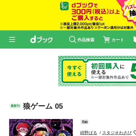
作品検索
カート
狼ゲーム 05
最新刊
完結
紺野ぱる
スタジオわさび