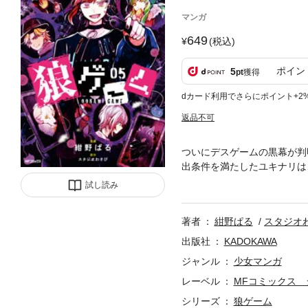
マンガ
649
(税込)
ポイン
5
pt
獲得
dカード利用でさらにポイント+2
返品不可
ついにデスゲームの黒幕が判
出条件を満たしたユキナリは
そしてユキナリが迎える結末
試し読み
著者
紺野ぱる
スタジオ
出版社
KADOKAWA
ジャンル
少女マンガ
レーベル
MFコミックス 
シリーズ
狼ゲーム