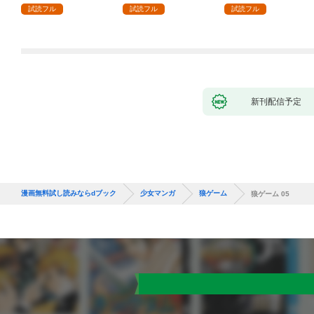
ます～辺境で自由を満
試読フル
試読フル
試読フル
喫中なので、今さら真
の聖女と言われても知
りません！～１
新刊配信予定
漫画無料試し読みならdブック
少女マンガ
狼ゲーム
狼ゲーム 05