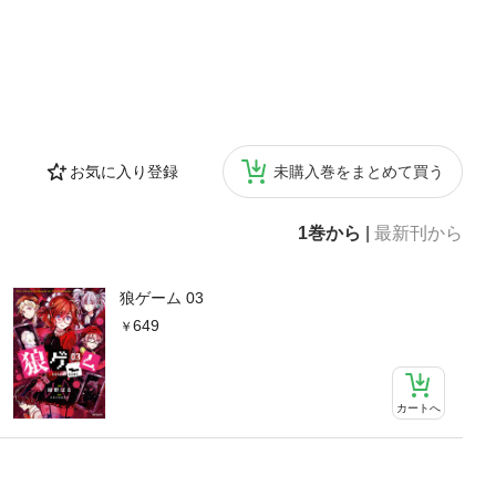
お気に入り登録
未購入巻をまとめて買う
1巻から
|
最新刊から
狼ゲーム 03
649
カートへ