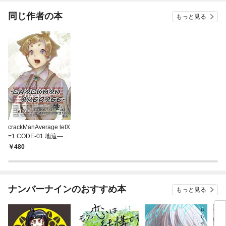
同じ作者の本
もっと見る
crackManAverage letX
=1 CODE-01.地這―Lo
ading.10％：邂逅
480
ナンバーナインのおすすめ本
もっと見る