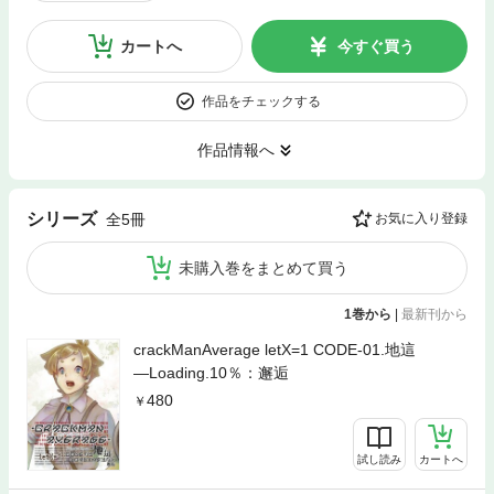
カートへ
今すぐ買う
作品をチェックする
作品情報へ
シリーズ
全5冊
お気に入り登録
未購入巻をまとめて買う
1巻から
|
最新刊から
crackManAverage letX=1 CODE-01.地這
―Loading.10％：邂逅
480
試し読み
カートへ