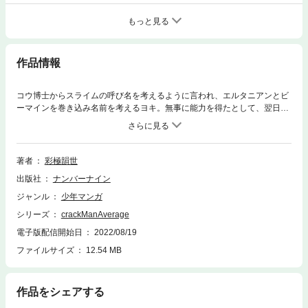
もっと見る
作品情報
コウ博士からスライムの呼び名を考えるように言われ、エルタニアンとビ
ーマインを巻き込み名前を考えるヨキ。無事に能力を得たとして、翌日か
ら二人と共に特別な授業と訓練を受けることになり――。バトルあり、ラ
ブコメあり、ヒューマンドラマありのSF風群像ダークファンタジー。
著者
彩極韻世
出版社
ナンバーナイン
ジャンル
少年マンガ
シリーズ
crackManAverage
電子版配信開始日
2022/08/19
ファイルサイズ
12.54 MB
作品をシェアする