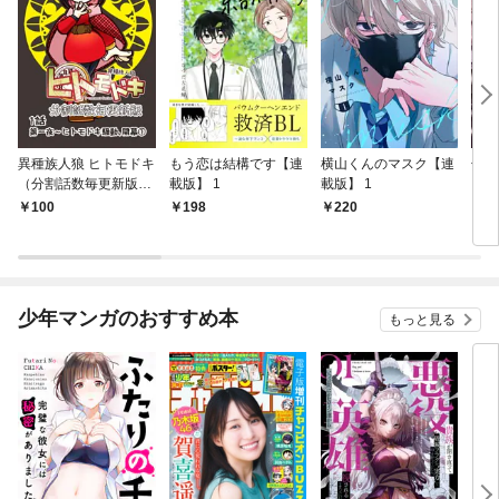
異種族人狼 ヒトモドキ
もう恋は結構です【連
横山くんのマスク【連
焦燥
（分割話数毎更新版）
載版】 1
載版】 1
【連
1話① ヒトモドキ騒
100
198
220
2
動、開幕
少年マンガのおすすめ本
もっと見る