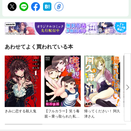
あわせてよく買われている本
きみに恋する殺人鬼
【フルカラー】笑う毒
帰ってください！ 阿久
夫婦
親～乗っ取られた私の
津さん
たい
家族～
い～