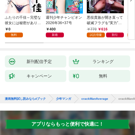
ふたりの千佳～完璧な
週刊少年チャンピオン
悪役貴族が開き直って
弱虫
彼女には秘密がありま
2026年36+37号
破滅フラグを“実力”で
IKE
した(1)
叩き折っていたら、い
0
400
770
616
6
つの間にかヒロイン達
無料
新着
試読増量
割引
試
から英雄視されるよう
になった件（コミッ
ク） 1巻
新刊配信予定
ランキング
キャンペーン
無料
漫画無料試し読みならdブック
少年マンガ
crackManAverage
crackMan
アプリならもっと便利で快適に！