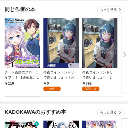
は竜騎士の頂点を極め
てました。【分冊版】
同じ作者の本
もっと見る
チート薬師のスローラ
今夜コインランドリー
今夜コインランドリー
無能
イフ！！ 【連載版】１
で逢いましょう【分冊
で逢いましょう 1
生魔
版】 1
魔術
0
792
110
1
無料
試読フル
KADOKAWAのおすすめ本
もっと見る