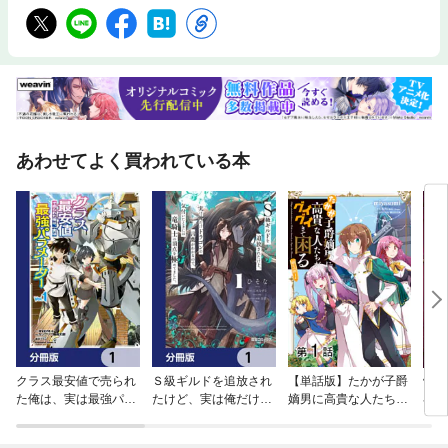
あわせてよく買われている本
クラス最安値で売られ
Ｓ級ギルドを追放され
【単話版】たかが子爵
骸骨
た俺は、実は最強パラ
たけど、実は俺だけド
嫡男に高貴な人たちが
界へ
メーター【分冊版】
ラゴンの言葉がわかる
グイグイきて困る@C
ので、気付いたときに
OMIC