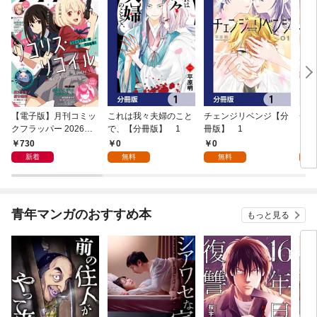
【電子版】月刊コミッ
これは我々夫婦のこと
チェンジリベンジ【分
チェ
クフラッパー 2026年9
で、【分冊版】 1
冊版】 1
月号
730
0
0
7
新着
無料
無料
試
青年マンガのおすすめ本
もっと見る