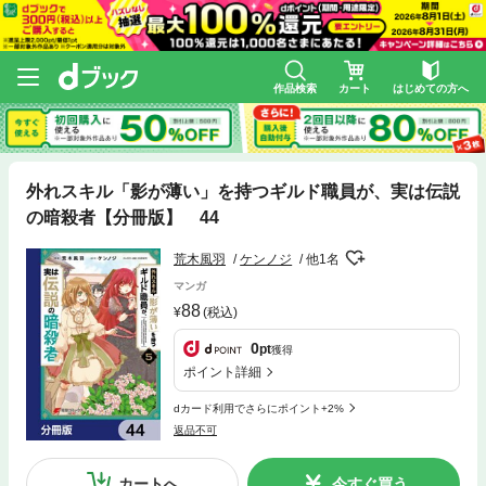
作品検索
カート
はじめての方へ
外れスキル「影が薄い」を持つギルド職員が、実は伝説
の暗殺者【分冊版】 44
荒木風羽
ケンノジ
他1名
マンガ
88
(税込)
0
pt
獲得
ポイント詳細
dカード利用でさらにポイント+2%
返品不可
カートへ
今すぐ買う