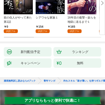
前の住人がやって来た
シアワセな家族１
16年目の復讐～奴らを
ベイ
第1話
地獄に送るまで１
エブ
版】
0
154
165
2
試読フル
試読フル
試読フル
試
新刊配信予定
ランキング
キャンペーン
無料
漫画無料試し読みならdブック
青年マンガ
外れスキル「影が薄い」を持つギルド
アプリならもっと便利で快適に！