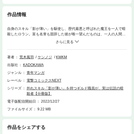
作品情報
自身のスキル「影が薄い」を駆使し、歴代最悪と呼ばれた魔王を一人で暗
殺したロラン。富も名誉も固辞した彼が唯一望んだものは、一人の人間と
しての普通の生活だった。普通に生きるために冒険者ギルドに就職したロ
ランだったが、暗殺者の常識＝世間の非常識ということになかなか慣れ
ず、何かとお騒がせしてしまう。しかし一生懸命に働く彼のもとには、い
つしか人が集まっていき――。人知れず世界を救った風変わりな“評判の職
著者
荒木風羽
ケンノジ
KWKM
員”が、陰ながらあなたの冒険者ライフをサポートします！ 分冊版第44
出版社
KADOKAWA
弾。※本作品は単行本を分割したもので、本編内容は同一のものとなりま
す。重複購入にご注意ください。
ジャンル
青年マンガ
レーベル
電撃コミックスNEXT
シリーズ
外れスキル「影が薄い」を持つギルド職員が、実は伝説の暗
殺者【分冊版】
電子版配信開始日
2022/12/27
ファイルサイズ
9.22 MB
作品をシェアする