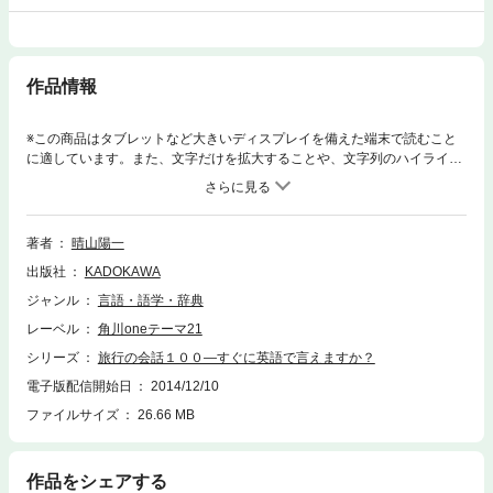
作品情報
※この商品はタブレットなど大きいディスプレイを備えた端末で読むこと
に適しています。また、文字だけを拡大することや、文字列のハイライ
ト、検索、辞書の参照、引用などの機能が使用できません。日本人がとか
く弱いと言われる会話のキャッチボール、が英語でできるように工夫され
た初めての旅行英語勉強本。初心者から中級者まで対応する内容。※電子
書籍にはＣＤはついておりません。制作の都合上、本書にはＣＤマークの
著者
晴山陽一
ついた例文がありますが、ＣＤで確認することはできません。ご了承くだ
出版社
KADOKAWA
さい。
ジャンル
言語・語学・辞典
レーベル
角川oneテーマ21
シリーズ
旅行の会話１００―すぐに英語で言えますか？
電子版配信開始日
2014/12/10
ファイルサイズ
26.66 MB
作品をシェアする