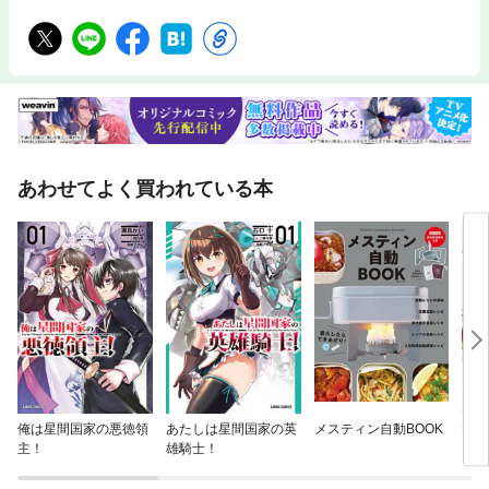
あわせてよく買われている本
俺は星間国家の悪徳領
あたしは星間国家の英
メスティン自動BOOK
大人
主！
雄騎士！
きた