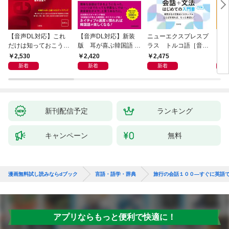
【音声DL対応】これ
【音声DL対応】新装
ニューエクスプレスプ
【音
だけは知っておこう！
版 耳が喜ぶ韓国語 リ
ラス トルコ語［音声
イタ
新装版 会話と作文に
スニング体得トレーニ
DL版］
よく
2,530
2,420
2,475
2,
役立つドイツ語定型表
ング
新着
新着
新着
現365
新刊配信予定
ランキング
キャンペーン
無料
漫画無料試し読みならdブック
言語・語学・辞典
旅行の会話１００―すぐに英語
アプリならもっと便利で快適に！