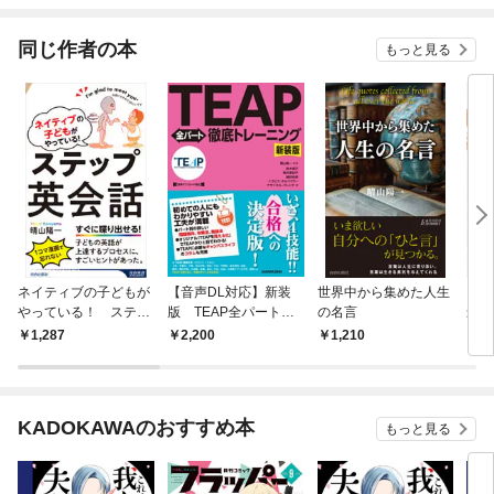
同じ作者の本
もっと見る
ネイティブの子どもが
【音声DL対応】新装
世界中から集めた人生
これ
やっている！ ステッ
版 TEAP全パート徹
の名言
最短
プ英会話
底トレーニング
にな
1,287
2,200
1,210
1,
KADOKAWAのおすすめ本
もっと見る