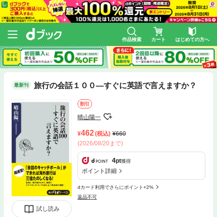
作品検索
カート
はじめての方へ
旅行の会話１００―すぐに英語で言えますか？
最新刊
割引
晴山陽一
462
(税込)
660
(2026/08/20まで)
4
pt
獲得
ポイント詳細
dカード利用でさらにポイント+2%
返品不可
試し読み