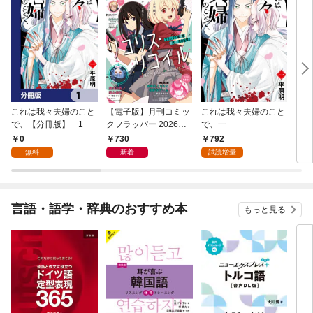
これは我々夫婦のこと
【電子版】月刊コミッ
これは我々夫婦のこと
チェ
で、【分冊版】 1
クフラッパー 2026年9
で、一
冊版
月号
0
730
792
0
無料
新着
試読増量
言語・語学・辞典のおすすめ本
もっと見る