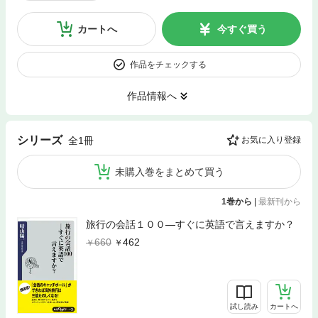
カートへ
今すぐ買う
作品をチェックする
作品情報へ
シリーズ
全1冊
お気に入り登録
未購入巻をまとめて買う
1巻から
|
最新刊から
旅行の会話１００―すぐに英語で言えますか？
660
462
試し読み
カートへ