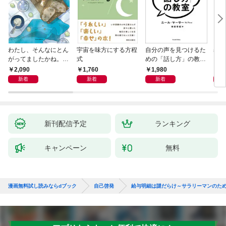
わたし、そんなにとん
宇宙を味方にする方程
自分の声を見つけるた
基地
がってましたかね。
式
めの「話し方」の教
るた
獅子座、Ａ型、丙午は
室 Ｏｒａｃｙ（オラ
2,090
1,760
1,980
2,
めぐる
シー）
新着
新着
新着
新刊配信予定
ランキング
キャンペーン
無料
漫画無料試し読みならdブック
自己啓発
給与明細は謎だらけ～サラリーマンのた