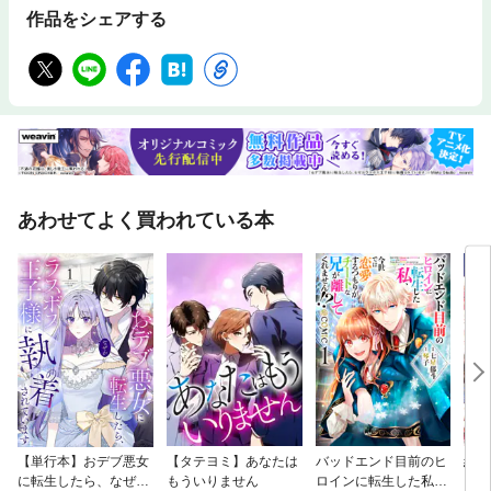
作品をシェアする
あわせてよく買われている本
【単行本】おデブ悪女
【タテヨミ】あなたは
バッドエンド目前のヒ
結界
に転生したら、なぜか
もういりません
ロインに転生した私、