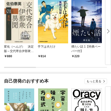
変化（へんげ） 決定
手下は犬だけ
煙たい話 1【特典ペー
鬼役
版～交代寄合伊那衆異
パー付】
聞（1）～
880
814
220
7
自己啓発のおすすめ本
もっと見る