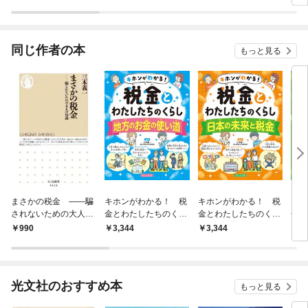
ラスボス王子様に執着
今世では恋愛するつも
されています
りがチートな兄が離し
てくれません！？@C
OMIC
同じ作者の本
もっと見る
まさかの税金 ――騙
キホンがわかる！ 税
キホンがわかる！ 税
キホ
されないための大人の
金とわたしたちのくら
金とわたしたちのくら
金と
知識
し 地方のお金の使い
し 日本の未来と税金
し 
990
3,344
3,344
3,
道
光文社のおすすめ本
もっと見る