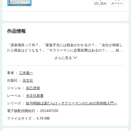
試し読み
カートへ
作品情報
「源泉徴収って何？」「家族手当には税金がかかるの？」「会社が倒産し
たら税金はどうなる？」「サラリーマンに必要経費はあるの？」…。給与
明細と所得税を税法の第一人者が解説。
著者
三木義一
出版社
光文社
ジャンル
自己啓発
レーベル
光文社新書
シリーズ
給与明細は謎だらけ～サラリーマンのための所得税入門～
電子版配信開始日
2014/07/20
ファイルサイズ
4.76 MB