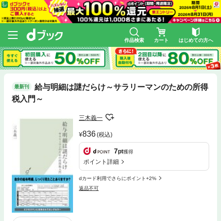
作品検索
カート
はじめての方へ
給与明細は謎だらけ～サラリーマンのための所得
最新刊
税入門～
三木義一
836
(税込)
7
pt
獲得
ポイント詳細
dカード利用でさらにポイント+2%
返品不可