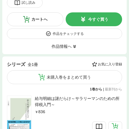
試し読み
カートへ
今すぐ買う
作品をチェックする
作品情報へ
シリーズ
全1冊
お気に入り登録
未購入巻をまとめて買う
1巻から
|
最新刊から
給与明細は謎だらけ～サラリーマンのための所
得税入門～
836