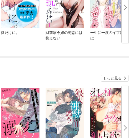
愛だけに。
財前家令嬢の誘惑には
一生に一度のイブに愛
抗えない
は
もっと見る