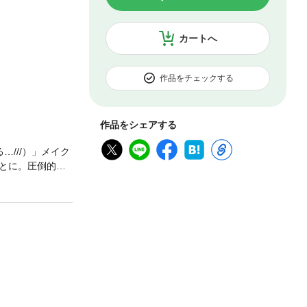
カートへ
作品をチェックする
作品をシェアする
///）」メイク
とに。圧倒的な
な彼に内心とき
100！の俺様俳
ックラブストーリ