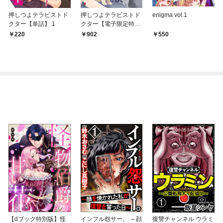
押しつよテラピストド
押しつよテラピストド
enigma vol.1
クター【単話】 1
クター【電子限定特典
付】
220
902
550
【dブック特別版】怪
インフル怨サー。 ～顔
復讐チャンネル ウラミ