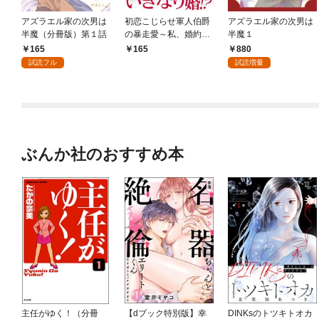
アズラエル家の次男は
初恋こじらせ軍人伯爵
アズラエル家の次男は
半魔（分冊版）第１話
の暴走愛～私、婚約解
半魔１
消二回の没落令嬢なん
165
880
165
ですけど！？～ 1巻
試読フル
試読増量
ぶんか社のおすすめ本
主任がゆく！（分冊
【dブック特別版】幸
DINKsのトツキトオカ