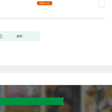
ミダラな魔法にかない
試読フル
ません！～(1)
【
無料