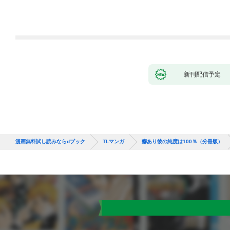
新刊配信予定
漫画無料試し読みならdブック
TLマンガ
癖あり彼の純度は100％（分冊版）