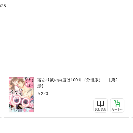
/25
癖あり彼の純度は100％（分冊版） 【第2
話】
220
試し読み
カートへ