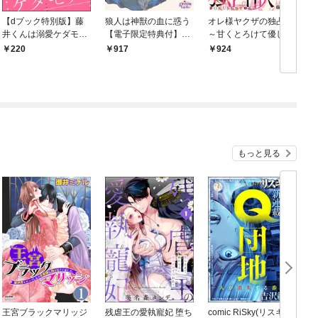
【dブック特別版】藤
狼人は神獣の血に惑う
オレ様ヤクザの独占欲
井くんは溺愛ケダモノ
【電子限定特典付】
～甘くとろけて優しく
クール男子の執着アプ
【イラスト入り】
されて～【電子単行本
220
917
924
ローチが甘すぎまし
版/限定特典付き】
た。（分冊版） 【第
1話】
もっと見る
王宮ブラックマリッジ
残虐王の愛執寵妃 堕ち
comic RiSky(リスキー)