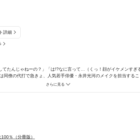
ト詳細
%
してたんじゃねーの？」「は!?なに言って…（くっ！顔がイケメンすぎる…
は同僚の代打で急きょ、人気若手俳優・永井光河のメイクを担当するこ
けれど、性格は高慢・わがまま・自信家な超癖ありだった…！クセモノ
る茉莉花の態度は、俺様な彼を煽ってしまったようで――!?【顔面偏差値
プアーティスト】華やかな世界で繰り広げられる胸キュン♪ ドラマチ
more Vol.11』に収録されています。重複購入にご注意下さい。
100％（分冊版）