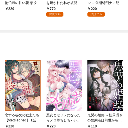
物伯爵の甘い花 悪役令
を焼かれた私が復讐を
ン ～公開処刑ナマ配信
嬢はベッドで乱れ散る
誓った日～ （1）
中～（分冊版） 【第
770
220
220
（分冊版） 【第1
1話】
試読フル
試読フル
話】
恋する秘文の戦士たち
悪友とセフレになった
鬼哭の婚契 ～怪異憑き
【forcs edited】 1話
らメロ堕ちしちゃいそ
の婚約者は前世からの
う(1)
執愛で私を蝕む～
220
220
110