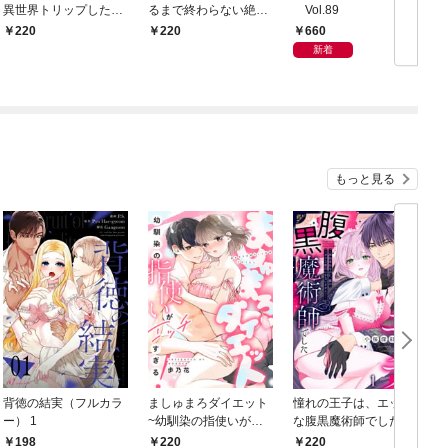
異世界トリップしたら
るまで終わらない絶頂
Vol.89
宰相様に抱かれていま
夜伽で囚われて（分冊
660
220
220
した。（分冊版）結婚
版） 【第1話】
新着
式は夢の中で！？
【第1話】
もっと見る
背徳の結実（フルカラ
ましゅまろダイエット
憧れの王子は、エッチ
ー） 1
~幼馴染の指使いがエ
な腹黒魔術師でした～
ッチすぎる！~(1)
閨指導係なのに、彼の
220
198
220