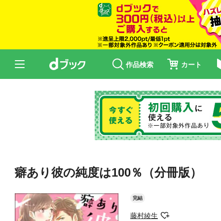
作品検索
カート
癖あり彼の純度は100％（分冊版） 
完結
藤村綾生