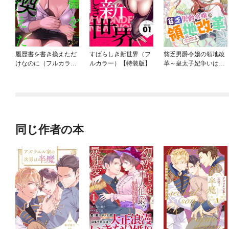
履歴書を書き換えただ
すばらしき新世界（フ
貧乏男爵令嬢の領地改
けなのに（フルカラ
ルカラー）【特装版】
革～皇太子妃争いはご
ー）
めんこうむります～
【連載版】
同じ作者の本