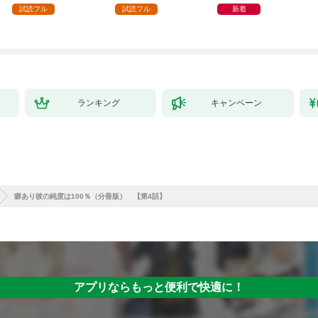
（1）
試読フル
試読フル
新着
ランキング
キャンペーン
癖あり彼の純度は100％（分冊版） 【第4話】
アプリならもっと便利で快適に！