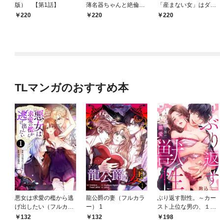
版） 【第1話】
薄名器ちゃんと絶倫エ
「産まない女」はダメ
リートくん むさぼりエ
ですか？（分冊版）
220
220
220
ッチが甘すぎる（分冊
【第1話】
版） 【第1話】
TLマンガのおすすめ本
悪女は求愛の檻から逃
龍公爵の妻（フルカラ
ぶり返す獣性。～カー
げ出したい（フルカラ
ー） 1
スト上位な男の、１０
ー） 1
年越しの激愛１
132
132
198