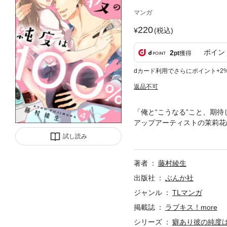
マンガ
220
(税込)
ポイン
2
pt
獲得
dカード利用でさらにポイント+2
返品不可
「俺と“こうなる”こと、期待
アップアーティストの茉莉花
ルックスで人気を誇る光河だ
試し読み
めきながらも毅然と接してい
優】×【ド根性系メイクアッ
著者
藤村綾生
ー!!※この作品は『ラブキス！
出版社
ぶんか社
ジャンル
TLマンガ
掲載誌
ラブキス！more
シリーズ
癖あり彼の純度は