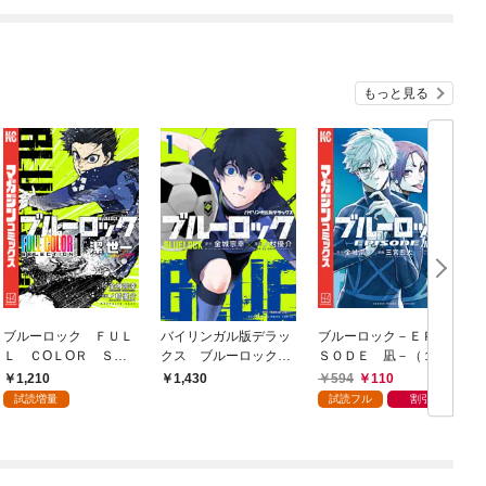
もっと見る
ブルーロック ＦＵＬ
バイリンガル版デラッ
ブルーロック－ＥＰＩ
別
Ｌ ＣОＬОＲ ＳＥ
クス ブルーロック
ＳＯＤＥ 凪－（１）
5
ＬＥＣＴＩОＮ（１）
１ ＢＬＵＥＬＯＣＫ
日
1,210
594
110
1,430
潔 世一
試読増量
試読フル
割引