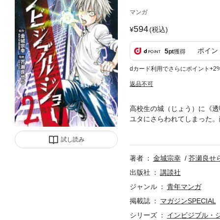
マンガ
594
(税込)
ポイン
5
pt
獲得
dカード利用でさらにポイント+2
返品不可
高校生の城（じょう）に《透
ユタにさらわれてしまった。
す――!!
試し読み
著者
金城宗幸
芥瀬良せ
出版社
講談社
ジャンル
青年マンガ
掲載誌
マガジンSPECIAL
シリーズ
インビジブル・