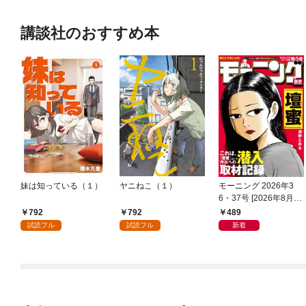
講談社のおすすめ本
妹は知っている（１）
ヤニねこ（１）
モーニング 2026年3
6・37号 [2026年8月6
日発売]
792
792
489
試読フル
試読フル
新着