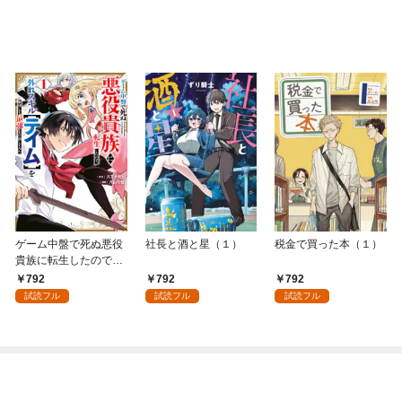
ゲーム中盤で死ぬ悪役
社長と酒と星（１）
税金で買った本（１）
貴族に転生したので、
外れスキル【テイム】
792
792
792
を駆使して最強を目指
試読フル
試読フル
試読フル
してみた（１）