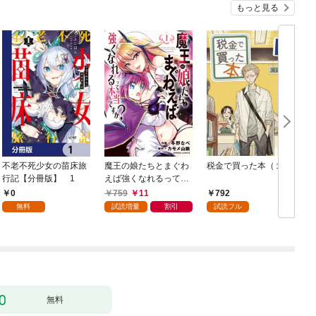
もっと見る
不老不死少女の苗床旅
魔王の娘たちとまぐわ
税金で買った本（１）
女
行記【分冊版】 1
えば強くなれるって本
当ですか？【特典ペー
0
759
11
792
パー付き】【カラーペ
無料
試読増量
割引
試読フル
ージ増量版】 (1)
無料