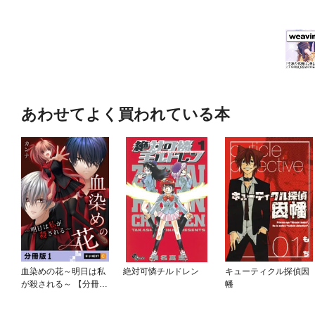
あわせてよく買われている本
血染めの花～明日は私
絶対可憐チルドレン
キューティクル探偵因
が殺される～ 【分冊
幡
版】