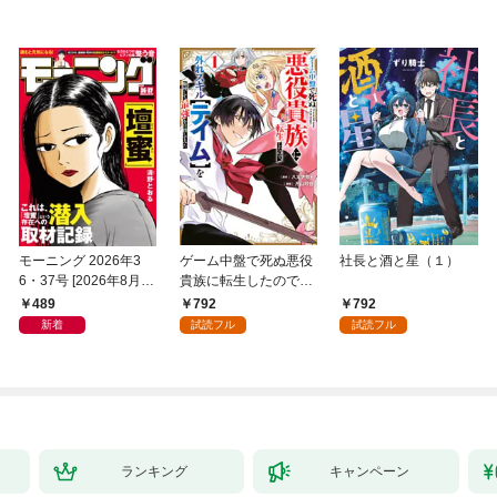
モーニング 2026年3
ゲーム中盤で死ぬ悪役
社長と酒と星（１）
6・37号 [2026年8月6
貴族に転生したので、
日発売]
外れスキル【テイム】
489
792
792
を駆使して最強を目指
新着
試読フル
試読フル
してみた（１）
ランキング
キャンペーン