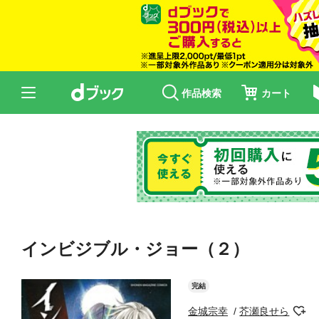
作品検索
カート
インビジブル・ジョー（２）
完結
金城宗幸
芥瀬良せら