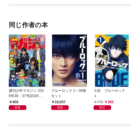
同じ作者の本
週刊少年マガジン 202
ブルーロック 1～38巻
小説 ブルーロック
6年36・37号[2026年8
セット
１
月5日発売]
400
18,057
770
385
新着
新着
割引