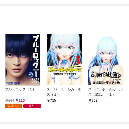
ブルーロック（１）
スーパーボールガール
スーパーボールガール
ズ（１）
ズ【単話】（１）
594
110
715
308
試読フル
割引