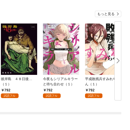
もっと見る
彼岸島 ４８日後…
今夜もシリアルキラー
平成敗残兵すみれちゃ
（１）
と待ち合わせ（１）
ん（１）
792
792
792
試読フル
試読フル
試読フル