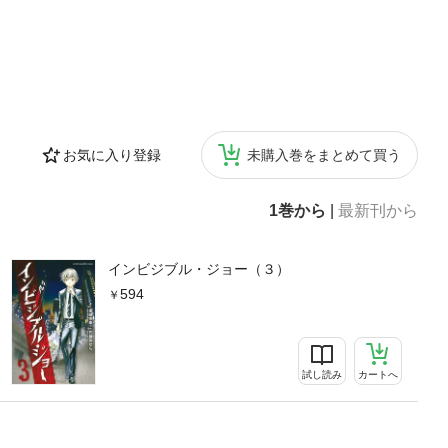
お気に入り登録
未購入巻をまとめて買う
1巻から
|
最新刊から
インビジブル・ジョー（３）
594
試し読み
カートへ