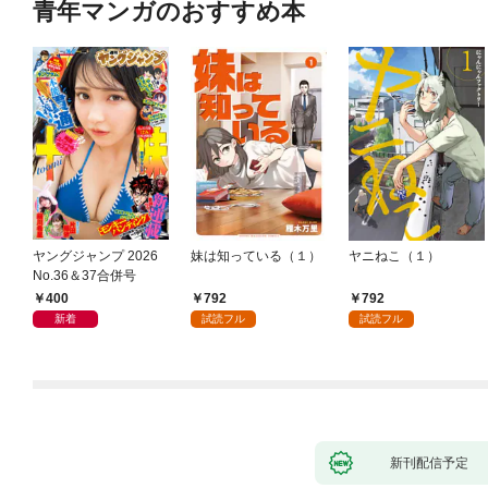
青年マンガのおすすめ本
ヤングジャンプ 2026
妹は知っている（１）
ヤニねこ（１）
No.36＆37合併号
400
792
792
新着
試読フル
試読フル
新刊配信予定