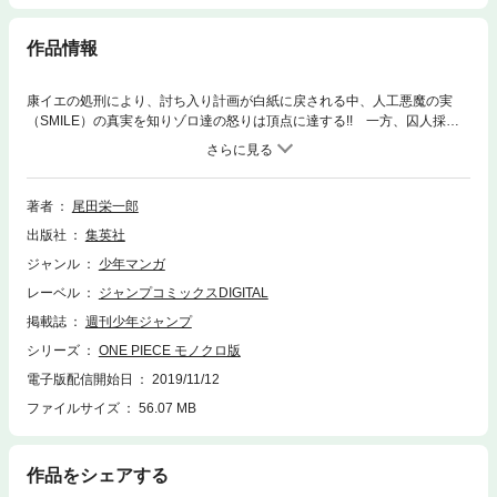
作品情報
康イエの処刑により、討ち入り計画が白紙に戻される中、人工悪魔の実
（SMILE）の真実を知りゾロ達の怒りは頂点に達する!! 一方、囚人採掘
場のルフィ達に更なる脅威が…!? “ひとつなぎの大秘宝”を巡る海洋冒険
ロマン!!
著者
尾田栄一郎
出版社
集英社
ジャンル
少年マンガ
レーベル
ジャンプコミックスDIGITAL
掲載誌
週刊少年ジャンプ
シリーズ
ONE PIECE モノクロ版
電子版配信開始日
2019/11/12
ファイルサイズ
56.07 MB
作品をシェアする