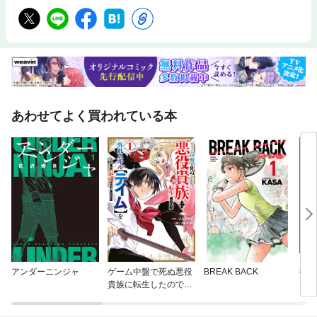
あわせてよく買われている本
アンダーニンジャ
ゲーム中盤で死ぬ悪役
BREAK BACK
彼女
貴族に転生したので、
外れスキル【テイム】
を駆使して最強を目指