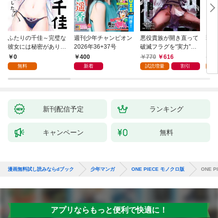
ふたりの千佳～完璧な
週刊少年チャンピオン
悪役貴族が開き直って
弱虫
彼女には秘密がありま
2026年36+37号
破滅フラグを“実力”で
IKE
した(1)
叩き折っていたら、い
0
400
770
616
6
つの間にかヒロイン達
無料
新着
試読増量
割引
試
から英雄視されるよう
になった件（コミッ
ク） 1巻
新刊配信予定
ランキング
キャンペーン
無料
漫画無料試し読みならdブック
少年マンガ
ONE PIECE モノクロ版
ONE P
アプリならもっと便利で快適に！