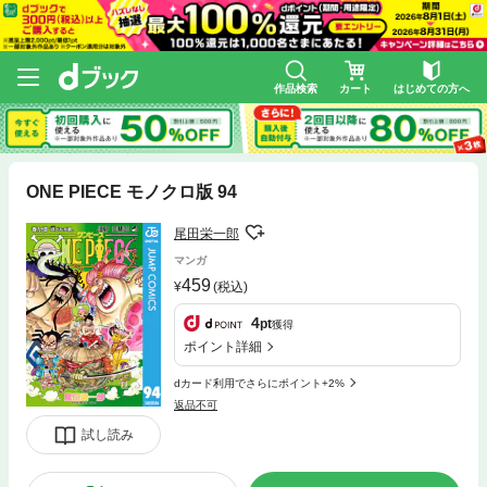
作品検索
カート
はじめての方へ
ONE PIECE モノクロ版 94
尾田栄一郎
マンガ
459
(税込)
4
pt
獲得
ポイント詳細
dカード利用でさらにポイント+2%
返品不可
試し読み