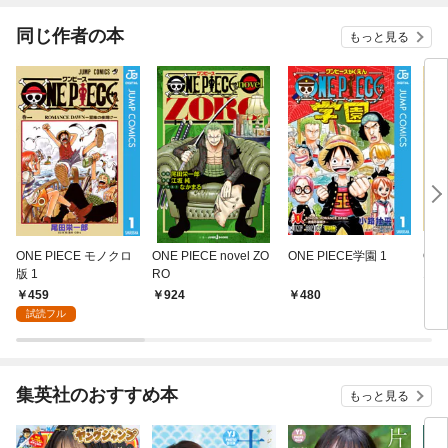
してみた
同じ作者の本
もっと見る
ONE PIECE モノクロ
ONE PIECE novel ZO
ONE PIECE学園 1
ON
版 1
RO
1
459
924
480
5
試読フル
集英社のおすすめ本
もっと見る