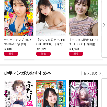
ヤングジャンプ 2026
【デジタル限定 YJ PH
【デジタル限定 YJ PH
【デ
No.36＆37合併号
OTO BOOK】十味写真
OTO BOOK】片田陽依
OT
集「続・『ぽみ』！？
写真集「羽色日和」
写真
400
1,320
1,320
1,
どこでもトレイン・ベ
リ」
新着
新着
新着
トナム篇」
少年マンガのおすすめ本
もっと見る