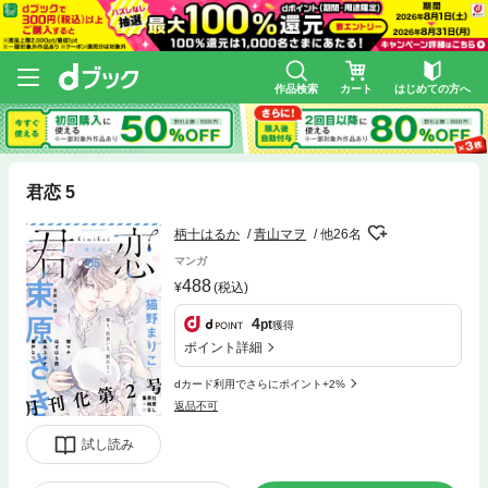
作品検索
カート
はじめての方へ
君恋 5
柄十はるか
青山マヲ
他26名
マンガ
488
(税込)
4
pt
獲得
ポイント詳細
dカード利用でさらにポイント+2%
返品不可
試し読み