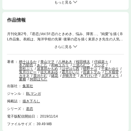
もっと見る
作品情報
月刊化第2号、｢君恋｣Vol.5!! 恋のときめき、悩み、障害…、”純愛”を描くB
L作品集。表紙は、海洋学校の先輩･後輩の恋を描く束原さき先生の人気連
載｢君に想ふ、碧｣。新作描きおろし6作品を収録。 【収録作品】［君に想
ふ、碧］束原さき/［薔薇の花の咲かせかた］はぜはら西/［THE 普通の恋
人］高木ユーナ/［消しゴム彼氏］猫野まりこ/［囚われ少年] 栗戸なつ/
［雨が降る］宵マチ
著者
柄十はるか
青山マヲ
八神あき
桜田桃太
仔縞楽々
冬乃郁也
あじた
村崎ユカリ
三池ろむこ
カシオ
茶柱ぷぅ
波真田かもめ
はぜはら西
晴野ヤコ
千葉たゆり
兎月ロビー
佐久本あゆ
霜月かいり
田倉トヲル
たき猫背
カキネ
茶渋たむ
緒花
夕映月子
木下けい子
北沢きょう
夏糖
阿部はちた
出版社
集英社
ジャンル
BLマンガ
掲載誌
描き下ろし
シリーズ
君恋
電子版配信開始日
2019/11/14
ファイルサイズ
39.49 MB