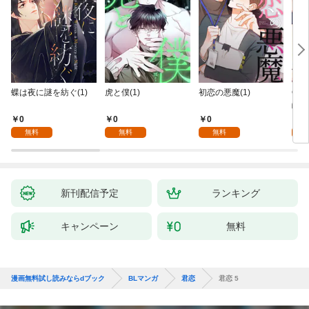
蝶は夜に謎を紡ぐ(1)
虎と僕(1)
初恋の悪魔(1)
Ove
齢版
0
0
0
0
無料
無料
無料
新刊配信予定
ランキング
キャンペーン
無料
漫画無料試し読みならdブック
BLマンガ
君恋
君恋 5