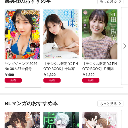
集英社のおすすめ本
もっと見る
ヤングジャンプ 2026
【デジタル限定 YJ PH
【デジタル限定 YJ PH
【デ
No.36＆37合併号
OTO BOOK】十味写真
OTO BOOK】片田陽依
OT
集「続・『ぽみ』！？
写真集「羽色日和」
写真
400
1,320
1,320
1,
どこでもトレイン・ベ
リ」
新着
新着
新着
トナム篇」
BLマンガのおすすめ本
もっと見る