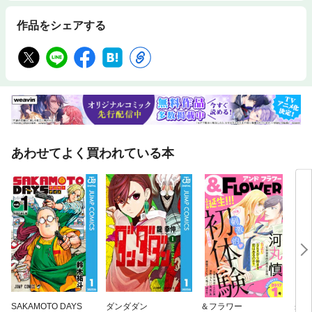
作品をシェアする
あわせてよく買われている本
SAKAMOTO DAYS
ダンダダン
＆フラワー
碧の