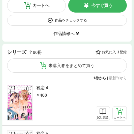
カートへ
今すぐ買う
作品をチェックする
作品情報へ
シリーズ
全90冊
お気に入り登録
未購入巻をまとめて買う
1巻から
|
最新刊から
君恋 4
488
試し読み
カートへ
君恋 5