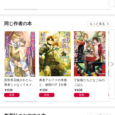
3【
同じ作者の本
もっと見る
異世界召喚されたら、
勇者アルファの求婚
子妖狐たちとなごみの
発情
勇者じゃなくてオメガ
と、秘密の子【分冊
ごはん
と異
になりました
版】1
638
330
638
7
新着
新着
新着