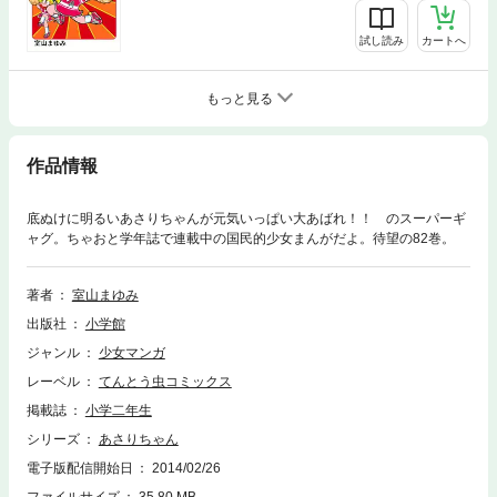
試し読み
カートへ
もっと見る
作品情報
底ぬけに明るいあさりちゃんが元気いっぱい大あばれ！！ のスーパーギ
ャグ。ちゃおと学年誌で連載中の国民的少女まんがだよ。待望の82巻。
著者
室山まゆみ
出版社
小学館
ジャンル
少女マンガ
レーベル
てんとう虫コミックス
掲載誌
小学二年生
シリーズ
あさりちゃん
電子版配信開始日
2014/02/26
ファイルサイズ
35.80 MB