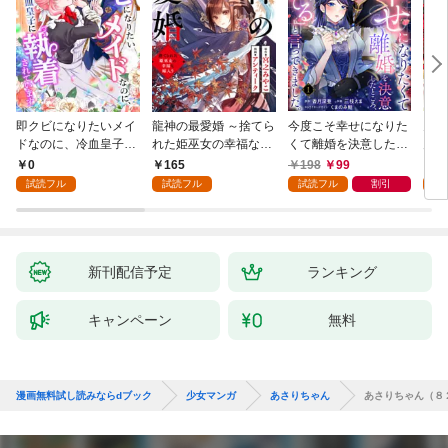
即クビになりたいメイ
龍神の最愛婚 ～捨てら
今度こそ幸せになりた
鬼条
ドなのに、冷血皇子に
れた姫巫女の幸福な嫁
くて離婚を決意したと
見初
執着されています第1
入り～: 1
ころ、無表情な旦那様
～１
0
165
198
99
1
話
が「愛してる」と言っ
試読フル
試読フル
試読フル
割引
試
てきました。1
新刊配信予定
ランキング
キャンペーン
無料
漫画無料試し読みならdブック
少女マンガ
あさりちゃん
あさりちゃん（８