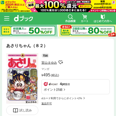
作品検索
カート
はじめての方へ
あさりちゃん（８２）
完結
室山まゆみ
マンガ
495
(税込)
4
pt
獲得
ポイント詳細
dカード利用でさらにポイント+2%
返品不可
試し読み