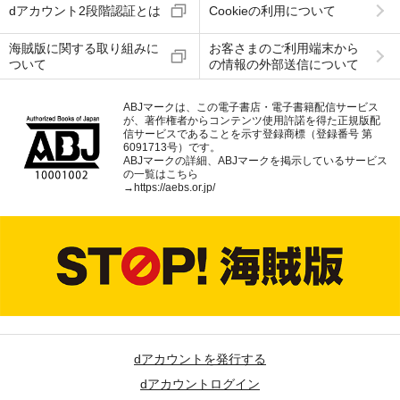
dアカウント2段階認証とは
Cookieの利用について
海賊版に関する取り組みに
お客さまのご利用端末から
ついて
の情報の外部送信について
ABJマークは、この電子書店・電子書籍配信サービス
が、著作権者からコンテンツ使用許諾を得た正規版配
信サービスであることを示す登録商標（登録番号 第
6091713号）です。
ABJマークの詳細、ABJマークを掲示しているサービス
の一覧はこちら
→
https://aebs.or.jp/
dアカウントを発行する
dアカウントログイン