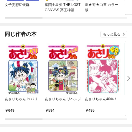
女子妄想症候群
聖闘士星矢 THE LOST
幽★遊★白書 カラー
美少
CANVAS 冥王神話外
版
ーン
伝
同じ作者の本
もっと見る
あさりちゃん in パリ
あさりちゃん リベンジ
あさりちゃん40年！
Mr
649
594
495
7