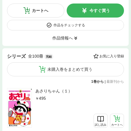
カートへ
今すぐ買う
作品をチェックする
作品情報へ
全100冊
シリーズ
お気に入り登録
完結
未購入巻をまとめて買う
1巻から
|
最新刊から
あさりちゃん（１）
495
試し読み
カートへ