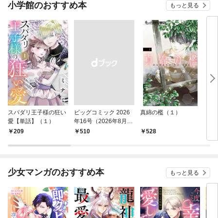
小学館のおすすめ本
もっと見る
スパダリ王子様の狂い
ビッグコミック 2026
真綿の檻（１）
こん
愛【単話】（１）
年16号（2026年8月7
（１
日発売）
209
￥510
528
5
少女マンガのおすすめ本
もっと見る