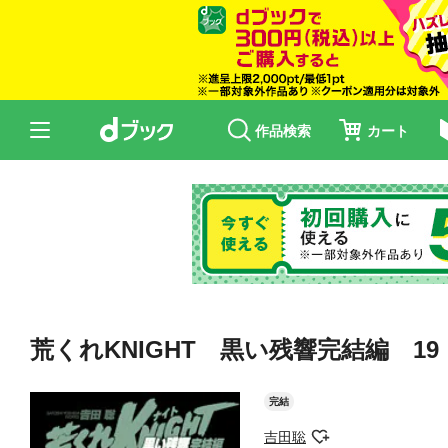
作品検索
カート
荒くれKNIGHT 黒い残響完結編 19
完結
吉田聡