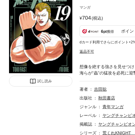
マンガ
704
(税込)
ポイン
6
pt
獲得
dカード利用でさらにポイント+2
返品不可
想像を絶する強さを見せつけ
海らが“蟲”の猛攻を必死に迎
試し読み
著者
吉田聡
出版社
秋田書店
ジャンル
青年マンガ
レーベル
ヤングチャンピ
掲載誌
ヤングチャンピオ
シリーズ
荒くれKNIGH