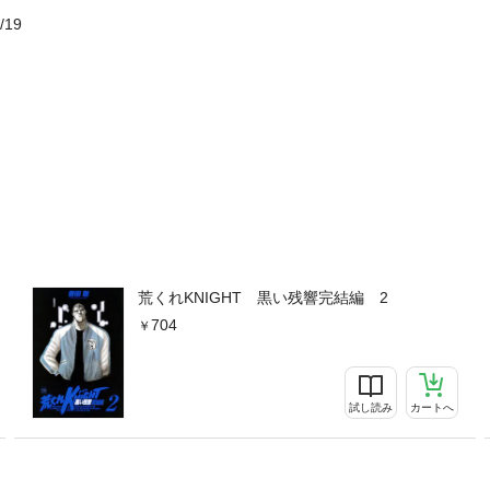
/19
荒くれKNIGHT 黒い残響完結編 2
704
試し読み
カートへ