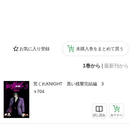
お気に入り登録
未購入巻をまとめて買う
1巻から
|
最新刊から
荒くれKNIGHT 黒い残響完結編 3
704
試し読み
カートへ