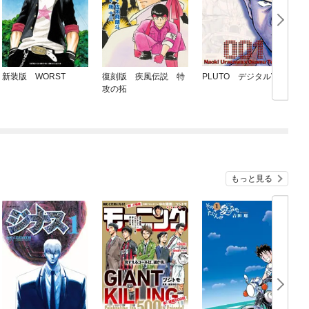
新装版 WORST
復刻版 疾風伝説 特
PLUTO デジタルVer.
攻の拓
もっと見る