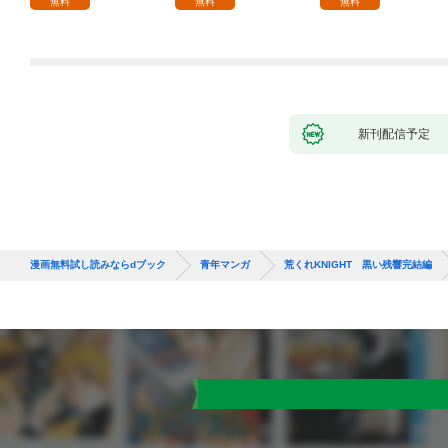
無料
無料
無料
～ 1話
新刊配信予定
漫画無料試し読みならdブック
青年マンガ
荒くれKNIGHT 黒い残響完結編