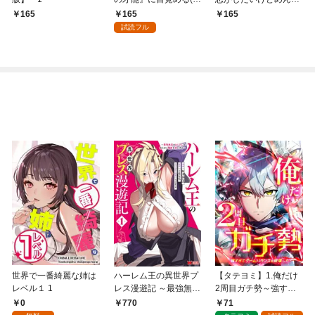
売り) #1
くさい気もする【分冊
165
165
165
版】 1
試読フル
世界で一番綺麗な姉は
ハーレム王の異世界プ
【タテヨミ】1.俺だけ
レベル１ 1
レス漫遊記 ～最強無双
2周目ガチ勢～強すぎ
のおじさんはあらゆる
てゲームバランスを破
0
71
770
種族を嫁にする～（コ
壊した～