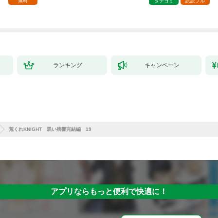
無料
タテヨミ
試読フル
ミック） 1
ランキング
キャンペーン
荒くれKNIGHT 黒い残響完結編 19
アプリならもっと便利で快適に！