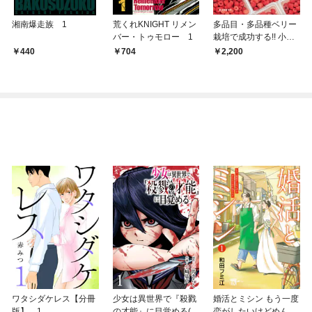
湘南爆走族 1
荒くれKNIGHT リメン
多品目・多品種ベリー
バー・トゥモロー 1
栽培で成功する!! 小さ
な農業と6次産業化
440
704
2,200
ワタシダケレス【分冊
少女は異世界で『殺戮
婚活とミシン もう一度
版】 1
の才能』に目覚める(話
恋がしたいけどめんど