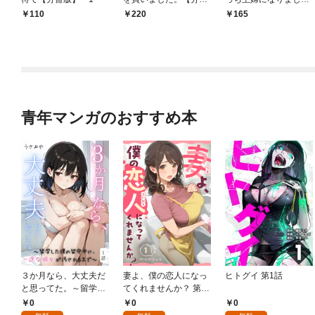
版】 1
【分冊版】 1
110
220
165
青年マンガのおすすめ本
３か月なら、大丈夫だ
妻よ、僕の恋人になっ
ヒトグイ 第1話
と思ってた。～留学し
てくれませんか？ 第1
た僕の留守中に、一途
話
0
0
0
な彼女が汚されるまで