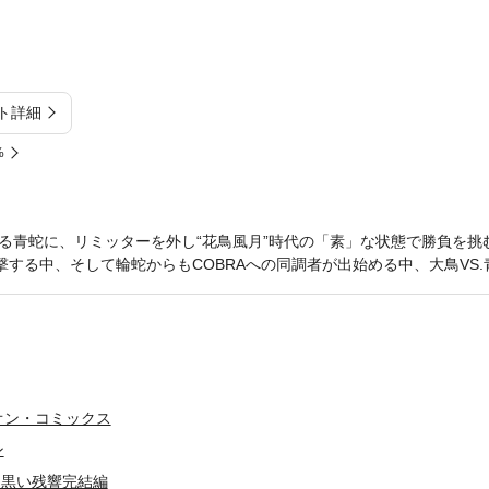
ト詳細
%
る青蛇に、リミッターを外し“花鳥風月”時代の「素」な状態で勝負を挑
撃する中、そして輪蛇からもCOBRAへの同調者が出始める中、大鳥VS.青
オン・コミックス
ン
T 黒い残響完結編