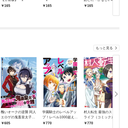
歩き方～【分冊版】
り
165
165
165
￥
1
もっと見る
醜いオークの逆襲 同人
学園騎士のレベルアッ
村人転生 最強のスロー
エロゲの鬼畜皇太子に
プ！レベル1000超えの
ライフ（コミック） 1
転生した喪男の受難
転生者、落ちこぼれク
605
770
770
（コミック） 1
ラスに入学。そして、