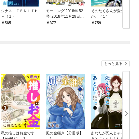
ジナス－ＺＥＮＩＴＨ
モーニング 2018年 52
そのたくさんが愛のな
荒
－（１）
号 [2018年11月29日発
か。（１）
売]
565
377
759
もっと見る
私の推しはお金です
風の金継ぎ【分冊版】
あなたが死んじゃった
【分冊版】 1
1
あとに～かなしい時の