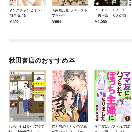
ヤングチャンピオン20
湘南爆走族 ファースト
ＤＵＣＫ ＴＡＩＬ
26年No.15
フラッグ 1
－吉田聡 大人のロッ
クンロール短編集－
489
880
1,089
秋田書店のおすすめ本
しあわせは食べて寝て
猫と男の子とその父親
ママ友にハブられてぼ
待て【分冊版】 1
を買いました。【分冊
っち主婦になりました