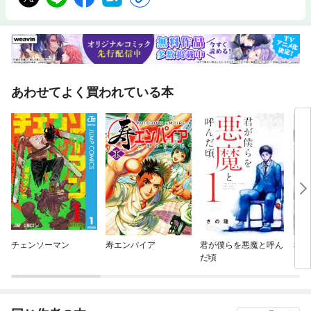
あわせてよく買われている本
チェンソーマン
寿エンパイア
君が僕らを悪魔と呼ん
税金
だ頃