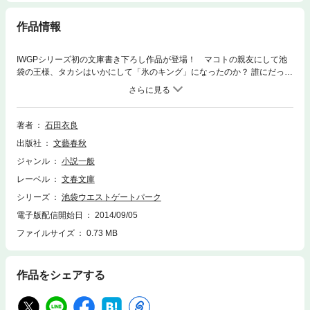
作品情報
IWGPシリーズ初の文庫書き下ろし作品が登場！ マコトの親友にして池
袋の王様、タカシはいかにして「氷のキング」になったのか？ 誰にだって
忘れられない夏の一日があるよな——。高校時代のタカシにはたったひと
りの兄、タケルがいた。スナイパーのような鋭く正確な拳をもつタケル
は、みなからボスと慕われ、戦国状態の池袋をまとめていく。だが、そん
な兄を悲劇が襲う。タカシが兄の仇を討ち、氷のキングになるまでを描い
著者
石田衣良
た特別長編。
出版社
文藝春秋
ジャンル
小説一般
レーベル
文春文庫
シリーズ
池袋ウエストゲートパーク
電子版配信開始日
2014/09/05
ファイルサイズ
0.73 MB
作品をシェアする