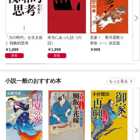
「力の時代」を生き抜
本当にあった話（の
見参！ 寒月霞斬り
耳袋
く 戦略的思考
話）
密命（一）決定版
大凶
1,899
1,999
999
7
新着
新着
小説一般のおすすめ本
もっと見る