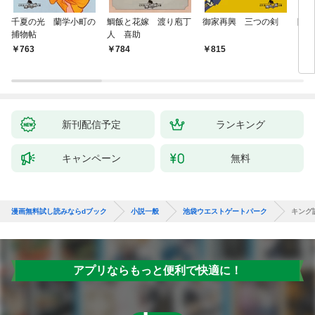
千夏の光 蘭学小町の
鯛飯と花嫁 渡り庖丁
御家再興 三つの剣
降格
捕物帖
人 喜助
763
784
815
7
新刊配信予定
ランキング
キャンペーン
無料
漫画無料試し読みならdブック
小説一般
池袋ウエストゲートパーク
キング
アプリならもっと便利で快適に！