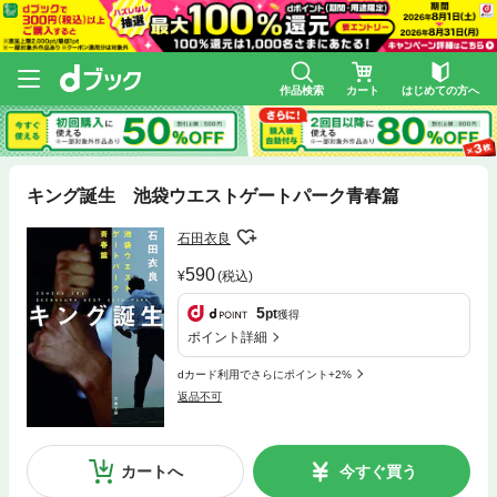
作品検索
カート
はじめての方へ
キング誕生 池袋ウエストゲートパーク青春篇
石田衣良
590
(税込)
5
pt
獲得
ポイント詳細
dカード利用でさらにポイント+2%
返品不可
カートへ
今すぐ買う