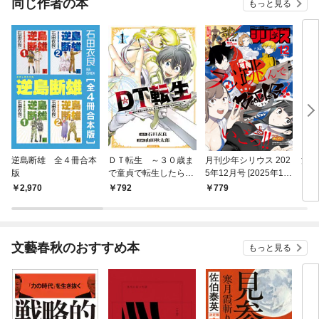
同じ作者の本
もっと見る
逆島断雄 全４冊合本
ＤＴ転生 ～３０歳ま
月刊少年シリウス 202
池袋
版
で童貞で転生したら、
5年12月号 [2025年10
ーク
史上最強の魔法使いに
月24日発売]
2,970
792
779
7
なりました！～（１）
文藝春秋のおすすめ本
もっと見る