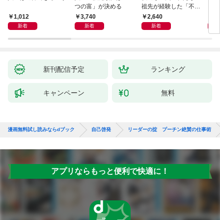
つの富」が決める
祖先が経験した「不快
さ」が人生を充実させ
1,012
3,740
2,640
4,
る
新着
新着
新着
新刊配信予定
ランキング
キャンペーン
無料
漫画無料試し読みならdブック
自己啓発
リーダーの掟 プーチン絶賛の仕事術
アプリならもっと便利で快適に！