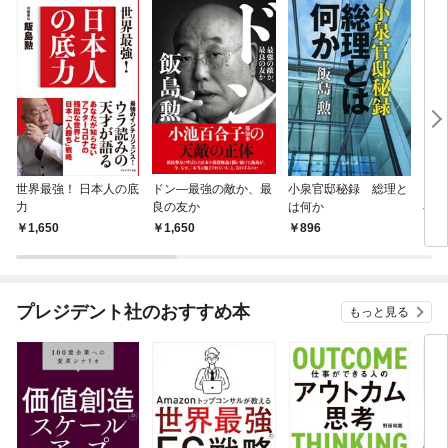
世界最強！ 日本人の底
ドン―最強の敵か、最
小泉官邸秘録 総理と
ヒト
力
良の友か
は何か
在に
1,650
1,650
896
1,
プレジデント社のおすすめ本
もっと見る