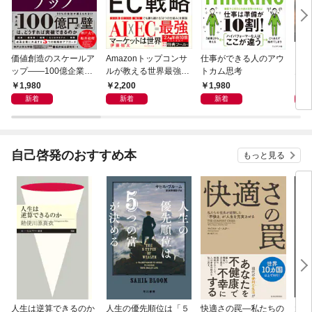
価値創造のスケールア
Amazonトップコンサ
仕事ができる人のアウ
PRE
ップ――100億企業へ
ルが教える世界最強の
トカム思考
月1
の変革シナリオ
EC戦略
1,980
2,200
1,980
9
新着
新着
新着
自己啓発のおすすめ本
もっと見る
人生は逆算できるのか
人生の優先順位は「５
快適さの罠―私たちの
大江