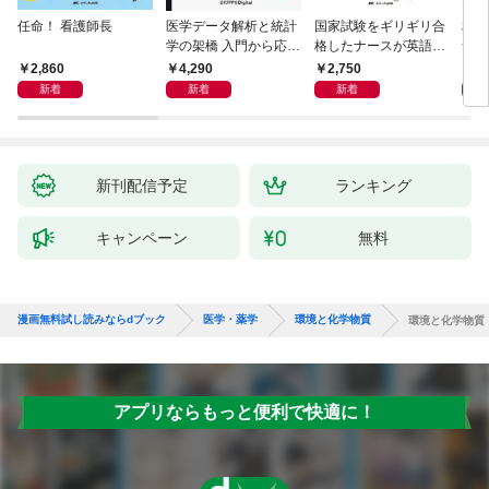
任命！ 看護師長
医学データ解析と統計
国家試験をギリギリ合
相手
学の架橋 入門から応用
格したナースが英語論
つ」
へつなぐ
文を読めるようになっ
ン術
2,860
4,290
2,750
2,
た理由
新着
新着
新着
新刊配信予定
ランキング
キャンペーン
無料
漫画無料試し読みならdブック
医学・薬学
環境と化学物質
環境と化学物質
アプリならもっと便利で快適に！