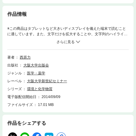
作品情報
※この商品はタブレットなど大きいディスプレイを備えた端末で読むこと
に適しています。また、文字だけを拡大することや、文字列のハイライ
ト、検索、辞書の参照、引用などの機能が使用できません。環境ホルモ
ン、ダイオキシン、PCBなど化学物質の「くすり」作用と「どく」作用、
環境リスクと健康リスクについて解説。
著者
西原力
出版社
大阪大学出版会
ジャンル
医学・薬学
レーベル
大阪大学新世紀セミナー
シリーズ
環境と化学物質
電子版配信開始日
2014/09/09
ファイルサイズ
17.01 MB
作品をシェアする