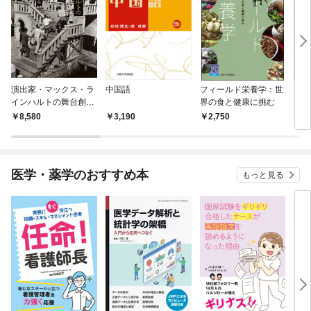
演出家・マックス・ラ
中国語
フィールド栄養学：世
ごく
インハルトの舞台創
界の食と健康に挑む
近現
造：協働演出による祝
8,580
3,190
2,750
8,
祭劇の実践
医学・薬学のおすすめ本
もっと見る