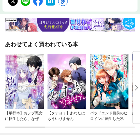
あわせてよく買われている本
【単行本】おデブ悪女
【タテヨミ】あなたは
バッドエンド目前のヒ
結界
に転生したら、なぜか
もういりません
ロインに転生した私、
ラスボス王子様に執着
今世では恋愛するつも
されています
りがチートな兄が離し
てくれません！？@C