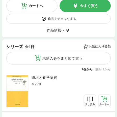
カートへ
今すぐ買う
作品をチェックする
作品情報へ
シリーズ
全1冊
お気に入り登録
未購入巻をまとめて買う
1巻から
|
最新刊から
環境と化学物質
770
試し読み
カートへ