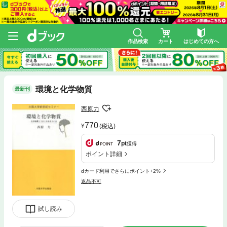
作品検索
カート
はじめての方へ
環境と化学物質
最新刊
西原力
770
(税込)
7
pt
獲得
ポイント詳細
dカード利用でさらにポイント+2%
返品不可
試し読み