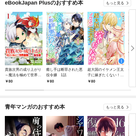
eBookJapan Plusのおすすめ本
もっと見る
貴族次男の成り上がり
癒し手は断罪された悪
超大国のイケメン王太
生産
～魔法を極めて世界最
役令嬢 1話
子に嫁ぎたくない！！
して
強になった転生者～
1話
も作
80
80
80
8
1話
パー
いま
青年マンガのおすすめ本
もっと見る