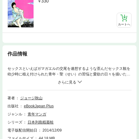
330
カートへ
作品情報
セックスといえばガマガエルの交尾を連想するような歪んだセックス観を
幼少時に植え付けられた青年・聖（せい）の苦悩と愛欲の日々を描いた青
春ストーリー。ある日、年上の少年達からセックスについて教えられた子
供の聖は、自分の母親はそんな事を絶対しないと言い張る。しかし深夜に
目が覚めた聖は、セックスしている母親を目の当たりにして深いショック
を……!?
著者
ジョージ秋山
出版社
eBookJapan Plus
ジャンル
青年マンガ
シリーズ
日本列島蝦蟇蛙
電子版配信開始日
2014/12/09
ファイルサイズ
44.18 MB