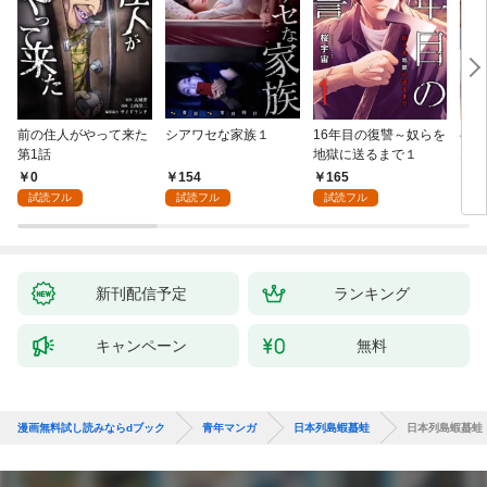
前の住人がやって来た
シアワセな家族１
16年目の復讐～奴らを
ベイ
第1話
地獄に送るまで１
エブ
版】
0
154
165
2
試読フル
試読フル
試読フル
新刊配信予定
ランキング
キャンペーン
無料
漫画無料試し読みならdブック
青年マンガ
日本列島蝦蟇蛙
日本列島蝦蟇蛙