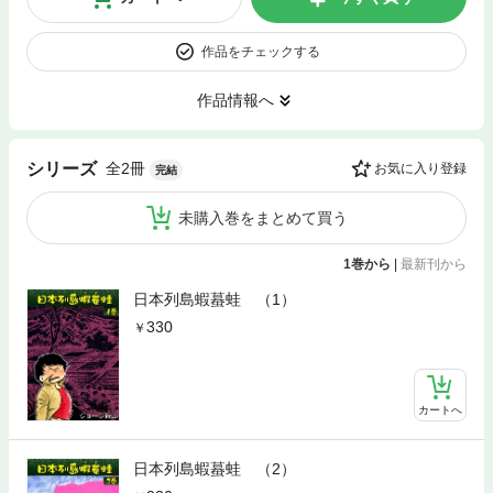
作品をチェックする
作品情報へ
全2冊
シリーズ
お気に入り登録
完結
未購入巻をまとめて買う
1巻から
|
最新刊から
日本列島蝦蟇蛙 （1）
330
カートへ
日本列島蝦蟇蛙 （2）