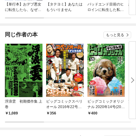
【単行本】おデブ悪女
【タテヨミ】あなたは
バッドエンド目前のヒ
結界
に転生したら、なぜか
もういりません
ロインに転生した私、
ラスボス王子様に執着
今世では恋愛するつも
されています
りがチートな兄が離し
てくれません！？@C
OMIC
同じ作者の本
もっと見る
浮浪雲 初期傑作集 上
ビッグコミックスペリ
ビッグコミックオリジ
浮浪
巻
オール 2016年22号
ナル 2020年14号(202
（１
（2016年10月28日発
0年7月4日発売)
1,089
356
400
6
売）