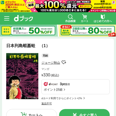
作品検索
カート
はじめての方へ
日本列島蝦蟇蛙 （1）
完結
ジョージ秋山
マンガ
330
(税込)
3
pt
獲得
ポイント詳細
dカード利用でさらにポイント+2%
返品不可
カートへ
今すぐ買う