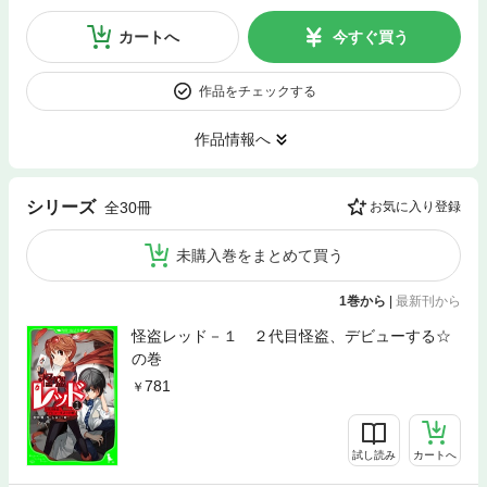
カートへ
今すぐ買う
作品をチェックする
作品情報へ
シリーズ
全30冊
お気に入り登録
未購入巻をまとめて買う
1巻から
|
最新刊から
怪盗レッド－１ ２代目怪盗、デビューする☆
の巻
781
試し読み
カートへ