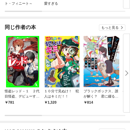
ト・フィニート～
愛すぎる
同じ作者の本
もっと見る
怪盗レッド－１ ２代
１０分で見ぬけ！ 犯
ブラックボックス、誰
半妖
目怪盗、デビューする
人はキミだ！！
が解く？ 君に綴る４
キツ
☆の巻
つの謎
前！
781
1,320
814
8