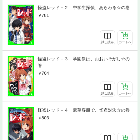
怪盗レッド－２ 中学生探偵、あらわる☆の巻
781
試し読み
カートへ
怪盗レッド－３ 学園祭は、おおいそがし☆の
巻
704
試し読み
カートへ
怪盗レッド－４ 豪華客船で、怪盗対決☆の巻
803