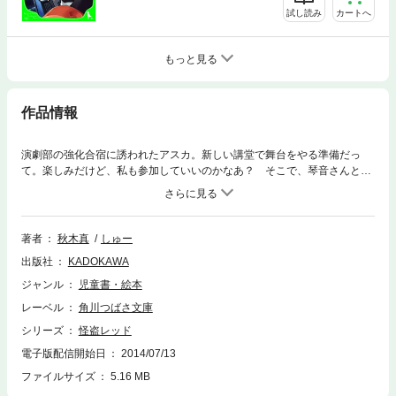
試し読み
カートへ
もっと見る
作品情報
演劇部の強化合宿に誘われたアスカ。新しい講堂で舞台をやる準備だっ
て。楽しみだけど、私も参加していいのかなあ？ そこで、琴音さんと再
会したんだ。講堂のオーナーの琴音さん、またしても事件にまきこまれ
て…！【小学中級から ★★】
著者
秋木真
しゅー
出版社
KADOKAWA
ジャンル
児童書・絵本
レーベル
角川つばさ文庫
シリーズ
怪盗レッド
電子版配信開始日
2014/07/13
ファイルサイズ
5.16 MB