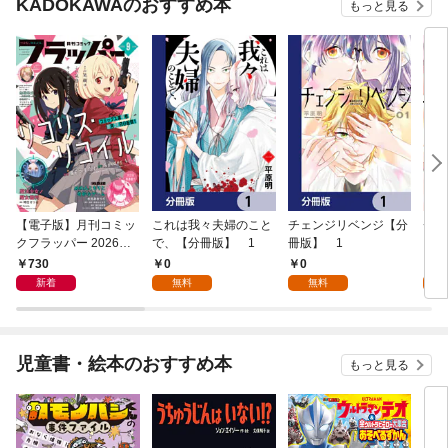
KADOKAWAのおすすめ本
もっと見る
【電子版】月刊コミッ
これは我々夫婦のこと
チェンジリベンジ【分
チェ
クフラッパー 2026年9
で、【分冊版】 1
冊版】 1
月号
730
0
0
7
新着
無料
無料
試
児童書・絵本のおすすめ本
もっと見る