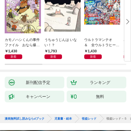
カモノハシくんの事件
うちゅうじんは いな
ウルトラマンテオ
星の
ファイル おなら爆
い！？
＆ 全ウルトラヒーロ
いグ
弾！ 危機イッパツ編
ー大集合 あそべるず
1,430
1,793
1,430
7
かん
新着
新着
新着
新刊配信予定
ランキング
キャンペーン
無料
漫画無料試し読みならdブック
児童書・絵本
怪盗レッド
怪盗レッド－５ 