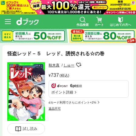
作品検索
カート
はじめての方へ
怪盗レッド－５ レッド、誘拐される☆の巻
秋木真
しゅー
737
(税込)
6
pt
獲得
ポイント詳細
dカード利用でさらにポイント+2%
返品不可
試し読み