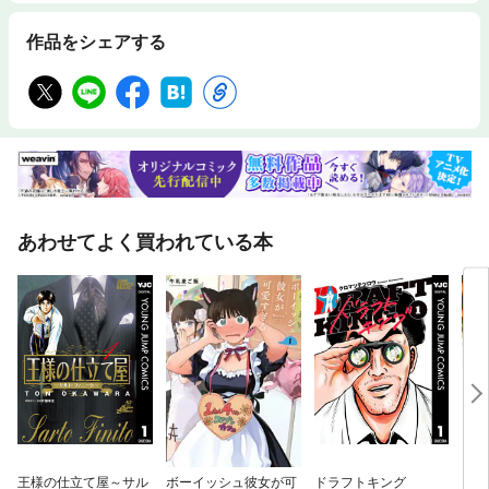
作品をシェアする
あわせてよく買われている本
王様の仕立て屋～サル
ボーイッシュ彼女が可
ドラフトキング
ソム