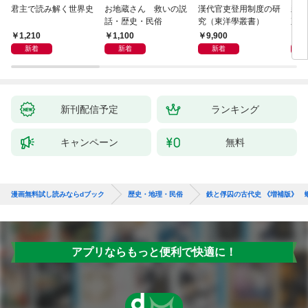
君主で読み解く世界史
お地蔵さん 救いの説
漢代官吏登用制度の研
親
話・歴史・民俗
究（東洋學叢書）
直立
迫る
1,210
1,100
9,900
1,
新着
新着
新着
新刊配信予定
ランキング
キャンペーン
無料
漫画無料試し読みならdブック
歴史・地理・民俗
鉄と俘囚の古代史 《増補版》 
アプリならもっと便利で快適に！