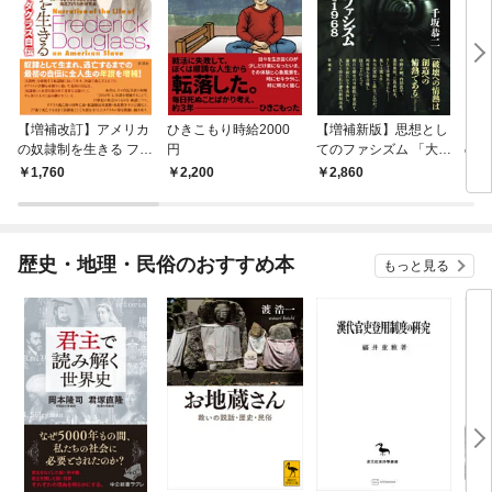
【増補改訂】アメリカ
ひきこもり時給2000
【増補新版】思想とし
ジョ
の奴隷制を生きる フレ
円
てのファシズム 「大東
のリ
デリック・ダグラス自
亜戦争」と１９６８
1,760
2,200
2,860
3,
伝
歴史・地理・民俗のおすすめ本
もっと見る