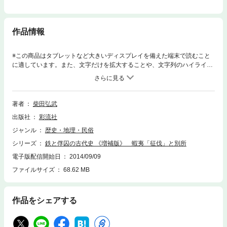
作品情報
※この商品はタブレットなど大きいディスプレイを備えた端末で読むこと
に適しています。また、文字だけを拡大することや、文字列のハイライ
ト、検索、辞書の参照、引用などの機能が使用できません。坂上田村麻呂
の蝦夷「征伐」は、歴史書で流布されている現実とは違っている。鉄をめ
ぐる五百年戦争で大和朝廷の捕虜となった東北の産鉄民の移配地＝別所説
をとる著者が文献と現地調査をもとに隠された古代史の謎に挑む。写真60
著者
柴田弘武
枚収録。
出版社
彩流社
ジャンル
歴史・地理・民俗
シリーズ
鉄と俘囚の古代史 《増補版》 蝦夷「征伐」と別所
電子版配信開始日
2014/09/09
ファイルサイズ
68.62 MB
作品をシェアする