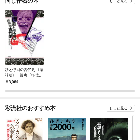
同じ作者の本
もっと見る
鉄と俘囚の古代史 《増
補版》 蝦夷「征伐」
と別所
3,080
彩流社のおすすめ本
もっと見る