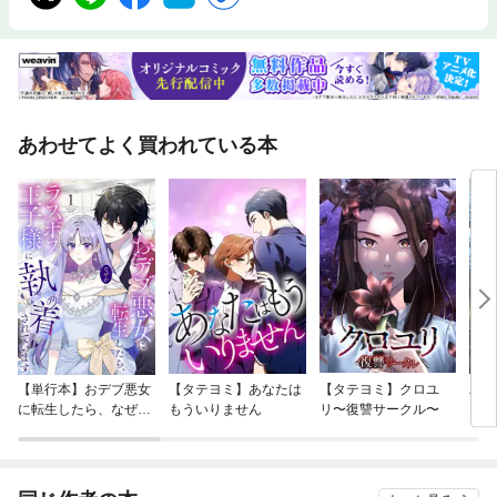
あわせてよく買われている本
【単行本】おデブ悪女
【タテヨミ】あなたは
【タテヨミ】クロユ
バッ
に転生したら、なぜか
もういりません
リ〜復讐サークル〜
ロイ
ラスボス王子様に執着
今世
されています
りが
てく
OMI