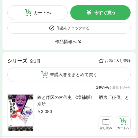
カートへ
今すぐ買う
作品をチェックする
作品情報へ
シリーズ
全1冊
お気に入り登録
未購入巻をまとめて買う
1巻から
|
最新刊から
鉄と俘囚の古代史 《増補版》 蝦夷「征伐」と
別所
3,080
試し読み
カートへ