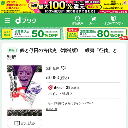
作品検索
カート
はじめての方へ
鉄と俘囚の古代史 《増補版》 蝦夷「征伐」と
最新刊
別所
柴田弘武
3,080
(税込)
28
pt
獲得
ポイント詳細
dカード利用でさらにポイント+2%
返品不可
試し読み