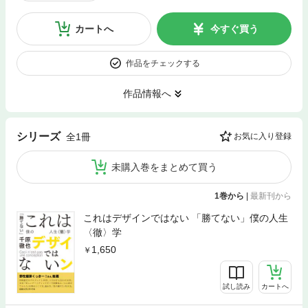
カートへ
今すぐ買う
作品をチェックする
作品情報へ
シリーズ
全1冊
お気に入り登録
未購入巻をまとめて買う
1巻から
|
最新刊から
これはデザインではない 「勝てない」僕の人生
〈徹〉学
1,650
試し読み
カートへ