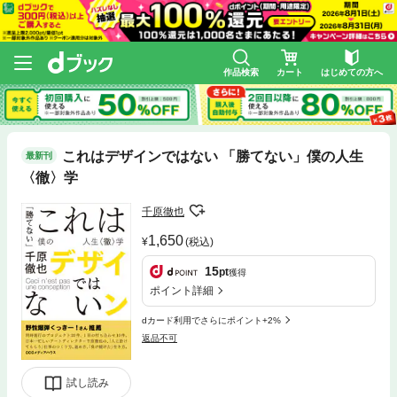
作品検索
カート
はじめての方へ
これはデザインではない 「勝てない」僕の人生
最新刊
〈徹〉学
千原徹也
1,650
(税込)
15
pt
獲得
ポイント詳細
dカード利用でさらにポイント+2%
返品不可
試し読み