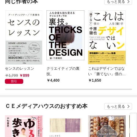
同じ作者の本
もっと見る
センスのレッスン
クリエイティブの裏
これはデザインではな
技。
い 「勝てない」僕の人
1,799
899
生〈徹〉学
4,400
1,650
割引
ＣＥメディアハウスのおすすめ本
もっと見る