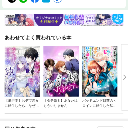
あわせてよく買われている本
【単行本】おデブ悪女
【タテヨミ】あなたは
バッドエンド目前のヒ
結界
に転生したら、なぜか
もういりません
ロインに転生した私、
ラスボス王子様に執着
今世では恋愛するつも
されています
りがチートな兄が離し
てくれません！？@C
OMIC