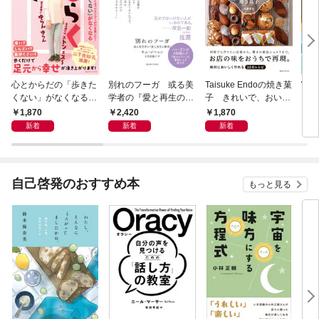
心とからだの「歩きた
別れのフーガ 或る美
Taisuke Endoの焼き菓
Wha
くない」がなくなる
学者の『愛と再生の断
子 きれいで、おいし
それ
らせん流 ゆるらく歩
章』
く、ナチュラルに
1,870
2,420
1,870
1,
き
新着
新着
新着
自己啓発のおすすめ本
もっと見る