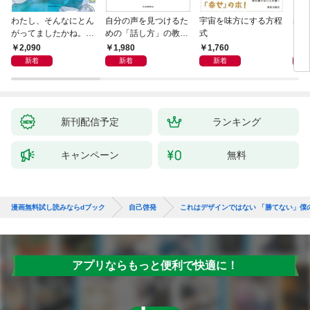
わたし、そんなにとん
自分の声を見つけるた
宇宙を味方にする方程
基地
がってましたかね。
めの「話し方」の教
式
るた
獅子座、Ａ型、丙午は
室 Ｏｒａｃｙ（オラ
2,090
1,980
1,760
2,
めぐる
シー）
新着
新着
新着
新刊配信予定
ランキング
キャンペーン
無料
漫画無料試し読みならdブック
自己啓発
これはデザインではない 「勝てない」僕
アプリならもっと便利で快適に！