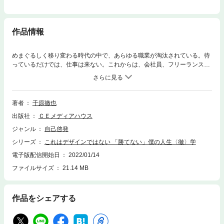
作品情報
めまぐるしく移り変わる時代の中で、あらゆる職業が淘汰されている。待
っているだけでは、仕事は来ない。これからは、会社員、フリーランスに
かかわらず、自分の手で仕事をつくっていかなければならない。そんな
中、アートディレクターの千原徹也は、デザインの領域を超え、あらゆる
仕事を生み出している。その根本にあるのは「自分の役割りを果たす」
「人に頼り、助けてもらう」こと。日本一忙しいアートディレクターがは
著者
千原徹也
じめて語る、働くこと、生きること。
出版社
ＣＥメディアハウス
ジャンル
自己啓発
シリーズ
これはデザインではない 「勝てない」僕の人生〈徹〉学
電子版配信開始日
2022/01/14
ファイルサイズ
21.14 MB
作品をシェアする