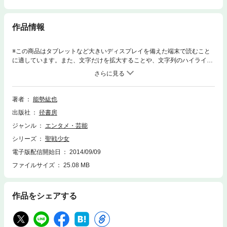
作品情報
※この商品はタブレットなど大きいディスプレイを備えた端末で読むこと
に適しています。また、文字だけを拡大することや、文字列のハイライ
ト、検索、辞書の参照、引用などの機能が使用できません。「私たちは、
尊い神の国を守るために戦います」。1945年1月、手紙を交わす16歳の少
女たちは、美しい死を夢見た……。
著者
能勢紘也
出版社
径書房
ジャンル
エンタメ・芸能
シリーズ
聖戦少女
電子版配信開始日
2014/09/09
ファイルサイズ
25.08 MB
作品をシェアする