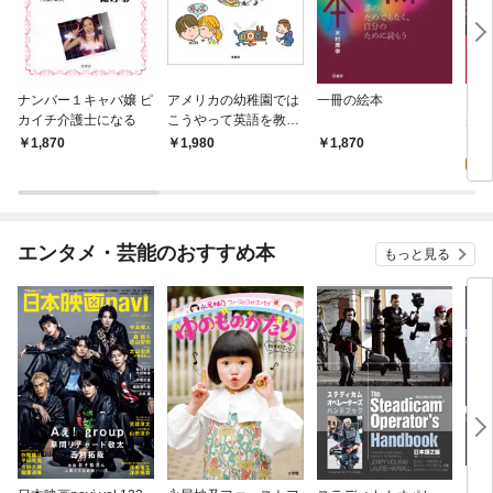
ナンバー１キャバ嬢 ピ
アメリカの幼稚園では
一冊の絵本
ちつ
カイチ介護士になる
こうやって英語を教え
先へ
ている
クス
0
1,870
1,980
1,870
くる
じめ
エンタメ・芸能のおすすめ本
もっと見る