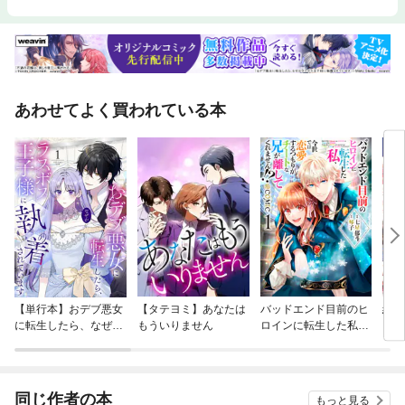
あわせてよく買われている本
【単行本】おデブ悪女
【タテヨミ】あなたは
バッドエンド目前のヒ
結界
に転生したら、なぜか
もういりません
ロインに転生した私、
ラスボス王子様に執着
今世では恋愛するつも
されています
りがチートな兄が離し
てくれません！？@C
OMIC
同じ作者の本
もっと見る