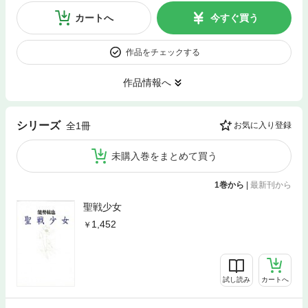
カートへ
今すぐ買う
作品をチェックする
作品情報へ
シリーズ
全1冊
お気に入り登録
未購入巻をまとめて買う
1巻から
|
最新刊から
聖戦少女
1,452
試し読み
カートへ