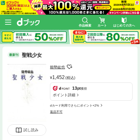
作品検索
カート
はじめての方へ
聖戦少女
最新刊
能勢紘也
1,452
(税込)
13
pt
獲得
ポイント詳細
dカード利用でさらにポイント+2%
返品不可
試し読み