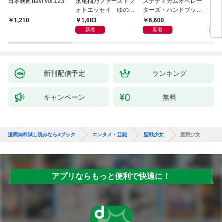
日本映画navi vol.123
永尾柚乃ファーストフ
ステディカムオペレー
テレ
ォトエッセイ ゆのも
ターズ・ハンドブック
集 
のがたり
日本語版 電子版 第２
ーズ
1,683
6,600
1
1,210
版
ウル
新着
新着
【電
新刊配信予定
ランキング
キャンペーン
無料
漫画無料試し読みならdブック
エンタメ・芸能
聖戦少女
聖戦少女
アプリならもっと便利で快適に！