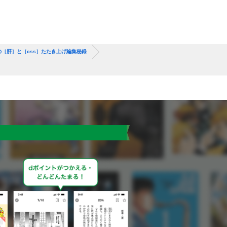
成の［肝］と［css］たたき上げ編集秘録