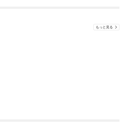
ち犬猿の仲でしたよ
ね！？)
もっと見る