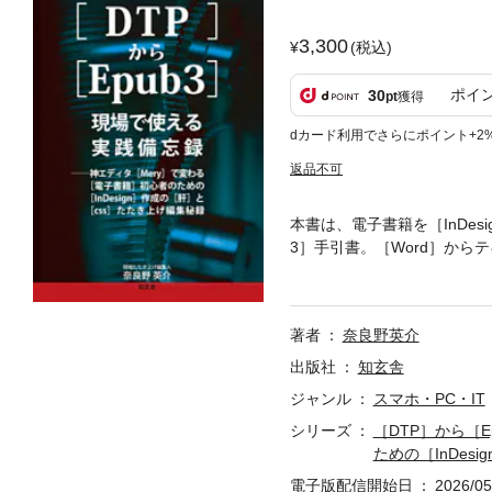
3,300
(税込)
ポイ
30
pt
獲得
dカード利用でさらにポイント+2
返品不可
本書は、電子書籍を［InDe
3］手引書。［Word］から
方、［InDesign］にお
方、［Epub3］書き出しの
の修正方法、［EPUB-Ch
著者
奈良野英介
を示して解説した実践のため
説。
出版社
知玄舎
ジャンル
スマホ・PC・IT
シリーズ
［DTP］から［
ための［InDes
電子版配信開始日
2026/05