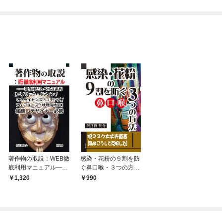
俺が異世界暮らしを始
めたら～ THE COMIC
著作物の取説：WEB徹
感染・花粉の９割を防
底利用マニュアル――
ぐ鼻口喉・３つの方法
著作権法とベルヌ条約
――脱マスク大丈夫宣
1,320
990
［パブリック・ドメイ
言［私はこうして克服
ン/CCライセンス/コモ
した］
ンズ/フェアユース/地
理院地図］編集・デザ
イナー必携