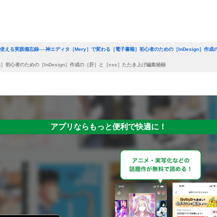
場で使える実践備忘録──神エディタ［Mery］で変わる［電子書籍］初心者のための［InDesign］作
］初心者のための［InDesign］作成の［肝］と［css］たたき上げ編集秘録
アプリならもっと便利で快適に！