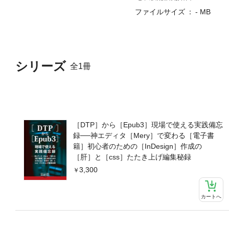
ファイルサイズ
- MB
シリーズ
全1冊
［DTP］から［Epub3］現場で使える実践備忘
録──神エディタ［Mery］で変わる［電子書
籍］初心者のための［InDesign］作成の
［肝］と［css］たたき上げ編集秘録
3,300
カートへ