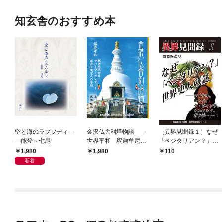
知玄舎のおすすめ本
空と海のラプソディ―
金沢仏舎利塔物語――
［異界見聞録１］なぜ
―能登～七尾
世界平和 釈迦牟尼世
「ベジタリアン？」世
尊：マハトマ・ガンデ
界史人の謎 ――マイ
1,980
1,980
110
ィー：藤井日達聖人の
ケル、レノン、ダ・ヴ
新着
誓願
ィンチ、トルストイ、
ガンジー…！