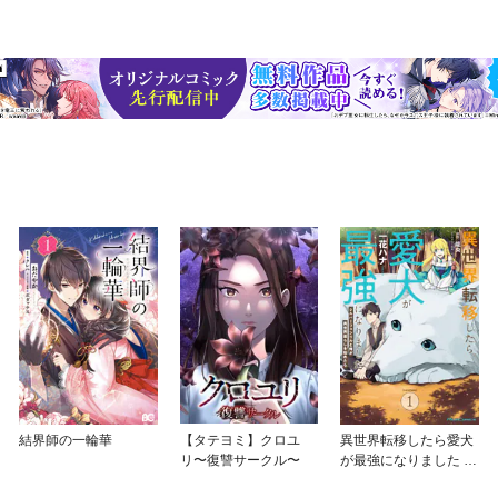
結界師の一輪華
【タテヨミ】クロユ
異世界転移したら愛犬
リ〜復讐サークル〜
が最強になりました ～
シルバーフェンリルと