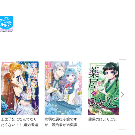
王太子妃になんてなり
病弱な悪役令嬢です
薬屋のひとりごと
たくない！！ 婚約者編
が、婚約者が過保護す
ぎて逃げ出したい(私た