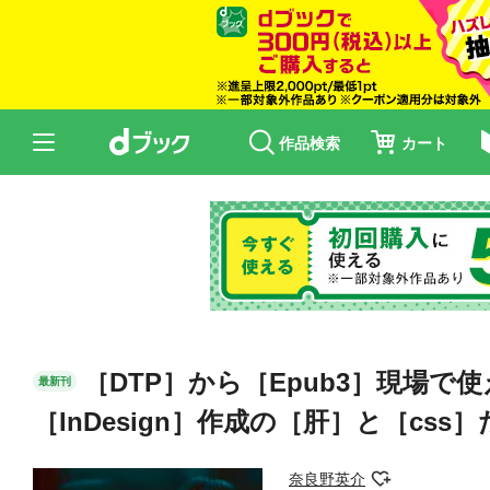
作品検索
カート
［DTP］から［Epub3］現場
最新刊
［InDesign］作成の［肝］と［cs
奈良野英介