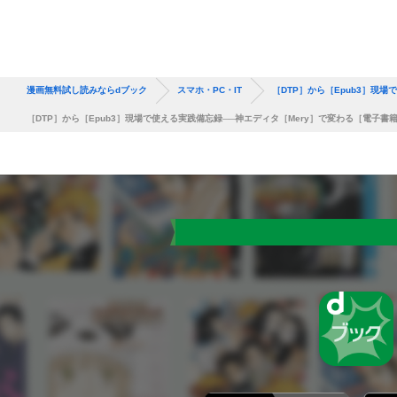
漫画無料試し読みならdブック
スマホ・PC・IT
［DTP］から［Epub3］現
［DTP］から［Epub3］現場で使える実践備忘録──神エディタ［Mery］で変わる［電子書籍