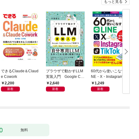
もっと見る
できるClaude＆Claud
ブラウザで動かすLLM
60代から使いこなすLI
e Cowork
実装入門 Google Col
NE・X・Instagram・T
h
aboratoryで実践するL
ikTok
2,200
2,640
1,249
LM・RAG・ファイン
新着
新着
新着
チューニング
無料