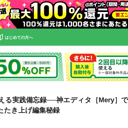
はじめての方へ
で使える実践備忘録──神エディタ［Mery
s］たたき上げ編集秘録