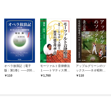
オペラ放浪記［電子
モーツァルト音律療法
アップルグリーンのソ
版：第1巻］――2001
１――トマティス博
ックス――ネオ昭和青
年編ヨーロッパ・オペ
士・驚異の聴覚理論入
春ノベル シリーズ１
110
1,760
110
ラ鑑賞旅行記
門