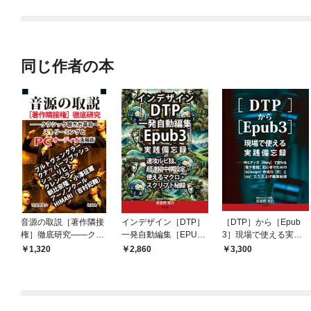
されています
りがチートな兄が離し
てくれません！？@C
OMIC
同じ作者の本
音源の取説［著作隣接
インデザイン［DTP］
［DTP］から［Epub
権］徹底研究――クラ
一発自動編集［EPUB
3］現場で使える実践
シック聴き方革命～ス
3］実践備忘録──速攻
備忘録──神エディタ
1,320
2,860
3,300
トリーミングとPCオ
ルビ技、超速縦中横設
［Mery］で変わる［電
ーディオ活用術
定、使えるマクロ・ス
子書籍］初心者のため
クリプト秘録
の［InDesign］作成の
［肝］と［css］たた
き上げ編集秘録