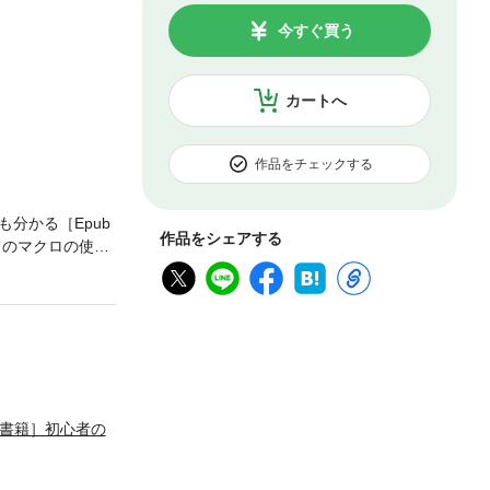
今すぐ買う
カートへ
作品をチェックする
分かる［Epub
作品をシェアする
］のマクロの使い
、目次機能の使い
］［css］など
すべてを、具体例
線で徹底的に解
子書籍］初心者の