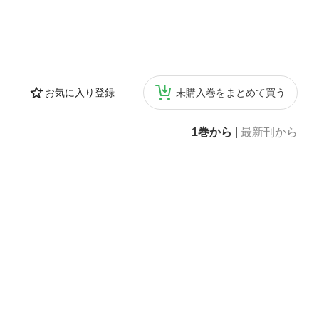
お気に入り登録
未購入巻をまとめて買う
1巻から
|
最新刊から