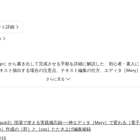
ント詳細
%
sign］から書き出して完成させる手順を詳細に解説した、初心者・素人にも
テキスト抽出する場合の注意点、テキスト編集の仕方、エディタ［Mery
けるドキュメントの設定方法、［段落スタイル］［文字スタイル］の使い方
具体的なやり方、［Epub3］解体と編集の具体例による修正の仕方、［opf
eck］の仕方、ビューアーでの点検方法などの電子書籍を書き出す手順の
の手引書。電子書籍作成の初心者にわかるように、［DTP］編集者の目
Epub3］現場で使える実践備忘録──神エディタ［Mery］で変わる［電
ign］作成の［肝］と［css］たたき上げ編集秘録
/15