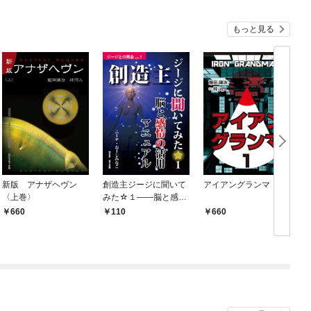
もっと見る
新版 アナザヘヴン
創造主ジージに聞いて
アイアングランマ １
〈上巻〉
みた☆１――脳と感情
の活用マニュアル
660
110
660