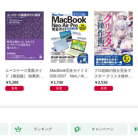
ユースケース実践ガイ
MacBook完全ガイド 2
プロ絵師の技を完全マ
ド［復刻版］ 効果的な
026-2027 Neo／Air
スター クリスタ操作術
ユースケースの書き方
／Pro対応
決定版 改訂2版 CLIP S
5,390
1,740
2,530
TUDIO PAINT PRO/E
新着
新着
新着
X/iPad対応
ランキング
キャンペーン