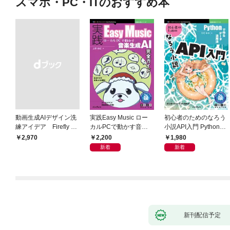
スマホ・PC・ITのおすすめ本
動画生成AIデザイン洗
実践Easy Music ロー
初心者のためのなろう
練アイデア Firefly &
カルPCで動かす音楽
小説API入門 Pythonで
Veo， Kling， etc.
生成AI完全ガイド
作るデータ活用法
2,200
1,980
￥2,970
新着
新着
新刊配信予定