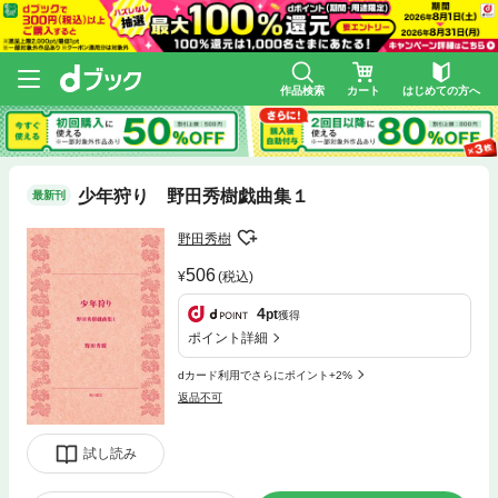
作品検索
カート
はじめての方へ
少年狩り 野田秀樹戯曲集１
最新刊
野田秀樹
506
(税込)
4
pt
獲得
ポイント詳細
dカード利用でさらにポイント+2%
返品不可
試し読み