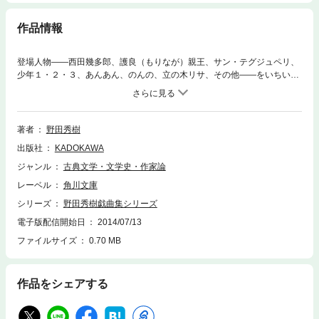
作品情報
登場人物――西田幾多郎、護良（もりなが）親王、サン・テグジュペリ、
少年１・２・３、あんあん、のんの、立の木リサ、その他――をいちいち
説明してもはじまらない。南北朝時代から600年をへだてた世紀末、すな
わち現代の、たとえば「人に刃物を持たせると危ない」ような暑い夜、愛
の絆などが問題になるのではけっしてなく、「うつつの世は夢、夜の夢こ
そまこと」である現世において、「月の光と鏡のいたずら」によって事が
著者
野田秀樹
起き、鎮まり、ついに「鏡の海の果ては、行く先々で千夜一夜」という言
出版社
KADOKAWA
葉で果てる、烈しさのあまり人の手を焼く、華麗不遜な、失なわれゆくも
のの物語。
ジャンル
古典文学・文学史・作家論
レーベル
角川文庫
シリーズ
野田秀樹戯曲集シリーズ
電子版配信開始日
2014/07/13
ファイルサイズ
0.70 MB
作品をシェアする