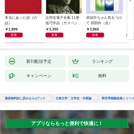
本当にあった話（の
辻邦生電子全集 11巻
赤頭巾ちゃん気をつけ
月満
話）
技巧作品（サスペン
て 四部作（全）
ス・ミステリー） 『眞
1,999
3,300
3,960
1,
晝の海への旅』『黄金
新着
新着
新着
の時刻の滴り』ほか
新刊配信予定
ランキング
キャンペーン
無料
漫画無料試し読みならdブック
古典文学・文学史・作家論
野田秀樹戯曲集シリー
アプリならもっと便利で快適に！