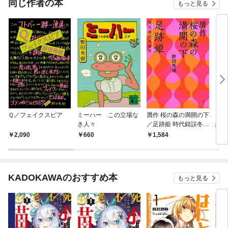
同じ作者の本
もっと見る
Ｑ／フェイクスピア
ミーハー この立場な
贋作 桜の森の満開の下
エッ
き人々
／足跡姫 時代錯誤冬幽
紀か
霊
曲集
2,090
660
1,584
1,
KADOKAWAのおすすめ本
もっと見る