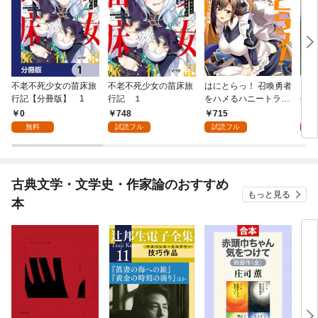
不老不死少女の苗床旅
不老不死少女の苗床旅
はにとらっ！ 召喚勇者
ダ・
行記【分冊版】 1
行記 １
をハメるハニートラッ
年9
プ包囲網 1
0
748
715
9
無料
試読フル
試読フル
古典文学・文学史・作家論のおすすめ
もっと見る
本