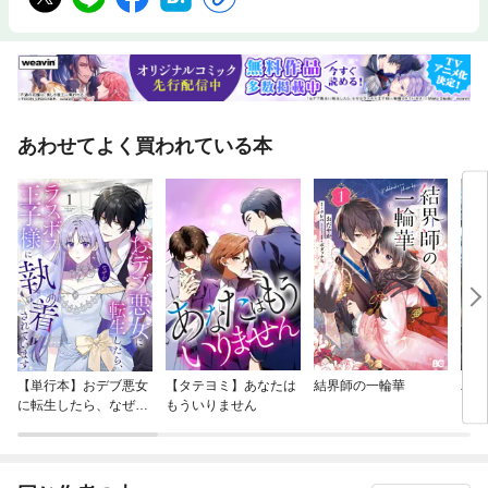
あわせてよく買われている本
【単行本】おデブ悪女
【タテヨミ】あなたは
結界師の一輪華
バッ
に転生したら、なぜか
もういりません
ロイ
ラスボス王子様に執着
今世
されています
りが
てく
OMI