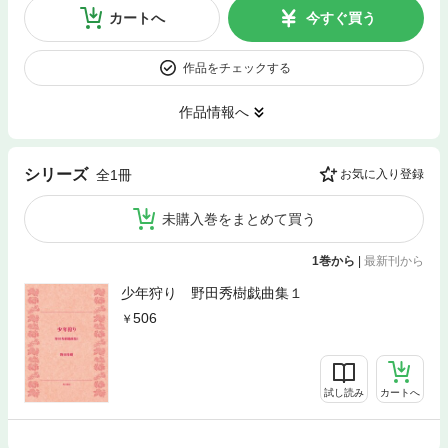
カートへ
今すぐ買う
作品をチェックする
作品情報へ
シリーズ
全1冊
お気に入り登録
未購入巻をまとめて買う
1巻から
|
最新刊から
少年狩り 野田秀樹戯曲集１
506
試し読み
カートへ