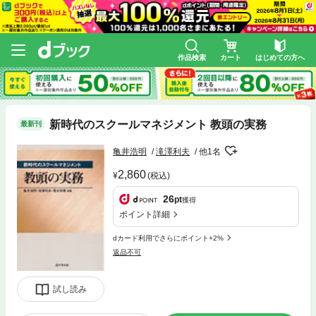
作品検索
カート
はじめての方へ
新時代のスクールマネジメント 教頭の実務
最新刊
亀井浩明
滝澤利夫
他1名
2,860
(税込)
26
pt
獲得
ポイント詳細
dカード利用でさらにポイント+2%
返品不可
試し読み