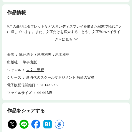
作品情報
※この商品はタブレットなど大きいディスプレイを備えた端末で読むこと
に適しています。また、文字だけを拡大することや、文字列のハイライ
ト、検索、辞書の参照、引用などの機能が使用できません。改革が進む
中、主幹制度の導入など、新たな学校の組織体制が模索されている。そん
な新しい学校組織における、新しい教頭像を提案する。
著者
亀井浩明
滝澤利夫
尾木和英
出版社
学事出版
ジャンル
人文・思想
シリーズ
新時代のスクールマネジメント 教頭の実務
電子版配信開始日
2014/09/09
ファイルサイズ
44.44 MB
作品をシェアする