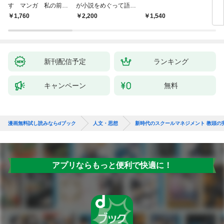
す マンガ 私の前世
が小説をめぐって語り
を考
物語
あう
9か
￥1,760
￥2,200
￥1,540
￥2,
新刊配信予定
ランキング
キャンペーン
無料
漫画無料試し読みならdブック
人文・思想
新時代のスクールマネジメント 教頭の
アプリならもっと便利で快適に！