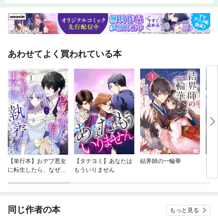
あわせてよく買われている本
【単行本】おデブ悪女
【タテヨミ】あなたは
結界師の一輪華
バッ
に転生したら、なぜか
もういりません
ロイ
ラスボス王子様に執着
今世
されています
りが
てく
OMI
同じ作者の本
もっと見る