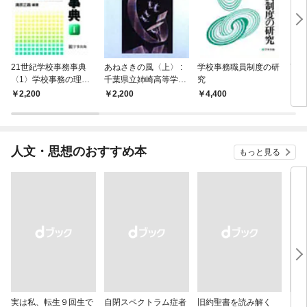
21世紀学校事務事典
あねさきの風〈上〉 :
学校事務職員制度の研
高校
〈1〉学校事務の理論
千葉県立姉崎高等学校
究
と教
と構造
再建への挑戦
2,200
2,200
4,400
2,
人文・思想のおすすめ本
もっと見る
実は私、転生９回生で
自閉スペクトラム症者
旧約聖書を読み解く
より