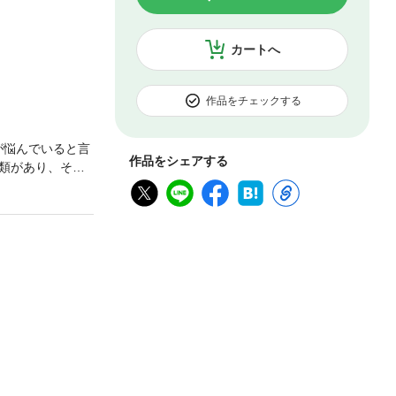
カートへ
作品をチェックする
が悩んでいると言
作品をシェアする
類があり、その
ほうがいいタイ
かわらず、多く
けで、わざわざ
の第一人者である
自分で診断でき
天気痛・低気圧
テレワーク頭痛
トレスやメンタ
にするストレッ