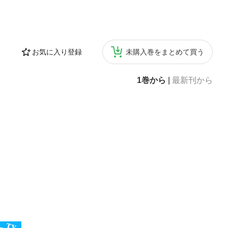
お気に入り登録
未購入巻をまとめて買う
1巻から
|
最新刊から