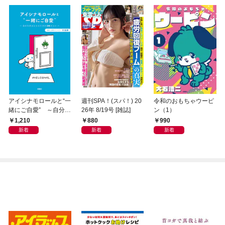
アイシナモロールと“一
週刊SPA！(スパ！) 20
令和のおもちゃウーピ
緒にご自愛” ～自分を
26年 8/19号 [雑誌]
ン（1）
好きになるための56の
1,210
880
990
コツ～
新着
新着
新着