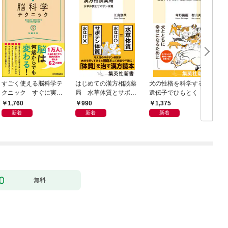
すごく使える脳科学テ
はじめての漢方相談薬
犬の性格を科学する
クニック すぐに実践
局 水草体質とサボテ
遺伝子でひもとく「最
したくなる
ン体質
良の友」の進化
1,760
990
1,375
新着
新着
新着
無料