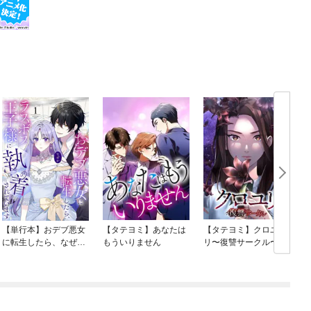
【単行本】おデブ悪女
【タテヨミ】あなたは
【タテヨミ】クロユ
に転生したら、なぜか
もういりません
リ〜復讐サークル〜
ラスボス王子様に執着
されています
ね