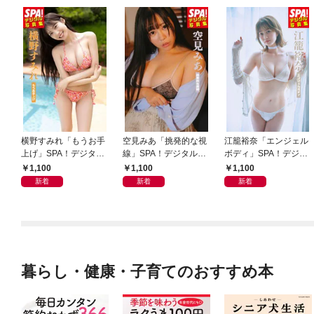
横野すみれ「もうお手
空見みあ「挑発的な視
江籠裕奈「エンジェル
上げ」SPA！デジタル
線」SPA！デジタル写
ボディ」SPA！デジタ
写真集
真集
ル写真集
1,100
1,100
1,100
新着
新着
新着
暮らし・健康・子育てのおすすめ本