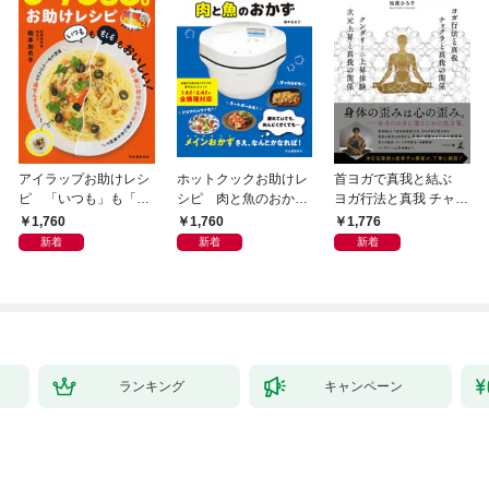
アイラップお助けレシ
ホットクックお助けレ
首ヨガで真我と結ぶ
ピ 「いつも」も「も
シピ 肉と魚のおか
ヨガ行法と真我 チャク
しも」もおいしい！
ず 少ない材料＆調味
ラと真我の関係 クンダ
1,760
1,760
1,776
料で、あとはスイッチ
リーニ上昇体験 次元上
新着
新着
新着
ポン！
昇と真我の関係
ランキング
キャンペーン