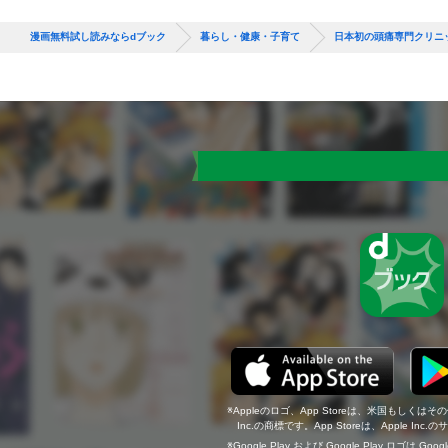
漫画無料試し読みならdブック
暮らし・健康・子育て
日本初の頭痛専門クリニ
Appleのロゴ、App Storeは、米国もしくはそ
Inc.の商標です。App Storeは、Apple In
Google Play および Google Play ロゴは Go