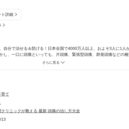
ント詳細
%
、自分で治せる＆防げる！日本全国で4000万人以上、およそ3人に1人
かし、一口に頭痛といっても、片頭痛、緊張型頭痛、群発頭痛などの種
療法はさまざま。種類によっては、冷やしたほうがいいタイプ、温めた
ったり、市販の鎮痛薬がまったく効かないタイプも存在します。にもか
プかを知らず、市販の鎮痛薬をなんとなくの経験則で選んで服用するだ
はないでしょうか。本書は、これまで1万人以上の患者を診た頭痛治療
らない頭痛の最新知識と治療の最前線を解説します。・頭痛のタイプを
の鎮痛薬は何を基準に選べばいい？・頭痛の予防薬があるって本当？・
子育て
の飲みすぎで起きる頭痛がある？・コロナ禍で増えているマスク頭痛・
Ｓ
すい食べ物や生活習慣は？・妊婦や子どもが避けるべき頭痛薬は？・ス
・性行為や地震、失恋、ポニーテールでも頭痛が起きる？・頭痛をラク
クリニックが教える 最新 頭痛の治し方大全
c.これまで知らなかった頭痛の悩みと疑問が、これ一冊で解消できます！
/13