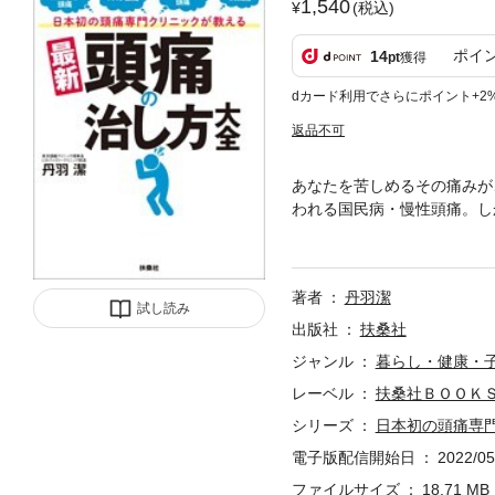
1,540
(税込)
ポイ
14
pt
獲得
dカード利用でさらにポイント+2
返品不可
あなたを苦しめるその痛みが
われる国民病・慢性頭痛。し
原因、メカニズム、症状、治
プなど対策が真逆のものがあ
の人は自分の頭痛がどのタイ
著者
丹羽潔
病院に行かない人が多いので
試し読み
著者が、実は医師も正しく知
出版社
扶桑社
るチェックリストは？・市販
ジャンル
暮らし・健康・
頭痛はなぜ起こる？・市販薬
レーベル
扶桑社ＢＯＯＫ
って？・頭痛を引き起こしや
ルの状態と頭痛との関係は？
シリーズ
日本初の頭痛専門
チやマッサージは？ …et
電子版配信開始日
2022/05
ファイルサイズ
18.71 MB