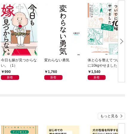
今日も嫁が見つからな
変わらない勇気
体と心を整えてついで
T
い。（1）
に10kgやせました 整
形外科に行ったら人生
990
1,760
1,540
が変わった話
新着
新着
新着
もっと見る