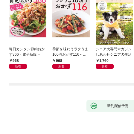
毎日カンタン節約おか
季節を味わうラクうま
シニア犬専門マガジン
ず366＜電子新版＞
100円おかず116＜電
しあわせシニア犬生活
子新版＞
968
968
1,760
新着
新着
新着
新刊配信予定