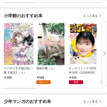
小学館のおすすめ本
もっと見る
スパダリ王子様の狂い
真綿の檻（１）
ビッグコミック 2026
こん
愛【単話】（１）
年16号（2026年8月7
（１
日発売）
528
510
5
209
試読フル
新着
試
少年マンガのおすすめ本
もっと見る