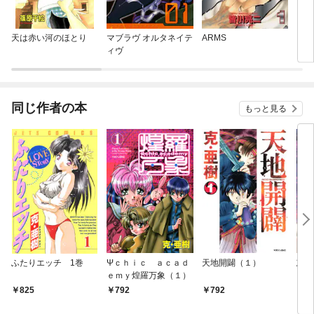
天は赤い河のほとり
マブラヴ オルタネイテ
ARMS
［カ
ィヴ
ッチ
同じ作者の本
もっと見る
ふたりエッチ 1巻
Ψｃｈｉｃ ａｃａｄ
天地開闢（１）
忘れ
ｅｍｙ煌羅万象（１）
（１
825
792
792
7