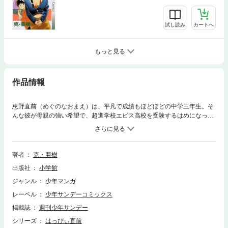
試し読み
カートへ
もっと見る
作品情報
恵野直前（めぐのなおまえ）は、平凡で成績もほどほどの中学三年生。そ
んな彼が母親の強い希望で、超進学校エビス高校を受験するはめになって
しまった！その上、徳原瑞貴（とくはらみずき）というかわいい女の子の
家庭教師を無理やりつけられてしまう。瑞貴からひたすら逃げ回る直前だ
ったが、ひたむきな瑞貴のペースにいつの間にか乗せられて…！？はっぴ
ぃでおかしな二人三脚で、受験街道まっしぐら！
著者
克・亜樹
出版社
小学館
ジャンル
少年マンガ
レーベル
少年サンデーコミックス
掲載誌
週刊少年サンデー
シリーズ
はっぴぃ直前