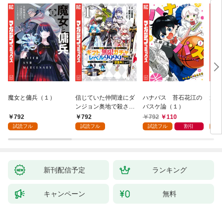
魔女と傭兵（１）
信じていた仲間達にダ
ハナバス 苔石花江の
追放
ンジョン奥地で殺され
バスケ論（１）
『自
かけたがギフト『無限
領地
792
792
792
110
7
ガチャ』でレベル９９
強の
試読フル
試読フル
試読フル
割引
試
９９の仲間達を手に入
～最
れて元パーティーメン
で始
バーと世界に復讐＆
拓ス
『ざまぁ！』します！
（１
（１）
新刊配信予定
ランキング
キャンペーン
無料