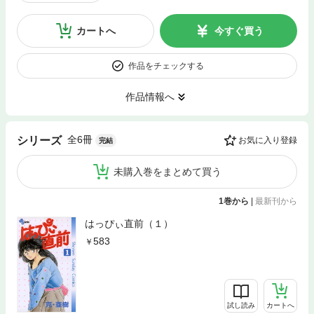
カートへ
今すぐ買う
作品をチェックする
作品情報へ
全6冊
シリーズ
お気に入り登録
完結
未購入巻をまとめて買う
1巻から
|
最新刊から
はっぴぃ直前（１）
583
試し読み
カートへ