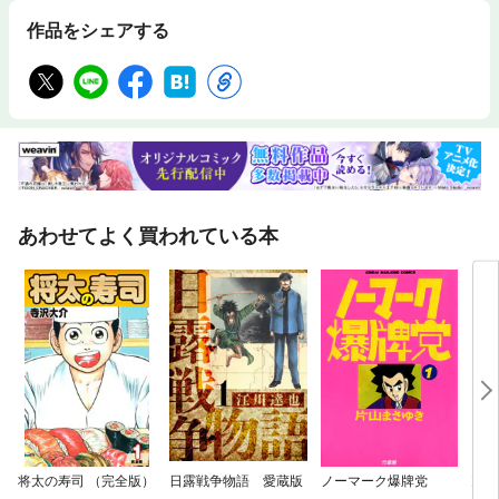
作品をシェアする
あわせてよく買われている本
将太の寿司 （完全版）
日露戦争物語 愛蔵版
ノーマーク爆牌党
兎～