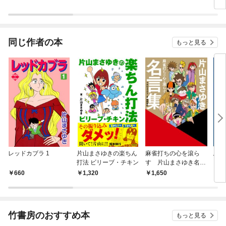
同じ作者の本
もっと見る
レッドカブラ 1
片山まさゆきの楽ちん
麻雀打ちの心を滾ら
馬場
打法 ビリーブ・チキン
す 片山まさゆき名言
集
660
1,320
1,650
1,
竹書房のおすすめ本
もっと見る