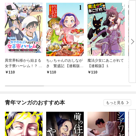
異世界転移から始まる
ちぃちゃんのおしなが
魔法少女にあこがれて
東京
女子寮ハーレム！？ ～
き 繁盛記 【連載版】
【連載版】１
から
管理人として働く人間
１
冒険
110
110
110
1
と恋する魔族娘たち～
ダン
【連載版】０
なっ
【連
青年マンガのおすすめ本
もっと見る