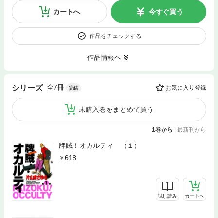
カートへ
今すぐ買う
作品をチェックする
作品情報へ
全7冊
シリーズ
お気に入り登録
完結
未購入巻をまとめて買う
1巻から
|
最新刊から
牌賊！オカルティ （１）
618
試し読み
カートへ