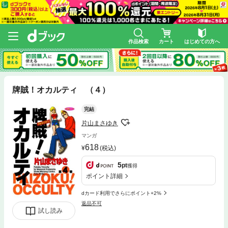
作品検索
カート
はじめての方へ
牌賊！オカルティ （４）
完結
片山まさゆき
マンガ
618
(税込)
5
pt
獲得
ポイント詳細
dカード利用でさらにポイント+2%
返品不可
試し読み