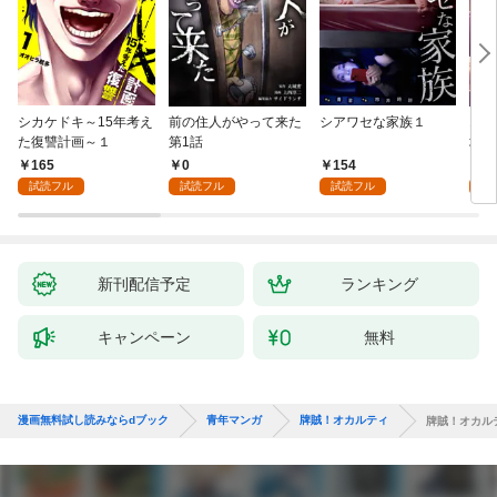
シカケドキ～15年考え
前の住人がやって来た
シアワセな家族１
16
た復讐計画～１
第1話
地獄
165
0
154
1
試読フル
試読フル
試読フル
試
新刊配信予定
ランキング
キャンペーン
無料
漫画無料試し読みならdブック
青年マンガ
牌賊！オカルティ
牌賊！オカル