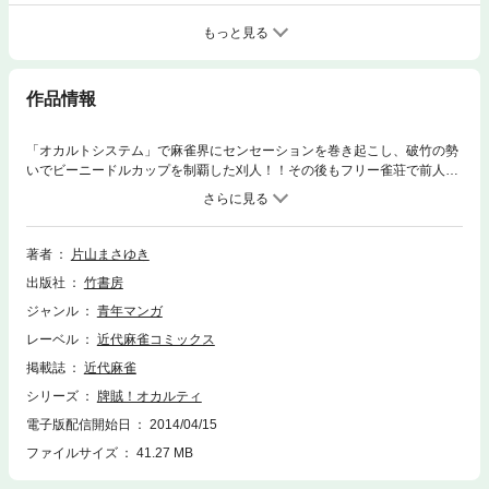
もっと見る
作品情報
「オカルトシステム」で麻雀界にセンセーションを巻き起こし、破竹の勢
いでビーニードルカップを制覇した刈人！！その後もフリー雀荘で前人未
到の連勝記録を更新し、絶好調状態でスワローテイルカップに参戦する。
どでかいツキ玉を引っさげた刈人は予選を難なくクリア。一方の夏月も梨
積との激しいトップ争いを制し自身初の決勝へとコマを進める。
著者
片山まさゆき
出版社
竹書房
ジャンル
青年マンガ
レーベル
近代麻雀コミックス
掲載誌
近代麻雀
シリーズ
牌賊！オカルティ
電子版配信開始日
2014/04/15
ファイルサイズ
41.27 MB