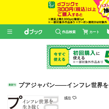
作品検索
カート
プアジャパン――インフレ世界を
最新刊
橘玲