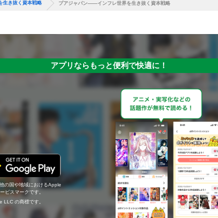
を生き抜く資本戦略
プアジャパン――インフレ世界を生き抜く資本戦略
アプリならもっと便利で快適に！
の他の国や地域におけるApple
c.のサービスマークです。
ogle LLC の商標です。