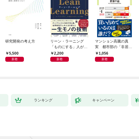
研究開発の考え方
リーン・ラーニング
マンション高騰の真
「ものにする」人が自
実 都市部の「非居住
然とやっている 最小の
化」が街を壊す
5,500
2,200
1,056
インプットで最大の成
新着
新着
新着
果を得る学習法
ランキング
キャンペーン