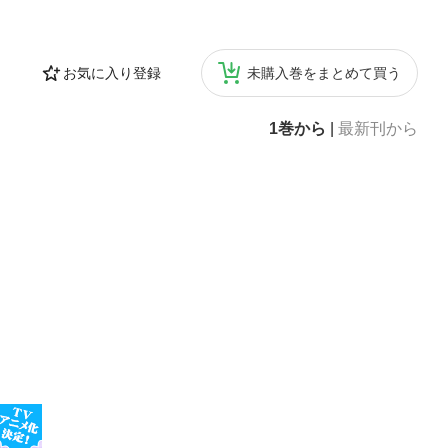
来小説〉日本人を
金利と為替を理解
とがき｜6000
お気に入り登録
未購入巻をまとめて買う
1巻から
|
最新刊から