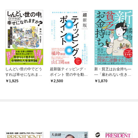
しんどい世の中でどう
超新版ティッピング・
新・貧乏はお金持ち―
すれば幸せになれます
ポイント 世の中を動か
―「雇われない生き
か？ いまならまだ間
す「裏の三原則」
方」で格差社会を逆転
1,925
2,500
1,870
に合う“無理ゲー社
する
会”の攻略法