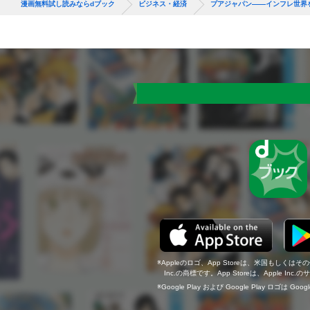
漫画無料試し読みならdブック
ビジネス・経済
プアジャパン――インフレ世界
Appleのロゴ、App Storeは、米国もしくはそ
Inc.の商標です。App Storeは、Apple In
Google Play および Google Play ロゴは Go