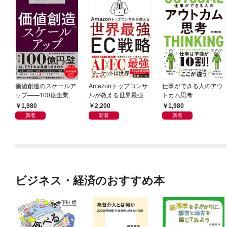
価値創造のスケールア
Amazonトップコンサ
仕事ができる人のアウ
ップ――100億企業へ
ルが教える世界最強の
トカム思考
の変革シナリオ
EC戦略
1,980
2,200
1,980
新着
新着
新着
ビジネス・経済のおすすめ本