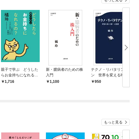
親子で学ぶ どうした
新・臆病者のための株
テクノ・リバタリア
らお金持ちになれる
入門
ン 世界を変える唯一
の？ ――人生という
の思想
1,716
1,100
950
「リアルなゲーム」の
攻略法
もっと見る