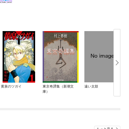
黄泉のツガイ
東京奇譚集（新潮文
遠い太鼓
庫）
もっと見る