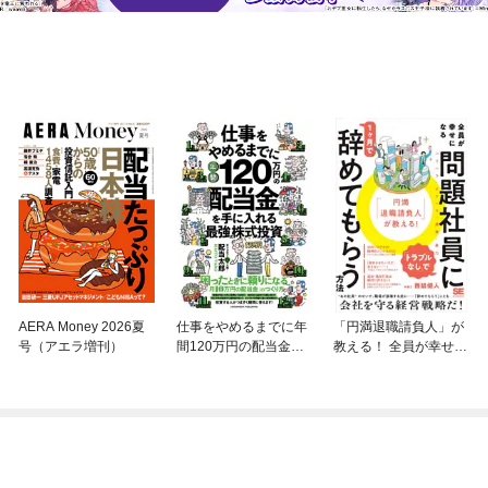
AERA Money 2026夏
仕事をやめるまでに年
「円満退職請負人」が
号（アエラ増刊）
間120万円の配当金を
教える！ 全員が幸せに
手に入れる最強の株式
なる「トラブルなし」
投資
で問題社員に1ヶ月で
辞めてもらう方法