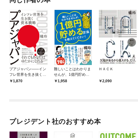
プアジャパン――イン
難しいことはわかりま
ＨＡＣＫ
フレ世界を生き抜く資
せんが、1億円貯める
本戦略
方法を教えてくださ
1,870
1,958
2,090
い！ 普通の会社員が
「億り人」になって自
由に生きる超現実的ル
ート
プレジデント社のおすすめ本