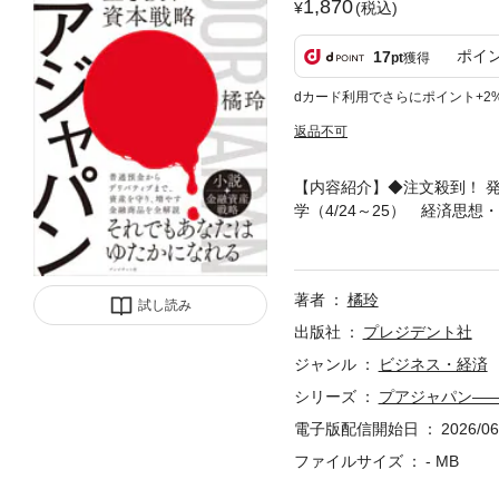
1,870
(税込)
ポイ
17
pt
獲得
dカード利用でさらにポイント+2
返品不可
【内容紹介】◆注文殺到！ 発売
学（4/24～25） 経済思
成 図表49点の圧倒的ボリ
形態◆誰も経験したことのな
ったく終わりの見えない物価
著者
橘玲
ション」は避けがたい現実に
試し読み
に近い。国家はあなたを助け
出版社
プレジデント社
法を人気作家が〈小説＋金融
ジャンル
ビジネス・経済
まれ。早稲田大学卒業。20
シリーズ
プアジャパン―
された『お金持ちになれる黄
者』が第19回山本周五郎賞
電子版配信開始日
2026/06
くてもいい本」の読書案内』
ファイルサイズ
- MB
『スピリチャルズ「わたし」
ある』（集英社）、『新・貧