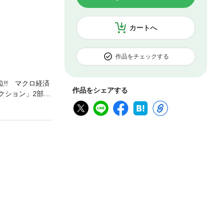
カートへ
作品をチェックする
位!! マクロ経済
作品をシェアする
ィクション」2部構
全く新しい書籍の
融商品を全解説ま
・スタグフレー
はもはや不可能
守り、増やす方
家。1959年生
紀の資本論」と評
年の『永遠の旅行
著書に『「読まな
（文春新書）、
問題」には理由が
デント社）など