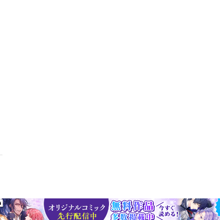
き｜「プアジャパン」ではこれまでの常識は通用しない■第1章｜〈近未
年版■第2章｜プアジャパンの現実と日本型スタグフレーション■第3章｜
資産運用術 初級者編■第5章｜インフレ時代の資産運用術 上級者編■あ
酷な世界」