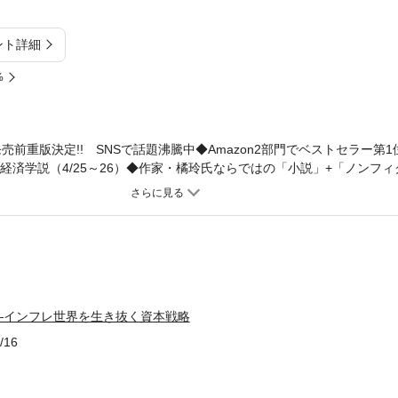
ント詳細
%
前重版決定!! SNSで話題沸騰中◆Amazon2部門でベストセラー第1
想・経済学説（4/25～26）◆作家・橘玲氏ならではの「小説」+「ノンフ
ューム◆人気作家・橘玲氏、最新刊！◇〈近未来小説＋金融ガイド〉の
い「マイルド地獄」がやって来る◇あなた自身と家族の暮らしを守る金
高。インフレが続くなかで景気が鈍化し、誰もが貧しくなる「ニッポン
なりつつある。現役世代の収入は増えず、年金だけで暮らしていくこと
ない。だが「逃げ道」はある。普通預金からデリバティブまで、資産を
資産ガイド〉で全解説。【著者紹介】［著］橘 玲（たちばな・あきら）作
02年、国際金融小説『マネーロンダリング』でデビュー。同年、「新世
―インフレ世界を生き抜く資本戦略
金の羽根の拾い方』（幻冬舎）が30万部を超えるベストセラーに。05
候補に。『言ってはいけない 残酷すぎる真実』で2017新書大賞受賞。
/16
（ちくま文庫）、『テクノ・リバタリアン 世界を変える唯一の思想』
の謎』（幻冬舎文庫）、『DD（どっちもどっち）論 「解決できない
乏はお金持ち 「雇われない生き方」で格差社会を逆転する』（プレジ