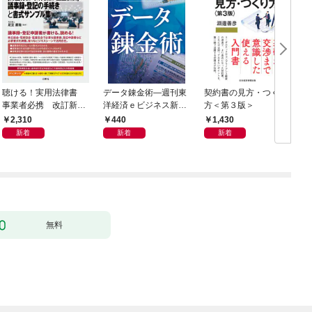
聴ける！実用法律書
データ錬金術―週刊東
契約書の見方・つくり
海
事業者必携 改訂新
洋経済ｅビジネス新書
方＜第３版＞
2
版 中小企業のための
Ｎo.493
2,310
440
1,430
株式会社【株主総会・
新着
新着
新着
取締役会・監査役会】
の議事録・登記の手続
きと書式サンプル集
無料