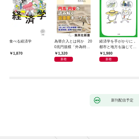
食べる経済学
為替介入とは何か 20
経済学を手がかりに，
0兆円規模「外為特
都市と地方を論じてみ
会」が生まれた謎
よう
1,320
1,980
1,870
新着
新着
新刊配信予定