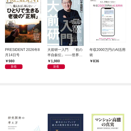
PRESIDENT 2026年8
大前研一入門 「初の
年収2000万円のAI活用
月14日号
半自叙伝」――世界的
術
戦略コンサルタントは
980
1,980
836
いかに生まれたか
新着
新着