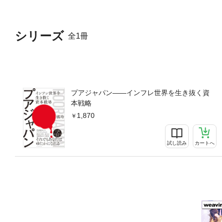
多数。【目次抜粋】■まえが
待っていた浅い眠り 2026
する■第4章｜インフレ時代の
シリーズ
全1冊
万人のミリオネアがいる「残
プアジャパン――インフレ世界を生き抜く資
本戦略
1,870
試し読み
カートへ