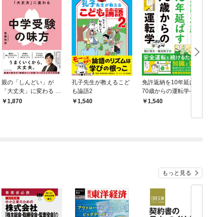
親の「しんどい」が
孔子先生が教えるこど
免許返納を10年延ばす
「大丈夫」に変わる 中
も論語2
70歳からの運転学――
学受験の味方
安全運転を続けるため
1,870
1,540
1,540
の知識と習慣
もっと見る