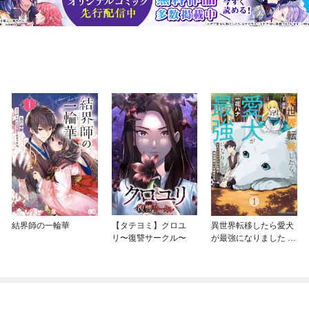
結界師の一輪華
【タテヨミ】クロユ
異世界転移したら愛犬
リ〜復讐サークル〜
が最強になりました ～
シルバーフェンリルと
俺が異世界暮らしを始
めたら～ THE COMIC