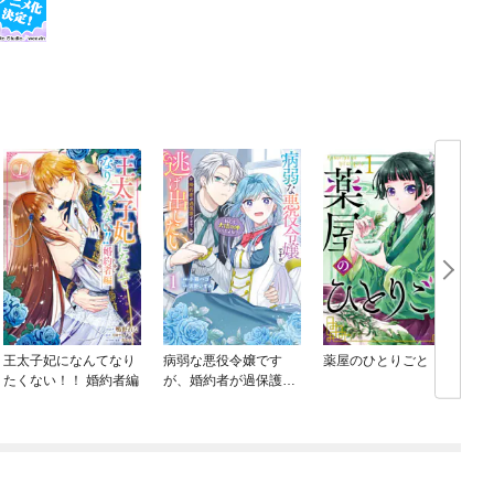
王太子妃になんてなり
病弱な悪役令嬢です
薬屋のひとりごと
たくない！！ 婚約者編
が、婚約者が過保護す
ぎて逃げ出したい(私た
ち犬猿の仲でしたよ
ね！？)