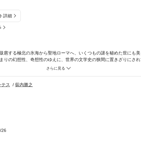
ト詳細
%
跋扈する極北の氷海から聖地ローマへ、いくつもの謎を秘めた世にも美
まりの幻想性、奇想性のゆえに、世界の文学史の狭間に置きざりにされ
ンテス
荻内勝之
/26