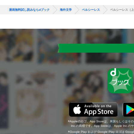
漫画無料試し読みならdブック
海外文学
ペルシーレス
ペルシーレス（上
Appleのロゴ、App Storeは、米国もしくはそ
Inc.の商標です。App Storeは、Apple In
Google Play および Google Play ロゴは Go