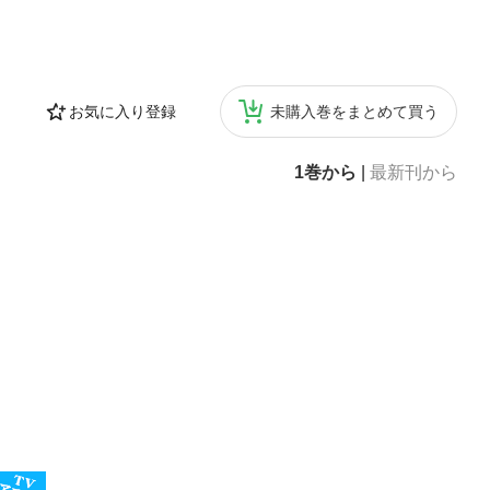
お気に入り登録
未購入巻をまとめて買う
1巻から
|
最新刊から