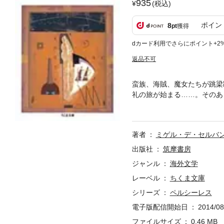
935
(税込)
ポイン
8
pt
獲得
dカード利用でさらにポイント+2
返品不可
蛮族、海賊、魔女たちが跳梁
礼の旅が始まる……。そのあ
ンテス絶筆の大著の完訳。
著者
ミゲル・デ・セルバ
出版社
筑摩書房
ジャンル
海外文学
レーベル
ちくま文庫
シリーズ
ペルシーレス
電子版配信開始日
2014/08
ファイルサイズ
0.46 MB