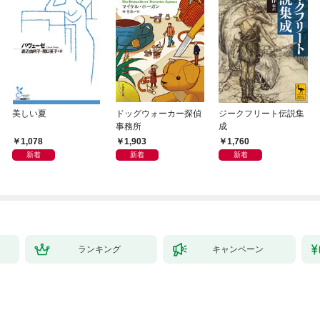
美しい夏
ドッグウォーカー探偵
ジークフリート伝説集
事務所
成
1,078
1,903
1,760
新着
新着
新着
ランキング
キャンペーン