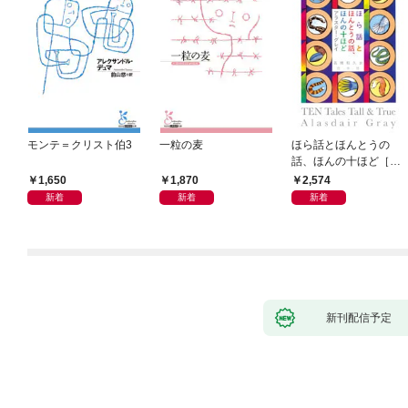
モンテ＝クリスト伯3
一粒の麦
ほら話とほんとうの
話、ほんの十ほど［新
装版］
1,650
1,870
2,574
新着
新着
新着
新刊配信予定