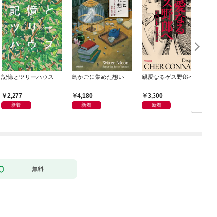
記憶とツリーハウス
鳥かごに集めた想い
親愛なるゲス野郎へ
2,277
4,180
3,300
新着
新着
新着
無料