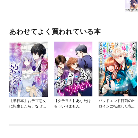
あわせてよく買われている本
【単行本】おデブ悪女
【タテヨミ】あなたは
バッドエンド目前のヒ
に転生したら、なぜか
もういりません
ロインに転生した私、
ラスボス王子様に執着
今世では恋愛するつも
されています
りがチートな兄が離し
てくれません！？@C
OMIC