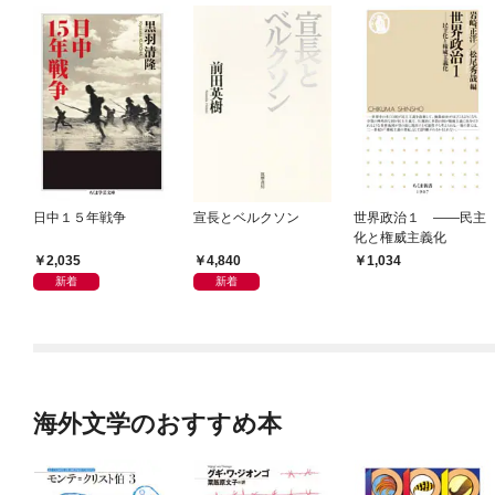
日中１５年戦争
宣長とベルクソン
世界政治１ ――民主
化と権威主義化
2,035
4,840
1,034
新着
新着
海外文学のおすすめ本