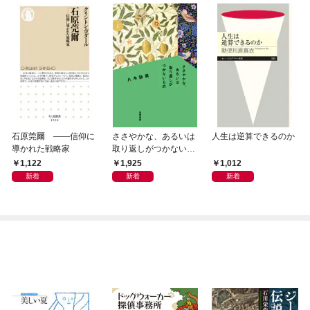
石原莞爾 ――信仰に
ささやかな、あるいは
人生は逆算できるのか
導かれた戦略家
取り返しがつかないも
の
1,122
1,925
1,012
新着
新着
新着