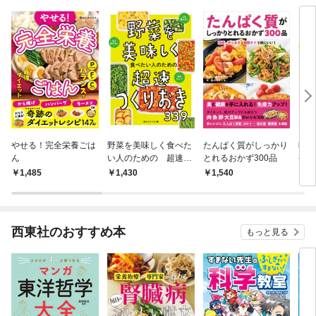
やせる！完全栄養ごは
野菜を美味しく食べた
たんぱく質がしっかり
時間
ん
い人のための 超速つ
とれるおかず300品
やせ
くりおき339
弁当
1,485
1,430
1,540
1,
西東社のおすすめ本
もっと見る