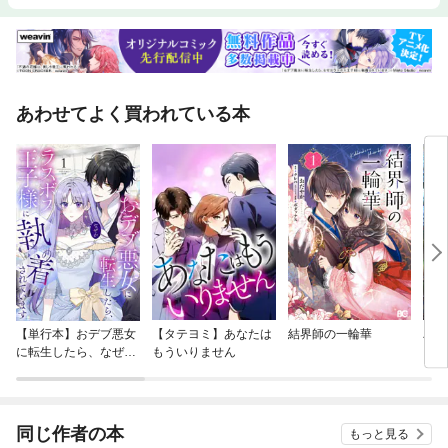
あわせてよく買われている本
【単行本】おデブ悪女
【タテヨミ】あなたは
結界師の一輪華
バッ
に転生したら、なぜか
もういりません
ロイ
ラスボス王子様に執着
今世
されています
りが
てく
OMI
同じ作者の本
もっと見る