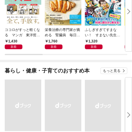
ココロがすっと軽くな
栄養治療の専門家が薦
ふしぎすぎてすまな
マイ
る マンガ 東洋哲学
める 腎臓病 毎日の
い！ すまない先生の
える
大全
おいしい献立
科学教室
1,430
1,760
1,320
1,
新着
新着
新着
暮らし・健康・子育てのおすすめ本
もっと見る