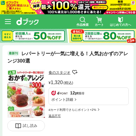
作品検索
カート
はじめての方へ
レパートリーが一気に増える！人気おかずのアレ
最新刊
ンジ300選
食のスタジオ
1,320
(税込)
12
pt
獲得
ポイント詳細
dカード利用でさらにポイント+2%
返品不可
試し読み