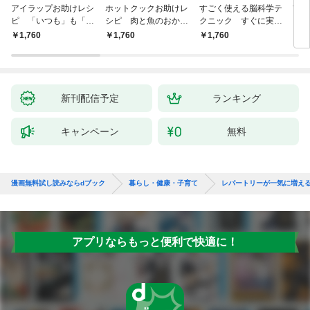
アイラップお助けレシ
ホットクックお助けレ
すごく使える脳科学テ
首
ピ 「いつも」も「も
シピ 肉と魚のおか
クニック すぐに実践
ヨガ
しも」もおいしい！
ず 少ない材料＆調味
したくなる
ラと
￥1,760
￥1,760
￥1,760
￥1,
料で、あとはスイッチ
リー
ポン！
昇と
新刊配信予定
ランキング
キャンペーン
無料
漫画無料試し読みならdブック
暮らし・健康・子育て
レパートリーが一気に増える
アプリならもっと便利で快適に！