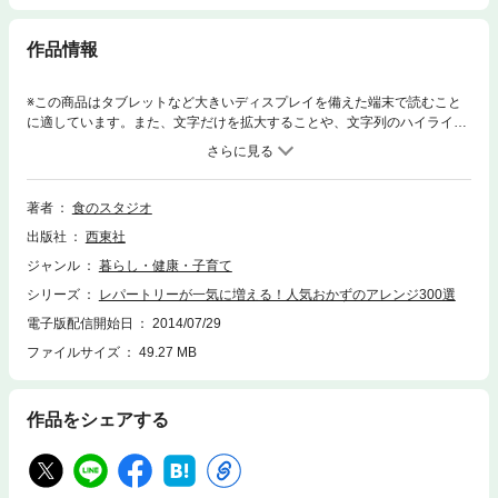
作品情報
※この商品はタブレットなど大きいディスプレイを備えた端末で読むこと
に適しています。また、文字だけを拡大することや、文字列のハイライ
ト、検索、辞書の参照、引用などの機能が使用できません。「レパートリ
ーが少ない」「レシピを見ないと作れない」「マンネリになってしま
う」、そんな人のために1つのメニューが４つのメニューに広がるるアレ
ンジ術を紹介しました。かんたん！便利！なアレンジレシピも満載で
著者
食のスタジオ
す！！【目次】いつものメニューのカンタンアレンジ術この本でもっとア
出版社
西東社
レンジ上手になれる！この本の使い方PART1 基本のメニューをアレンジ
PART2 アレンジが広がるたれ＆ソースPART3 切り方、盛り方でバリエ
ジャンル
暮らし・健康・子育て
ーションPART4 スパイス＆調味料でアレンジINDEX＜電子書籍について
シリーズ
レパートリーが一気に増える！人気おかずのアレンジ300選
＞※本電子書籍は同じ書名の出版物を底本とし電子書籍化したものです。※
本文に記載されている内容は、印刷出版当時の情報に基づき作成されたの
電子版配信開始日
2014/07/29
ものです。※印刷出版を電子書籍化するにあたり、電子書籍としては不要
ファイルサイズ
49.27 MB
な情報を含んでいる場合があります。また、印刷出版とは異なる表記・表
現の場合があります。株式会社西東社／seitosha
作品をシェアする