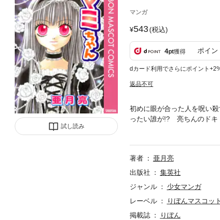
マンガ
543
(税込)
ポイン
4
pt
獲得
dカード利用でさらにポイント+2
返品不可
初めに眼が合った人を呪い殺
ったい誰が!? 亮ちんのドキ
試し読み
ちゃん／魔夏少年／ダークサイ
著者
亜月亮
出版社
集英社
ジャンル
少女マンガ
レーベル
りぼんマスコットコ
掲載誌
りぼん