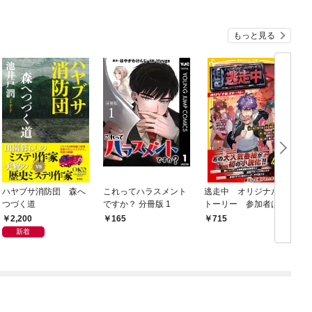
もっと見る
ハヤブサ消防団 森へ
これってハラスメント
逃走中 オリジナルス
つづく道
ですか？ 分冊版 1
トーリー 参加者は小
学生！？ 渋谷の街を
2,200
165
715
逃げまくれ！
新着