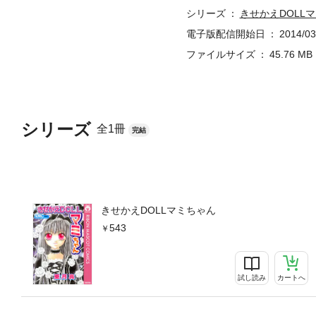
シリーズ
きせかえDOLL
電子版配信開始日
2014/03
ファイルサイズ
45.76 MB
シリーズ
全1冊
完結
きせかえDOLLマミちゃん
543
試し読み
カートへ