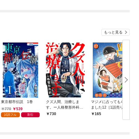
もっと見る
東京都市伝説 1巻
クズ人間、治療しま
マジメに占ってもらい
す。ー人格整形外科ー
ました12［1話売り］
冊
770
539
【単行本版】 1巻
730
165
試読フル
割引