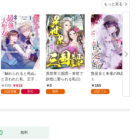
もっと見る
『触れられると死ぬ』
異世界三国譚～来世で
贄巫女と朱雀の執愛婚
と言われた私、王子に
妖怪に娶られる私(1)
１
触れたら最強の大聖女
770
616
0
165
になりました。ところ
試読増量
割引
無料
試読フル
で殿下の愛が重い 1巻
無料