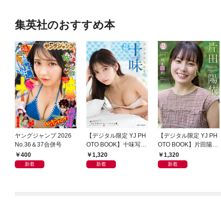
集英社のおすすめ本
ヤングジャンプ 2026
【デジタル限定 YJ PH
【デジタル限定 YJ PH
No.36＆37合併号
OTO BOOK】十味写真
OTO BOOK】片田陽依
集「続・『ぽみ』！？
写真集「羽色日和」
400
1,320
1,320
どこでもトレイン・ベ
新着
新着
新着
トナム篇」