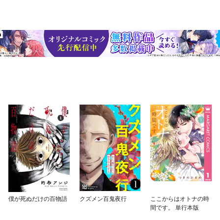
僕が死ぬだけの百物語
クズメン百鬼夜行
ここからはオトナの時
間です。 単行本版