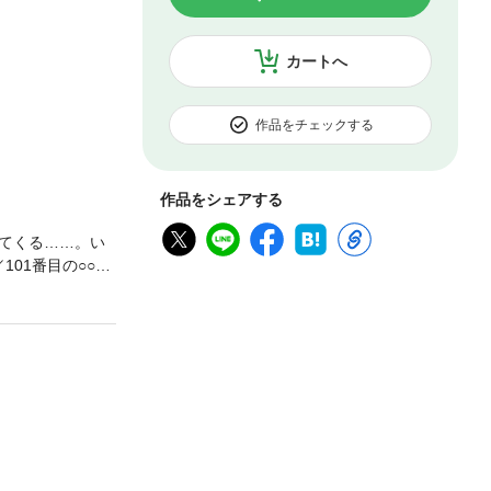
カートへ
作品をチェックする
作品をシェアする
てくる……。い
01番目の○○○