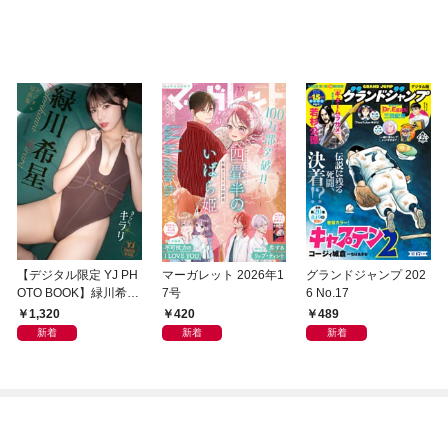
【デジタル限定 YJ PH
マーガレット 2026年1
グランドジャンプ 202
OTO BOOK】緑川希星
7号
6 No.17
写真集「きらら、キラ
1,320
420
489
リ」
新着
新着
新着