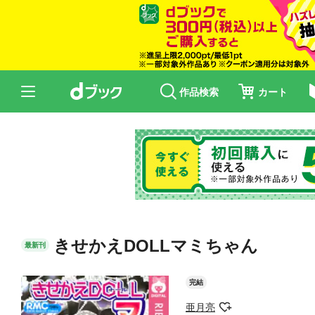
作品検索
カート
きせかえDOLLマミちゃん
最新刊
完結
亜月亮