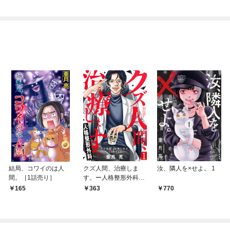
結局、コワイのは人
クズ人間、治療しま
汝、隣人を×せよ。 1
間。［1話売り］
す。ー人格整形外科ー
1巻
165
363
770