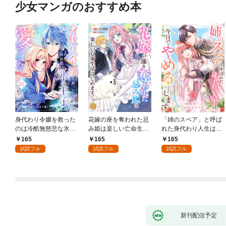
少女マンガのおすすめ本
身代わり令嬢を救った
花嫁の座を奪われた忌
「姉のスペア」と呼ば
のは冷酷無慈悲な氷の
み姫は楽しい亡命生活
れた身代わり人生は、
王子の愛でした１
はじめます！１
今日でやめることにし
165
165
165
ます～辺境で自由を満
試読フル
試読フル
試読フル
喫中なので、今さら真
の聖女と言われても知
りません！～１
新刊配信予定