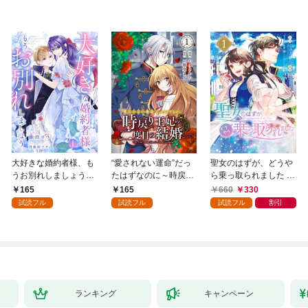
大好きな婚約者様、も
“愛されない運命”だっ
聖女のはずが、どうや
うお別れしましょう。
たはずなのに～時戻り
ら乗っ取られました 1
１
王妃の二度目の結婚～
巻
165
165
660
330
１
試読フル
試読フル
試読フル
割引
ランキング
キャンペーン