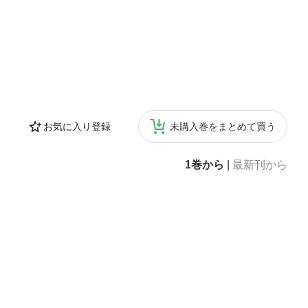
お気に入り登録
未購入巻をまとめて買う
1巻から
|
最新刊から