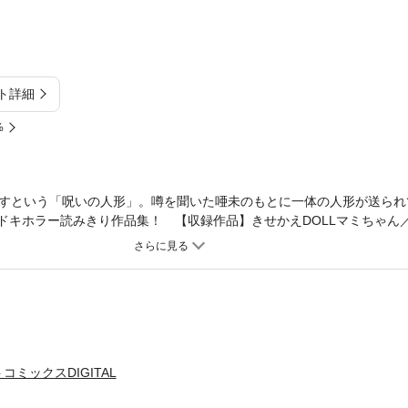
ト詳細
%
すという「呪いの人形」。噂を聞いた唖未のもとに一体の人形が送られ
ドキホラー読みきり作品集！ 【収録作品】きせかえDOLLマミちゃん／1
ド／きせかえDOLLマミちゃん if～もしも呪いが成功したら～
ミックスDIGITAL