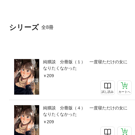
シリーズ
全8冊
純猥談 分冊版（１） 一度寝ただけの女に
なりたくなかった
209
試し読み
カートへ
純猥談 分冊版（４） 一度寝ただけの女に
なりたくなかった
209