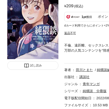
209
(税込)
ポイン
1
pt
獲得
dカード利用でさらにポイント+2
返品不可
不倫、遠距離、セックスレス。
万部の人気コンテンツを“情
っこう好きだ。」に加え、「
った。木綿のハンカチーフで
試し読み
著者
田川とまた
純猥談
出版社
講談社
ジャンル
青年マンガ
シリーズ
純猥談 分冊版
電子版配信開始日
2022/08
ファイルサイズ
10.53 MB