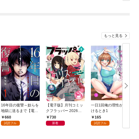
～最強クラフトスキル
で始める、楽々領地開
拓スローライフ～
（１）
もっと見る
16年目の復讐～奴らを
【電子版】月刊コミッ
一日1回俺の理性が負
地獄に送るまで【電子
クフラッパー 2026年9
けるとき1
か
単行本版】１
月号
660
730
165
試読フル
新着
試読フル