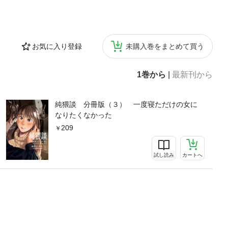
お気に入り登録
未購入巻をまとめて買う
1巻から
|
最新刊から
純猥談 分冊版（３） 一度寝ただけの女に
なりたくなかった
209
試し読み
カートへ