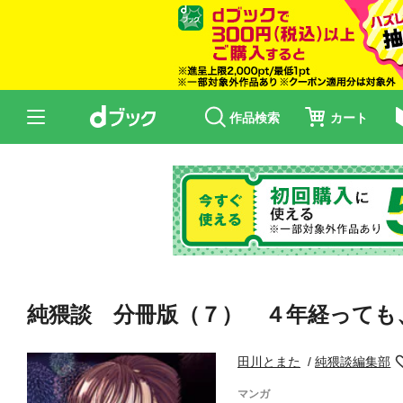
作品検索
カート
純猥談 分冊版（７） ４年経っても
田川とまた
純猥談編集部
マンガ