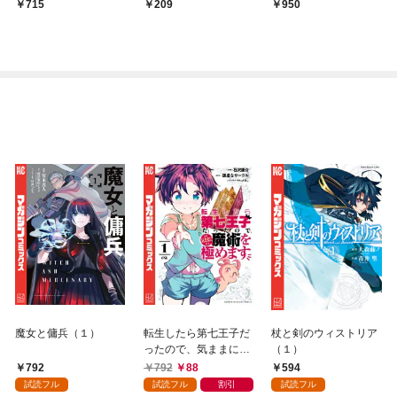
なりたくなかった
715
209
950
魔女と傭兵（１）
転生したら第七王子だ
杖と剣のウィストリア
ったので、気ままに魔
（１）
術を極めます（１）
792
792
88
594
試読フル
試読フル
割引
試読フル