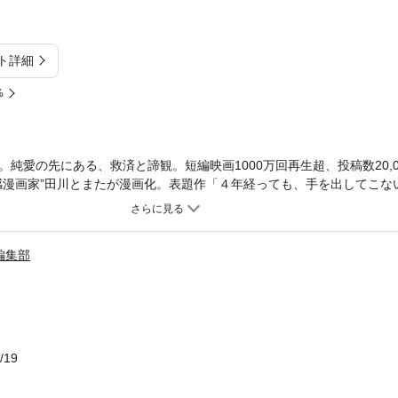
ト詳細
%
純愛の先にある、救済と諦観。短編映画1000万回再生超、投稿数20,0
感漫画家”田川とまたが漫画化。表題作「４年経っても、手を出してこな
出会って10年目、夫の不倫に気付いてしまった。」「タバコの匂いが
泣く彼が好きだった。」「私もただの女の子なんだ。」の4篇を収録。
編集部
/19