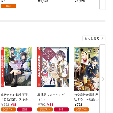
た
0
1,320
1,320
無料
もっと見る
追放された転生王子、
異世界ウォーキング
独身貴族は異世界を謳
『自動製作』スキルで
（１）
歌する ～結婚しない
領地を爆速で開拓し最
男の優雅なおひとりさ
792
88
792
88
792
強の村を作ってしまう
まライフ～（１）
試読フル
割引
試読フル
割引
試読フル