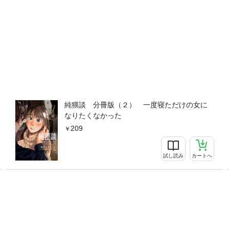
純猥談 分冊版（２） 一度寝ただけの女に
なりたくなかった
209
試し読み
カートへ