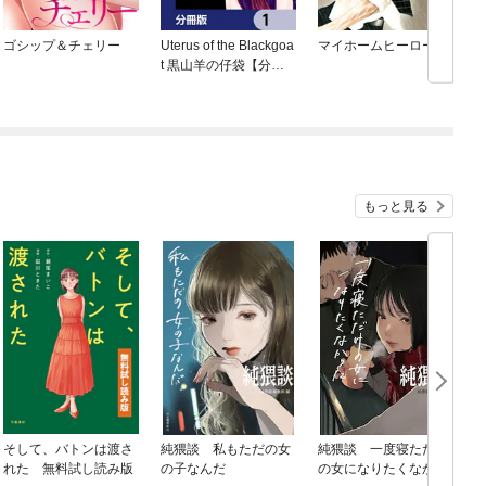
ゴシップ＆チェリー
Uterus of the Blackgoa
マイホームヒーロー
t 黒山羊の仔袋【分冊
版】
もっと見る
そして、バトンは渡さ
純猥談 私もただの女
純猥談 一度寝ただけ
れた 無料試し読み版
の子なんだ
の女になりたくなかっ