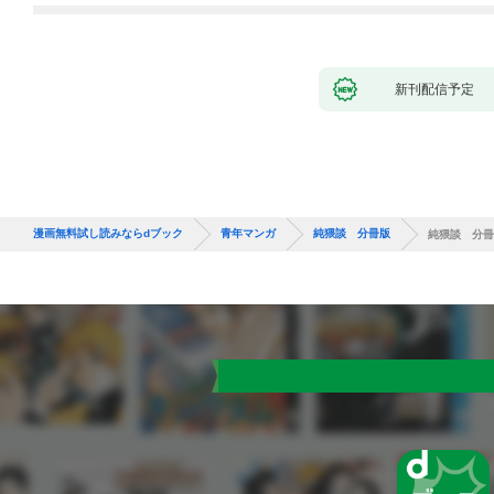
新刊配信予定
漫画無料試し読みならdブック
青年マンガ
純猥談 分冊版
純猥談 分冊