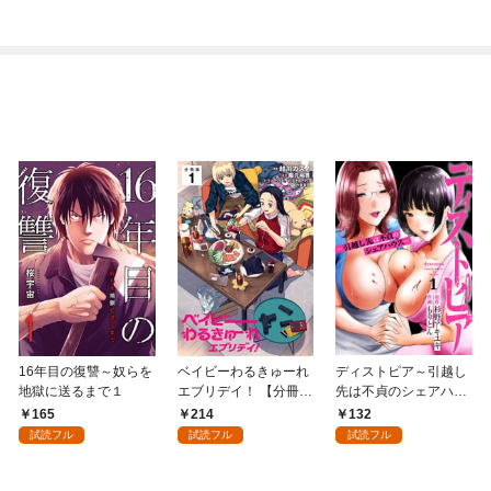
16年目の復讐～奴らを
ベイビーわるきゅーれ
ディストピア～引越し
地獄に送るまで１
エブリデイ！ 【分冊
先は不貞のシェアハウ
版】 1
ス～１
165
214
132
試読フル
試読フル
試読フル