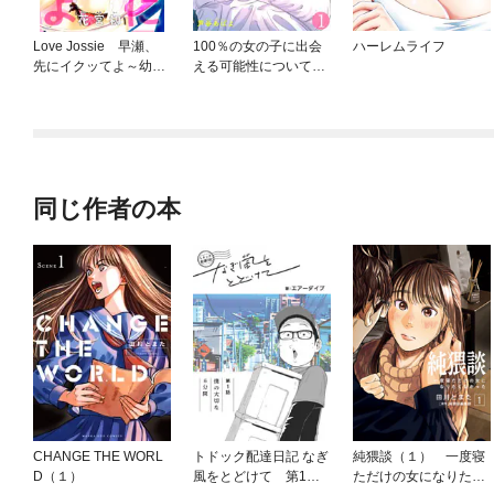
Love Jossie 早瀬、
100％の女の子に出会
ハーレムライフ
先にイクッてよ～幼な
える可能性について。
じみとえっちな特訓～
【フルカラー】
同じ作者の本
CHANGE THE WORL
トドック配達日記 なぎ
純猥談（１） 一度寝
D（１）
風をとどけて 第1
ただけの女になりたく