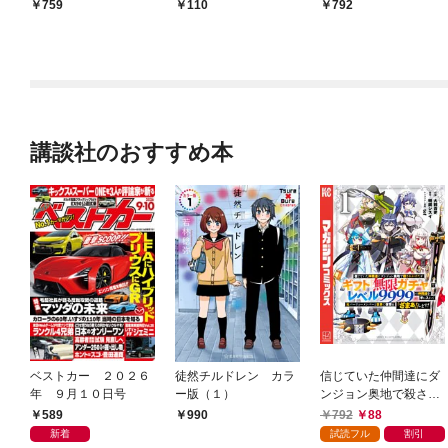
話 僕の大切な6分間
なかった
759
110
792
講談社のおすすめ本
ベストカー ２０２６
徒然チルドレン カラ
信じていた仲間達にダ
年 ９月１０日号
ー版（１）
ンジョン奥地で殺され
かけたがギフト『無限
589
792
88
990
ガチャ』でレベル９９
新着
試読フル
割引