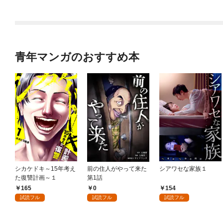
９９の仲間達を手に入
れて元パーティーメン
バーと世界に復讐＆
『ざまぁ！』します！
（１）
青年マンガのおすすめ本
シカケドキ～15年考え
前の住人がやって来た
シアワセな家族１
た復讐計画～１
第1話
165
0
154
試読フル
試読フル
試読フル