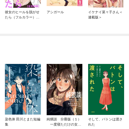
彼女のヒールを脱がせ
アシガール
イケナイ菜々子さん＜
たら（フルカラー）
連載版＞
【全年齢版】
染色体 田川とまた短編
純猥談 分冊版（１）
そして、バトンは渡さ
集
一度寝ただけの女に
れた