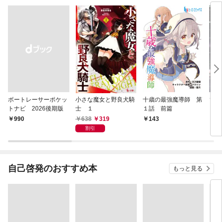
ボートレーサーポケッ
小さな魔女と野良犬騎
十歳の最強魔導師 第
ひと
トナビ 2026後期版
士 １
１話 前篇
ズ 
638
319
￥990
143
1
割引
自己啓発のおすすめ本
もっと見る