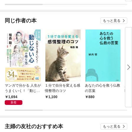
ラスボス王子様に執着
今世
されています
りが
てく
OMI
同じ作者の本
もっと見る
マンガで分かる 人生が
１分で自分を変える感
あなたの心を救う仏教
人生
うまくいく！「動じな
情整理のコツ
の言葉
断力
い心」の作り方
1,694
1,100
880
1,
新着
主婦の友社のおすすめ本
もっと見る