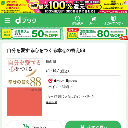
作品検索
カート
はじめての方へ
自分を愛する心をつくる幸せの答え88
植西聰
1,047
(税込)
9
pt
獲得
ポイント詳細
dカード利用でさらにポイント+2%
返品不可
カートへ
今すぐ買う