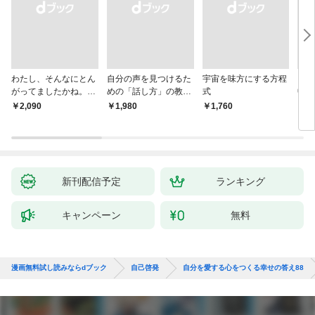
わたし、そんなにとん
自分の声を見つけるた
宇宙を味方にする方程
「考
がってましたかね。
めの「話し方」の教
式
中で
獅子座、Ａ型、丙午は
室 Ｏｒａｃｙ（オラ
却！
￥2,090
￥1,980
￥1,760
￥1,
めぐる
シー）
術大
新刊配信予定
ランキング
キャンペーン
無料
漫画無料試し読みならdブック
自己啓発
自分を愛する心をつくる幸せの答え88