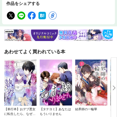
作品をシェアする
あわせてよく買われている本
【単行本】おデブ悪女
【タテヨミ】あなたは
結界師の一輪華
バッ
に転生したら、なぜか
もういりません
ロイ