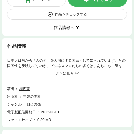
作品をチェックする
作品情報へ
作品情報
日本人は昔から「人の和」を大切にする国民として知られています。その
国民性を反映してなのか、ビジネスマンたちの多くは、あちこちに気をつ
かい、他人に嫌われないこと、自分の立場を悪くしないことに必死になっ
ています。しかし、人間関係のストレスにさらされる中で「もっと自分ら
しく生きたい」という気持ちを持つ人は増えています。本書は心理カウン
セラーであり、「折れない心をつくるたった１つの習慣」の著者が、自分
著者
植西聰
を愛しながら自分らしい人生を行きたいと願う人のために書いたもので
出版社
主婦の友社
す。
ジャンル
自己啓発
電子版配信開始日
2012/06/01
ファイルサイズ
0.39 MB