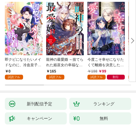
即クビになりたいメイ
龍神の最愛婚 ～捨てら
今度こそ幸せになりた
鬼条
ドなのに、冷血皇子に
れた姫巫女の幸福な嫁
くて離婚を決意したと
見初
執着されています第1
入り～: 1
ころ、無表情な旦那様
～１
0
165
198
99
1
話
が「愛してる」と言っ
試読フル
試読フル
試読フル
割引
試
てきました。1
新刊配信予定
ランキング
キャンペーン
無料