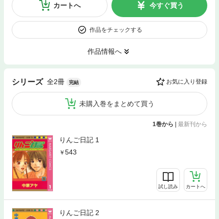
カートへ
今すぐ買う
作品をチェックする
作品情報へ
全2冊
シリーズ
お気に入り登録
完結
未購入巻をまとめて買う
1巻から
|
最新刊から
りんご日記 1
543
試し読み
カートへ
りんご日記 2