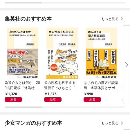
集英社のおすすめ本
もっと見る
為替介入とは何か 20
犬の性格を科学する
はじめての漢方相談薬
大江
0兆円規模「外為特
遺伝子でひもとく「最
局 水草体質とサボテ
学と
会」が生まれた謎
良の友」の進化
ン体質
から
1,320
1,375
990
1,
新着
新着
新着
少女マンガのおすすめ本
もっと見る