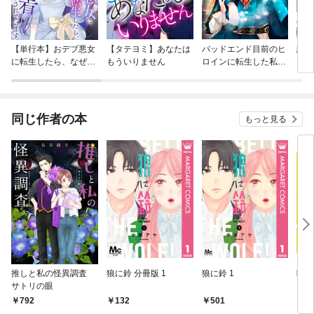
【単行本】おデブ悪女
【タテヨミ】あなたは
バッドエンド目前のヒ
結界
に転生したら、なぜか
もういりません
ロインに転生した私、
ラスボス王子様に執着
今世では恋愛するつも
されています
りがチートな兄が離し
てくれません！？@C
OMIC
同じ作者の本
もっと見る
推しと私の怪異調査
狼に鈴 分冊版 1
狼に鈴 1
映画
サトリの眼
なな
792
132
501
7