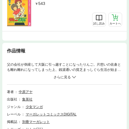
543
試し読み
カートへ
作品情報
父の会社が倒産して大阪に引っ越すことになったりんご。片想いの佐倉と
も離れ離れになってしまった上、銭湯通いの貧乏まっしぐら生活が始まっ
たのだが…!? 純情ラブ・グラフィティ。
著者
中原アヤ
出版社
集英社
ジャンル
少女マンガ
レーベル
マーガレットコミックスDIGITAL
掲載誌
別冊マーガレット