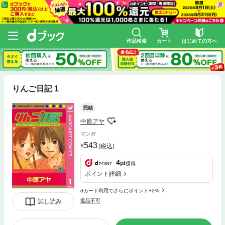
作品検索
カート
はじめての方へ
りんご日記 1
完結
中原アヤ
マンガ
543
(税込)
4
pt
獲得
ポイント詳細
dカード利用でさらにポイント+2%
試し読み
返品不可