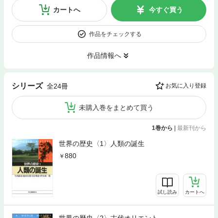
カートへ
今すぐ買う
作品をチェックする
作品情報へ
シリーズ
全24冊
お気に入り登録
未購入巻をまとめて買う
1巻から
|
最新刊から
世界の歴史〈1〉人類の誕生
880
試し読み
カートへ
世界の歴史〈2〉古代オリエント