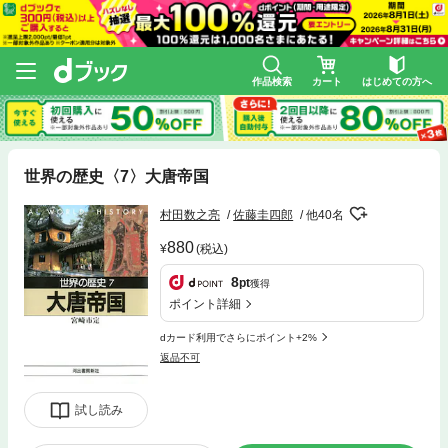
作品検索
カート
はじめての方へ
世界の歴史〈7〉大唐帝国
村田数之亮
佐藤圭四郎
他40名
880
(税込)
8
pt
獲得
ポイント詳細
dカード利用でさらにポイント+2%
返品不可
試し読み