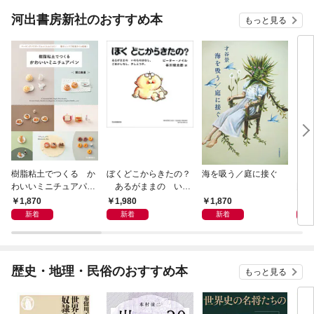
河出書房新社のおすすめ本
もっと見る
樹脂粘土でつくる か
ぼくどこからきたの？
海を吸う／庭に接ぐ
『オ
わいいミニチュアパ
あるがままの いの
門
ン ベーキングパウダ
ちのはなし。ごまかし
1,870
1,980
1,870
1,
ーでふっくらふくら
なし、さしえつき。
新着
新着
新着
む！ 電子レンジで乾
燥タイム短縮！
歴史・地理・民俗のおすすめ本
もっと見る