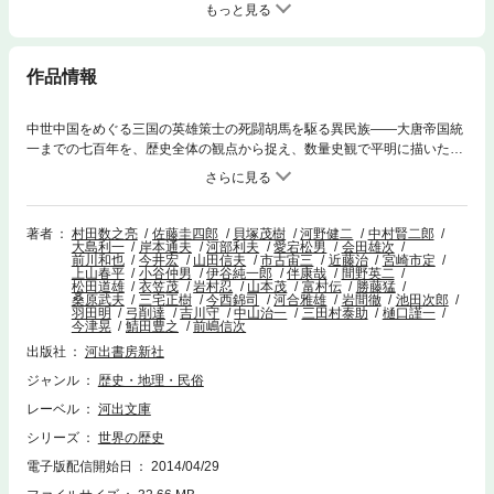
もっと見る
作品情報
中世中国をめぐる三国の英雄策士の死闘胡馬を駆る異民族――大唐帝国統
一までの七百年を、歴史全体の観点から捉え、数量史観で平明に描いた名
著。波瀾万丈の中国中世史をダイナミックに概観する。
著者
村田数之亮
佐藤圭四郎
貝塚茂樹
河野健二
中村賢二郎
大島利一
岸本通夫
河部利夫
愛宕松男
会田雄次
前川和也
今井宏
山田信夫
市古宙三
近藤治
宮崎市定
上山春平
小谷仲男
伊谷純一郎
伴康哉
間野英二
松田道雄
衣笠茂
岩村忍
山本茂
富村伝
勝藤猛
桑原武夫
三宅正樹
今西錦司
河合雅雄
岩間徹
池田次郎
羽田明
弓削達
吉川守
中山治一
三田村泰助
樋口謹一
今津晃
鯖田豊之
前嶋信次
出版社
河出書房新社
ジャンル
歴史・地理・民俗
レーベル
河出文庫
シリーズ
世界の歴史
電子版配信開始日
2014/04/29