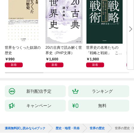
世界をつくった奴隷の
20の古典で読み解く世
世界史の名将たちの
日本
歴史
界史（PHP文庫）
「戦略と戦術」 この
痛い
社会で賢く生きる方法
990
1,600
1,980
9
は歴史が教えてくれる
新着
新着
新着
新刊配信予定
ランキング
キャンペーン
無料
漫画無料試し読みならdブック
歴史・地理・民俗
世界の歴史
世界の歴史〈