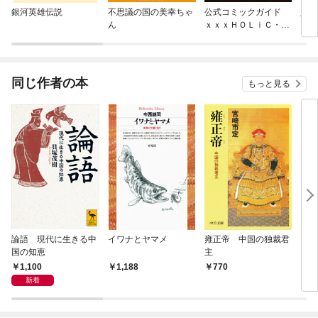
銀河英雄伝説
不思議の国の美幸ちゃ
公式コミックガイド
人は
ん
ｘｘｘＨＯＬｉＣ・
戻 夢渡縁起
同じ作者の本
もっと見る
論語 現代に生きる中
イワナとヤマメ
雍正帝 中国の独裁君
日本
国の知恵
主
1,100
1,188
770
2,
新着