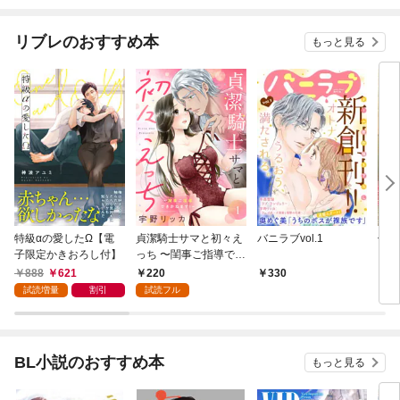
リブレのおすすめ本
もっと見る
特級αの愛したΩ【電
貞潔騎士サマと初々え
バニラブvol.1
偽者
子限定かきおろし付】
っち 〜閨事ご指導でき
どで
かねます！〜（1）
888
621
220
330
1
試読増量
割引
試読フル
BL小説のおすすめ本
もっと見る