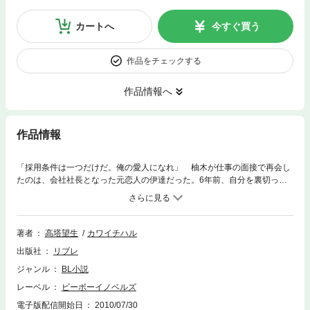
カートへ
今すぐ買う
作品をチェックする
作品情報へ
作品情報
「採用条件は一つだけだ。俺の愛人になれ」 柚木が仕事の面接で再会し
たのは、会社社長となった元恋人の伊達だった。6年前、自分を裏切った
罪を愛人となって償えというのだ。柚木はその想いを拒みきれず、夜毎濃
密になる情交に翻弄されていく。だが、告げられない真実と、甘く包み込
む伊達の優しさに、柚木の気持ちは揺らぎ始め──。大人の秘める情炎愛!!
（※本作品はイラスト入りです。電子書籍化して配信するにあたり一部
著者
高塔望生
カワイチハル
単行本と異なる仕様がございます）
出版社
リブレ
ジャンル
BL小説
レーベル
ビーボーイノベルズ
電子版配信開始日
2010/07/30