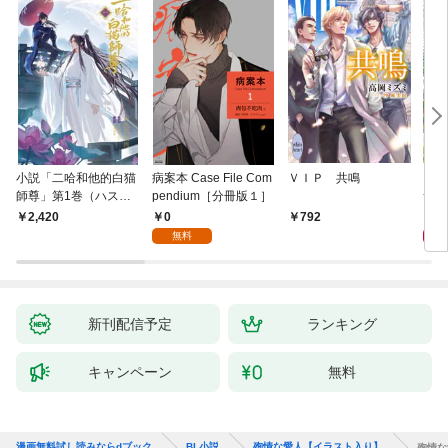
小説「二哈和他的白猫
病案本 Case File Com
ＶＩＰ 共鳴
アイ
師尊」第1巻（ハスキ
pendium［分冊版１］
つい
ーとかれのしろねこし
0
9
2,420
792
ずん）
無料
新刊配信予定
ランキング
キャンペーン
無料
漫画無料試し読みならdブック
BL小説
殉情な愛人【イラスト入り】
殉情な