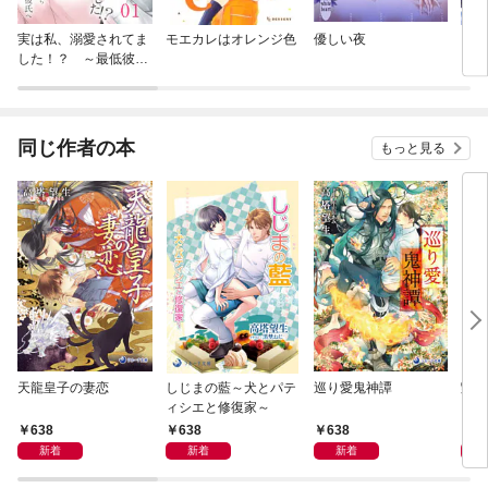
実は私、溺愛されてま
モエカレはオレンジ色
優しい夜
【単
した！？ ～最低彼氏
に転
から最強彼氏へ～
ラス
され
同じ作者の本
もっと見る
天龍皇子の妻恋
しじまの藍～犬とパテ
巡り愛鬼神譚
艶や
ィシエと修復家～
638
638
638
6
新着
新着
新着