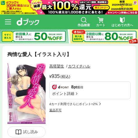
作品検索
カート
はじめての方へ
殉情な愛人【イラスト入り】
高塔望生
カワイチハル
935
(税込)
8
pt
獲得
ポイント詳細
dカード利用でさらにポイント+2%
返品不可
試し読み