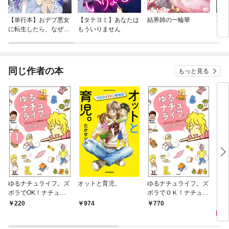
【単行本】おデブ悪女
【タテヨミ】あなたは
結界師の一輪華
バッ
に転生したら、なぜか
もういりません
ロイ
ラスボス王子様に執着
今世
されています
りが
てく
OMI
同じ作者の本
もっと見る
ゆるナチュライフ。ズ
オットと育児。
ゆるナチュライフ。ズ
ごぶ
ボラでOK！ナチュラ
ボラでＯＫ！ナチュラ
夫婦
ル健康生活のススメ
ル健康生活のススメ
ポ
9
220
974
770
（分冊版） 【第1
話】