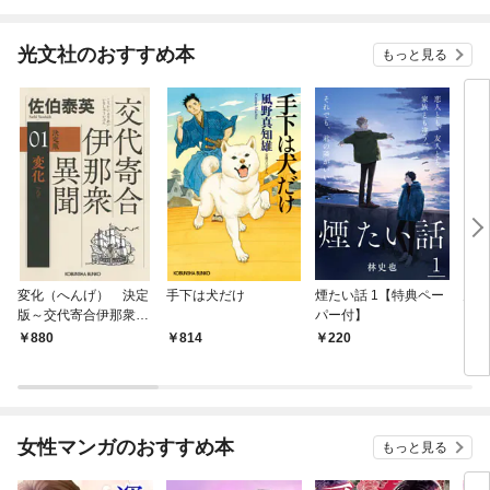
光文社のおすすめ本
もっと見る
変化（へんげ） 決定
手下は犬だけ
煙たい話 1【特典ペー
鬼役
版～交代寄合伊那衆異
パー付】
聞（1）～
880
814
220
7
女性マンガのおすすめ本
もっと見る