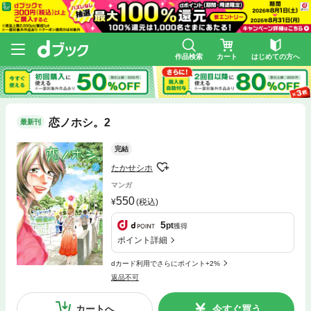
作品検索
カート
はじめての方へ
恋ノホシ。2
最新刊
完結
たかせシホ
マンガ
550
(税込)
5
pt
獲得
ポイント詳細
dカード利用でさらにポイント+2%
返品不可
カートへ
今すぐ買う