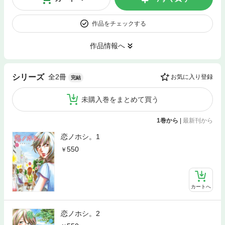
作品をチェックする
作品情報へ
全2冊
シリーズ
お気に入り登録
完結
未購入巻をまとめて買う
1巻から
|
最新刊から
恋ノホシ。1
550
カートへ
恋ノホシ。2