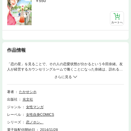
550
カートへ
作品情報
「恋の星」を見ることで、その人の恋愛状態が分かるという今田奈緒。友
人が経営するカウンセリングルームで働くことになった奈緒は、訪れる女
性たちの不安や悩み決断を目のあたりにしていくうちに、いつしか自立を
意識するようになる。夫の浮気、離婚の危機、自分たち夫婦の頭上にあ
る、あってはならない「恋の星」の意味とは!?
著者
たかせシホ
出版社
光文社
ジャンル
女性マンガ
レーベル
女性自身COMICS
シリーズ
恋ノホシ。
電子版配信開始日
2014/11/28