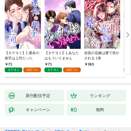
【タテヨミ】1.運命の
【タテヨミ】1.あなた
岩肌の花嫁は愛で溶か
愛し
相手は上司だった
はもういりません
される 1巻
い 
71
71
1
363
タテヨミ
試読フル
タテヨミ
試読フル
試
新刊配信予定
ランキング
キャンペーン
無料