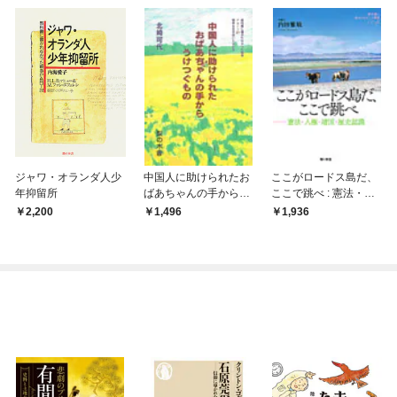
ジャワ・オランダ人少
中国人に助けられたお
ここがロードス島だ、
年抑留所
ばあちゃんの手からう
ここで跳べ : 憲法・人
けつぐもの
権・靖国・歴史認識
2,200
1,496
1,936