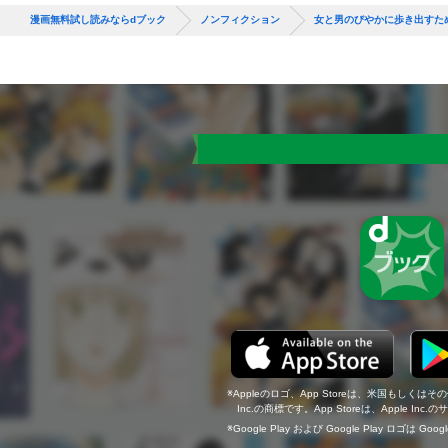
漫画無料試し読みならdブック
ノンフィクション
女と男のびやかに歩き出すた
Appleのロゴ、App Storeは、米国もしくはそ
Inc.の商標です。App Storeは、Apple In
Google Play および Google Play ロゴは Go