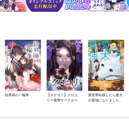
結界師の一輪華
【タテヨミ】クロユ
異世界転移したら愛犬
リ〜復讐サークル〜
が最強になりました ～
シルバーフェンリルと
俺が異世界暮らしを始
めたら～ THE COMIC