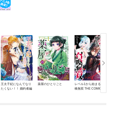
王太子妃になんてなり
薬屋のひとりごと
レベル1から始まる召
たくない！！ 婚約者編
喚無双 THE COMIC
ね