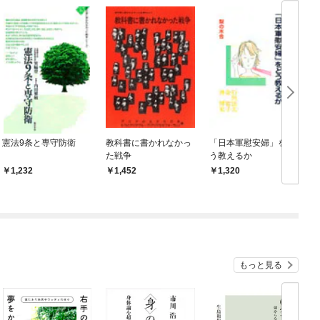
憲法9条と専守防衛
教科書に書かれなかっ
「日本軍慰安婦」をど
た戦争
う教えるか
1,232
1,452
1,320
もっと見る