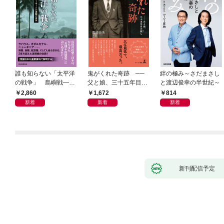
誰も知らない「太平洋
鬼がくれた奇跡 ──
絆の極み～さだまさし
の戦争」 島嶼戦――
父と娘、三十五年目の
と渡辺俊幸の半世紀～
マッカーサーとの激闘
赦し
2,860
1,672
814
の真実
新着
新着
新着
新刊配信予定