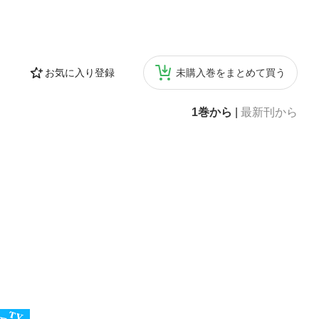
お気に入り登録
未購入巻をまとめて買う
1巻から
|
最新刊から