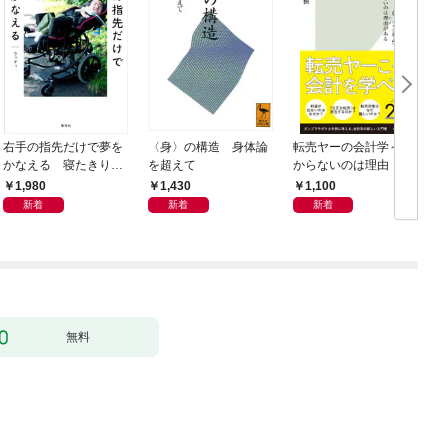
右手の指先だけで夢を
〈身〉の構造 身体論
転売ヤーの会計学～儲
かなえる 寝たきり系
を超えて
からないのは理由（わ
男子ウッディの日々
け）がある～
1,980
1,430
1,100
新着
新着
新着
無料