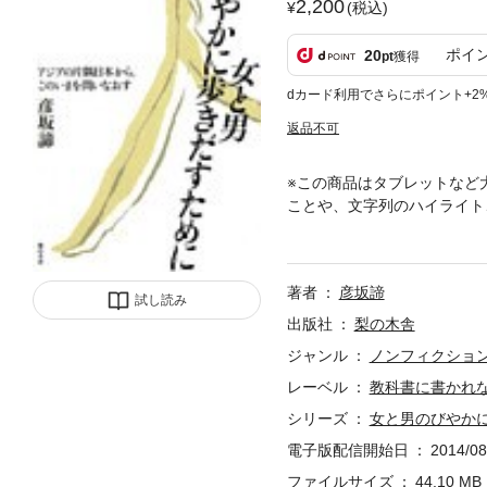
2,200
(税込)
ポイ
20
pt
獲得
dカード利用でさらにポイント+2
返品不可
※この商品はタブレットなど
ことや、文字列のハイライト
うにはっている日本の社会で
戦争につながる日常をわたし
著者
彦坂諦
試し読み
出版社
梨の木舎
ジャンル
ノンフィクショ
レーベル
教科書に書かれ
シリーズ
女と男のびやか
電子版配信開始日
2014/08
ファイルサイズ
44.10 MB