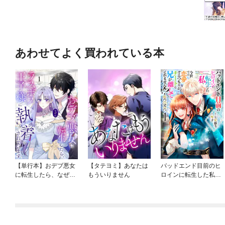
あわせてよく買われている本
【単行本】おデブ悪女
【タテヨミ】あなたは
バッドエンド目前のヒ
に転生したら、なぜか
もういりません
ロインに転生した私、
ラスボス王子様に執着
今世では恋愛するつも
されています
りがチートな兄が離し
てくれません！？@C
OMIC