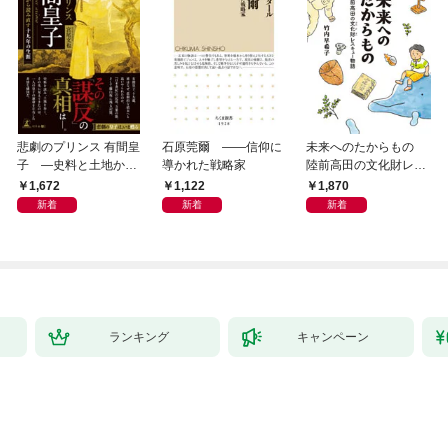
悲劇のプリンス 有間皇
石原莞爾 ――信仰に
未来へのたからもの
子 ―史料と土地から
導かれた戦略家
陸前高田の文化財レス
読み直す十九年の生涯
キュー物語
1,672
1,122
1,870
新着
新着
新着
ランキング
キャンペーン