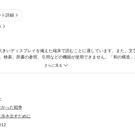
ント詳細
%
大きいディスプレイを備えた端末で読むことに適しています。また、文
、検索、辞書の参照、引用などの機能が使用できません。「和の構造」
は、女と男はのびやかに生きられない。天皇の存在はアイマイウヤムヤ
たちは生きている。
ン
なかった戦争
に歩き出すために
/12