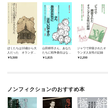
ぼくたちは10歳から大
山田耕筰さん、あなた
ジャワで抑留されたオ
人だった オランダ人
たちに戦争責任はない
ランダ人女性の記録
少年抑留と日本文化
のですか 新谷のり子
5,500
1,815
2,200
さんへのインタビュー
「なぜ反戦歌を歌うの
ですか」
ノンフィクションのおすすめ本