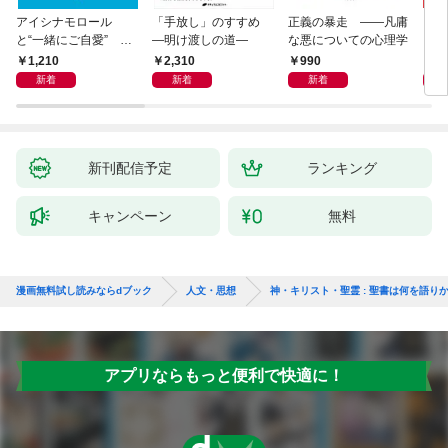
アイシナモロール
「手放し」のすすめ
正義の暴走 ――凡庸
リヴ
と“一緒にご自愛” ～
―明け渡しの道―
な悪についての心理学
イト
自分を好きになるため
1,210
2,310
990
2,
の56のコツ～
新着
新着
新着
新刊配信予定
ランキング
キャンペーン
無料
漫画無料試し読みならdブック
人文・思想
神・キリスト・聖霊 : 聖書は何を語り
アプリならもっと便利で快適に！