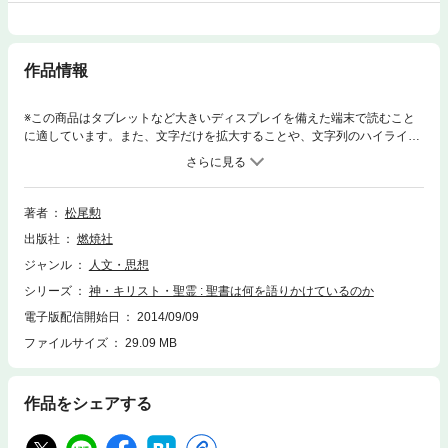
作品情報
※この商品はタブレットなど大きいディスプレイを備えた端末で読むこと
に適しています。また、文字だけを拡大することや、文字列のハイライ
ト、検索、辞書の参照、引用などの機能が使用できません。聖書の中に
は、天地宇宙の始まり、人類の創造、神の人間に対する命令、人間の神か
らの離反、神と人との葛藤、キリストの救い、などが記されています。い
ったい神は、聖書を通して人類に何を語りかけておられるのでしょうか。
著者
松尾勲
出版社
燃焼社
ジャンル
人文・思想
シリーズ
神・キリスト・聖霊 : 聖書は何を語りかけているのか
電子版配信開始日
2014/09/09
ファイルサイズ
29.09 MB
作品をシェアする