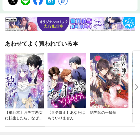
あわせてよく買われている本
【単行本】おデブ悪女
【タテヨミ】あなたは
結界師の一輪華
バッ
に転生したら、なぜか
もういりません
ロイ
ラスボス王子様に執着
今世
されています
りが
てく