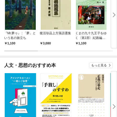
『Mr.夢ゥ』 : 「夢」と
復活珍品上方落語選集
くまの九十九王子をゆ
マジ
いう名の旅立ち
く〈第1部〉紀路編―
し 
京都から田辺まで
見聞
1,100
3,080
1,100
1,
人文・思想のおすすめ本
もっと見る