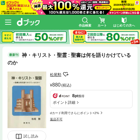
作品検索
カート
はじめての方へ
神・キリスト・聖霊 : 聖書は何を語りかけている
最新刊
のか
松尾勲
880
(税込)
8
pt
獲得
ポイント詳細
dカード利用でさらにポイント+2%
返品不可
試し読み