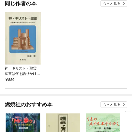
OMI
同じ作者の本
もっと見る
神・キリスト・聖霊 :
聖書は何を語りかけて
いるのか
880
燃焼社のおすすめ本
もっと見る