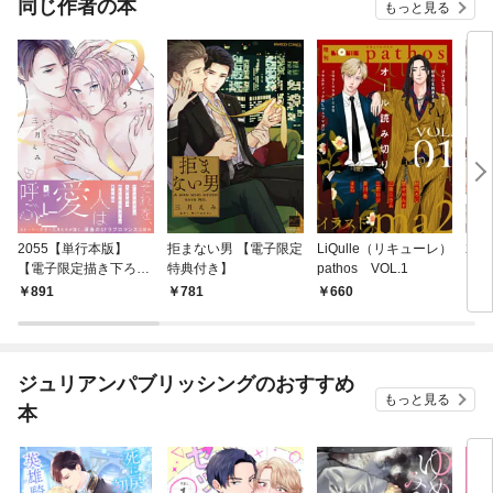
同じ作者の本
もっと見る
2055【単行本版】
拒まない男 【電子限定
LiQulle（リキューレ）
207
【電子限定描き下ろし
特典付き】
pathos VOL.1
漫画付き】
891
781
660
3
ジュリアンパブリッシングのおすすめ
もっと見る
本