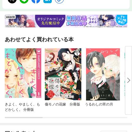
あわせてよく買われている本
きよく、やましく、も
傷モノの花嫁 分冊版
うるわしの宵の月
お姉
どかしく。 分冊版