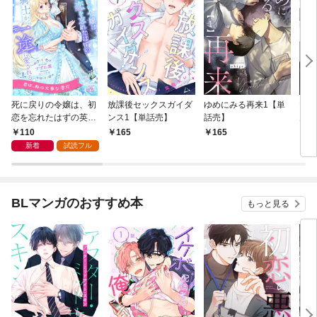
死に戻りの令嬢は、初
放課後セックスガイダ
ゆめにみる再来1【単
マジ
恋を忘れたはずの英雄
ンス1【単話売】
話売】
ん・
騎士から一途に愛され
話売
110
165
165
2
る【１】
新着
試読フル
BLマンガのおすすめ本
もっと見る