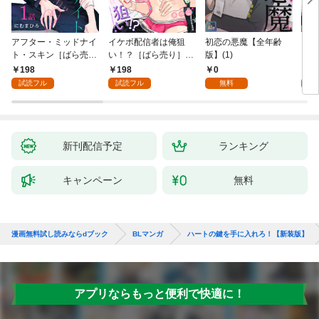
アフター・ミッドナイ
イケボ配信者は俺狙
初恋の悪魔【全年齢
ライ
ト・スキン［ばら売
い！？［ばら売り］
版】(1)
【全
り］ 第1話
第1話
198
198
0
0
試読フル
試読フル
無料
新刊配信予定
ランキング
キャンペーン
無料
漫画無料試し読みならdブック
BLマンガ
ハートの鍵を手に入れろ！【新装版】
アプリならもっと便利で快適に！