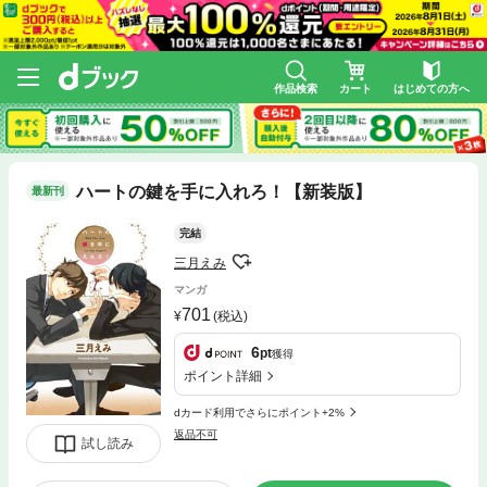
作品検索
カート
はじめての方へ
ハートの鍵を手に入れろ！【新装版】
最新刊
完結
三月えみ
マンガ
701
(税込)
6
pt
獲得
ポイント詳細
dカード利用でさらにポイント+2%
返品不可
試し読み