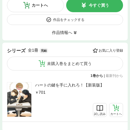
カートへ
今すぐ買う
作品をチェックする
作品情報へ
全1冊
シリーズ
お気に入り登録
完結
未購入巻をまとめて買う
1巻から
|
最新刊から
ハートの鍵を手に入れろ！【新装版】
701
試し読み
カートへ