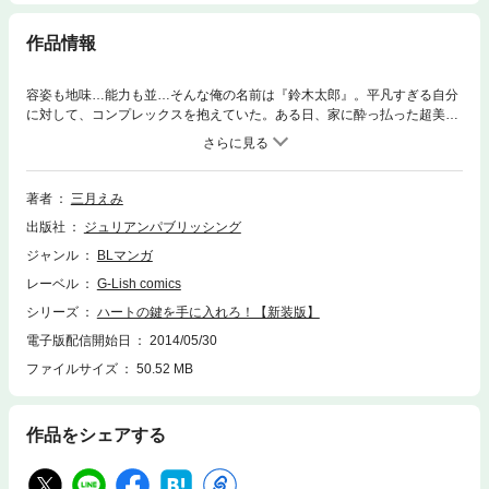
作品情報
容姿も地味…能力も並…そんな俺の名前は『鈴木太郎』。平凡すぎる自分
に対して、コンプレックスを抱えていた。ある日、家に酔っ払った超美形
男が現れた！！そいつは俺の姿を見た途端、泣きながら「元恋人にそっく
りだ」とキスを仕掛けてきて…！？後日――新しい職場に現れたのは、あ
の時の美形男！彼の名前は、志賀凌太。志賀との出会いは、俺の転機にな
るのか！？
著者
三月えみ
出版社
ジュリアンパブリッシング
ジャンル
BLマンガ
レーベル
G-Lish comics
シリーズ
ハートの鍵を手に入れろ！【新装版】
電子版配信開始日
2014/05/30
ファイルサイズ
50.52 MB
作品をシェアする