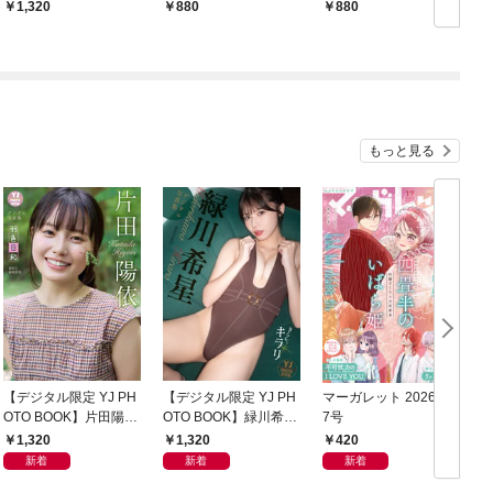
けるキッス
1,320
880
880
もっと見る
【デジタル限定 YJ PH
【デジタル限定 YJ PH
マーガレット 2026年1
グ
OTO BOOK】片田陽依
OTO BOOK】緑川希星
7号
6
写真集「羽色日和」
写真集「きらら、キラ
1,320
1,320
420
リ」
新着
新着
新着