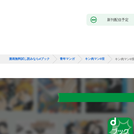
新刊配信予定
漫画無料試し読みならdブック
青年マンガ
キン肉マンII世
キン肉マンII世