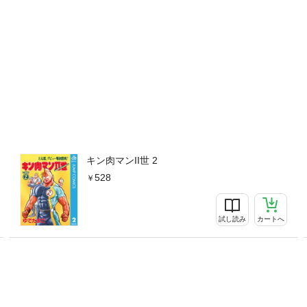
キン肉マンII世 2
528
試し読み
カートへ