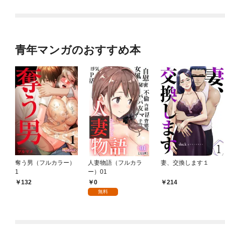
青年マンガのおすすめ本
奪う男（フルカラー）
人妻物語（フルカラ
妻、交換します１
1
ー）01
0
132
214
無料