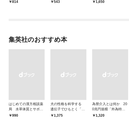
たちクララプロダクシ
814
543
1,650
ョン」
集英社のおすすめ本
はじめての漢方相談薬
犬の性格を科学する
為替介入とは何か 20
局 水草体質とサボテ
遺伝子でひもとく「最
0兆円規模「外為特
ン体質
良の友」の進化
会」が生まれた謎
￥990
￥1,375
￥1,320