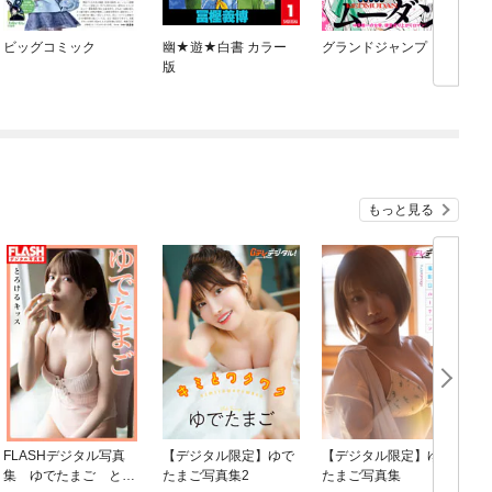
ビッグコミック
幽★遊★白書 カラー
グランドジャンプ
版
もっと見る
FLASHデジタル写真
【デジタル限定】ゆで
【デジタル限定】ゆで
G
集 ゆでたまご とろ
たまご写真集2
たまご写真集