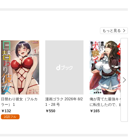
もっと見る
日替わり彼女（フルカ
漫画ゴラク 2026年 8/2
俺が育てた最強キャラ
ラー） 1
1・28 号
に転生したので、歯向
かうヤツはすべてぶん
132
￥550
165
￥
殴って生きる事にしま
試読フル
した。１