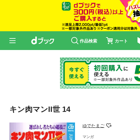
作品検索
カート
キン肉マンII世 14
ゆでたまご
マンガ