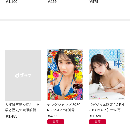
な最胸グラエンサー」
璧超人始祖編
1,100
459
575
大江健三郎を読む 文
ヤングジャンプ 2026
【デジタル限定 YJ PH
学と歴史の複眼的視点
No.36＆37合併号
OTO BOOK】十味写真
から
集「続・『ぽみ』！？
400
1,320
￥1,485
どこでもトレイン・ベ
新着
新着
トナム篇」