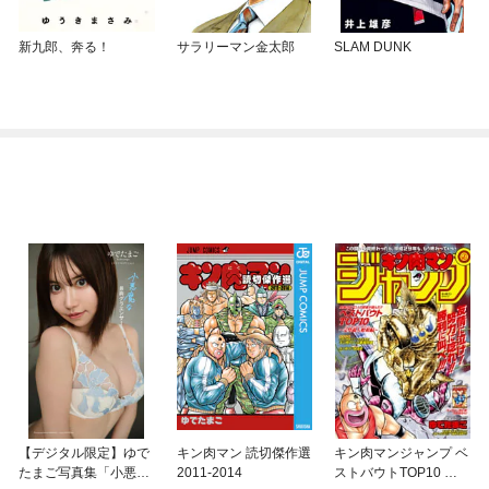
新九郎、奔る！
サラリーマン金太郎
SLAM DUNK
【デジタル限定】ゆで
キン肉マン 読切傑作選
キン肉マンジャンプ ベ
たまご写真集「小悪魔
2011-2014
ストバウトTOP10 完