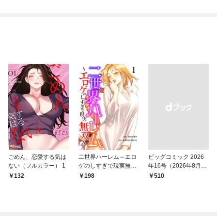
ごめん、恋愛する気は
二世界ハーレム～エロ
ビッグコミック 2026
ない（フルカラー） 1
ゲのしすぎで現実無双
年16号（2026年8月7
～１
日発売）
132
198
￥510