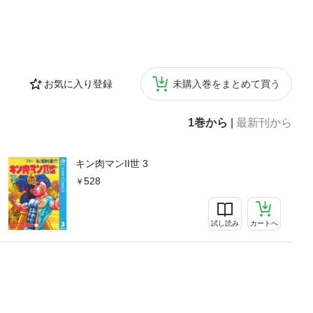
お気に入り登録
未購入巻をまとめて買う
1巻から
|
最新刊から
キン肉マンII世 3
528
試し読み
カートへ