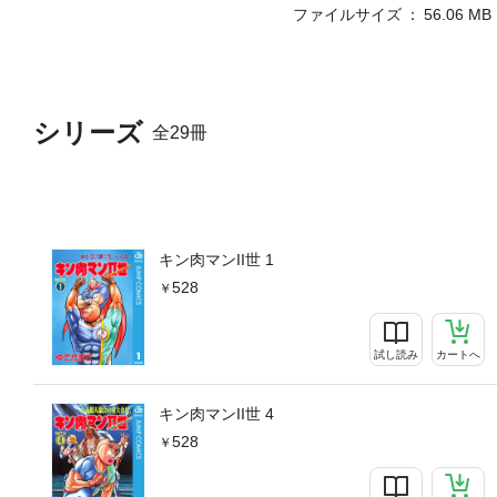
ファイルサイズ
56.06 MB
シリーズ
全29冊
キン肉マンII世 1
528
試し読み
カートへ
キン肉マンII世 4
528