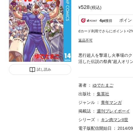
528
(税込)
ポイン
4
pt
獲得
dカード利用でさらにポイント+2
返品不可
悪行超人を撃退し火事場のク
活した伝説の祭典”超人オリ
ンたちと共に本戦に挑む!
試し読み
著者
ゆでたまご
出版社
集英社
ジャンル
青年マンガ
掲載誌
週刊プレイボーイ
シリーズ
キン肉マンII世
電子版配信開始日
2014/09