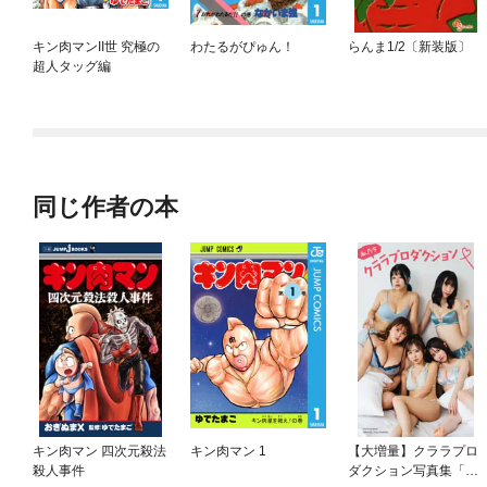
キン肉マンII世 究極の
わたるがぴゅん！
らんま1/2〔新装版〕
超人タッグ編
同じ作者の本
キン肉マン 四次元殺法
キン肉マン 1
【大増量】クララプロ
殺人事件
ダクション写真集「私