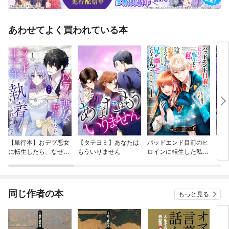
あわせてよく買われている本
【単行本】おデブ悪女
【タテヨミ】あなたは
バッドエンド目前のヒ
【タ
に転生したら、なぜか
もういりません
ロインに転生した私、
リ〜
ラスボス王子様に執着
今世では恋愛するつも
されています
りがチートな兄が離し
てくれません！？@C
OMIC
同じ作者の本
もっと見る