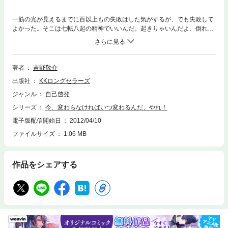
一筋の光が見えるまでに百以上もの失敗はした気がするが、でも失敗して
よかった。そこは七転八起の精神でいいんだ。起きりゃいんだよ、倒れた
って。失敗してまた立ち上がって、失敗してまた立ち上がって、最後的に
成功すれば、それは失敗じゃなかったわけだから。だからこそ、失敗を怖
がっていてはいけない。失敗を怖がると、動くことすらできなくなる。ど
んどん失敗していいんだよ。 「懺悔の章」「観察の章」「憧れの章」「行
著者
吉野敬介
動の章」「挑戦の章」「継続の章」「変化の章」の7章構成。
出版社
KKロングセラーズ
ジャンル
自己啓発
シリーズ
今、変わらなければいつ変わるんだ、やれ！
電子版配信開始日
2012/04/10
ファイルサイズ
1.06 MB
作品をシェアする