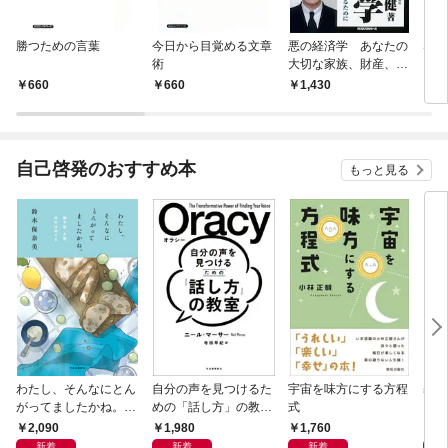
勝つための言葉
今日から目覚める文章
悪の経済学 あなたの
SE
術
大切な家族、財産、命
を守るために
660
660
1,430
9
自己啓発のおすすめ本
もっと見る
わたし、そんなにとん
自分の声を見つけるた
宇宙を味方にする方程
基地
がってましたかね。
めの「話し方」の教
式
るた
獅子座、Ａ型、丙午は
室 Ｏｒａｃｙ（オラ
2,090
1,980
1,760
2,
めぐる
シー）
新着
新着
新着