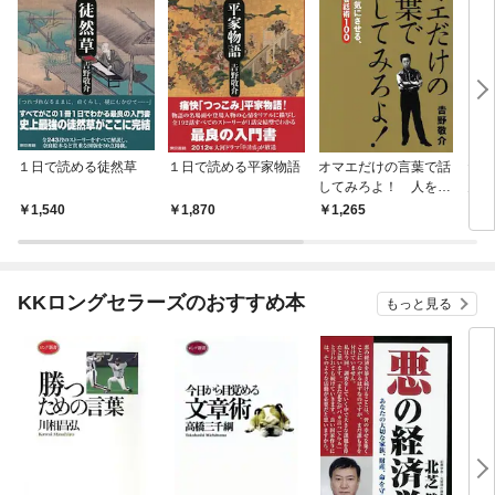
１日で読める徒然草
１日で読める平家物語
オマエだけの言葉で話
だか
してみろよ！ 人をそ
んだ
の気にさせる、吉野流
版 
1,540
1,870
1,265
8
会話術１００
校教
爆言
KKロングセラーズのおすすめ本
もっと見る