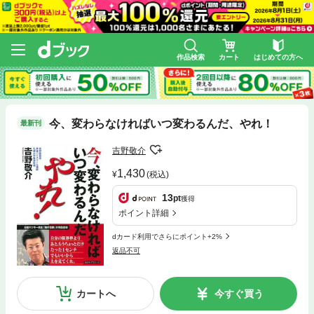
作品検索
カート
はじめての方へ
今、変わらなければいつ変わるんだ、やれ！
最新刊
吉野敬介
1,430
(税込)
13
pt
獲得
ポイント詳細
dカード利用でさらにポイント+2%
返品不可
カートへ
今すぐ買う