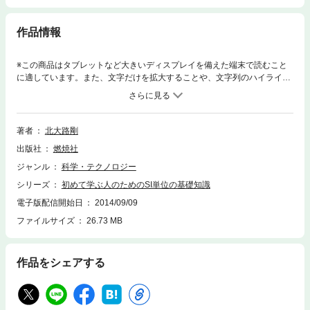
作品情報
※この商品はタブレットなど大きいディスプレイを備えた端末で読むこと
に適しています。また、文字だけを拡大することや、文字列のハイライ
ト、検索、辞書の参照、引用などの機能が使用できません。計量法が改正
され『SI単位（国際単位）』の意義が決定した。しかし、急に「パスカ
ル」や「ニュートン」といわれても理解できないことが多い。そこで国際
化の時代にそなえて、SI単位とは何か、そしてその導入の意義、これまで
著者
北大路剛
の単位（重力単位）との比較、などをまじえ、分かりやすく初心者にも理
出版社
燃焼社
解できるように解説したものである。
ジャンル
科学・テクノロジー
シリーズ
初めて学ぶ人のためのSI単位の基礎知識
電子版配信開始日
2014/09/09
ファイルサイズ
26.73 MB
作品をシェアする