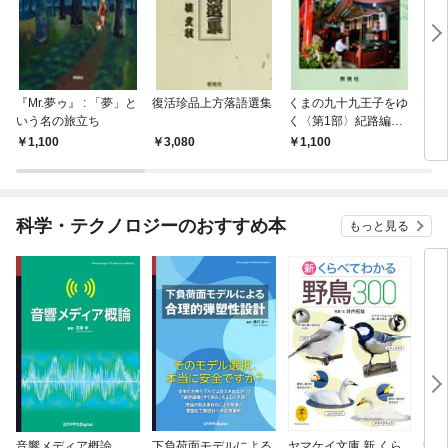
『Mr.夢ゥ』 : 「夢」と
復活珍品上方落語選集
くまの九十九王子をゆ
マジ
いう名の旅立ち
く〈第1部〉紀路編―
し 
京都から田辺まで
見聞
1,100
3,080
1,100
1,
科学・テクノロジーのおすすめ本
もっと見る
音響メディア概論
下負荷面モデルによる
ヤマケイ文庫 新 くら
科学