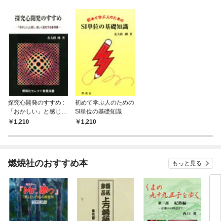
探究心開発のすすめ :
初めて学ぶ人のための
「おかしい」と感じ、
SI単位の基礎知識
楽しく追究する事例集
1,210
1,210
燃焼社のおすすめ本
もっと見る