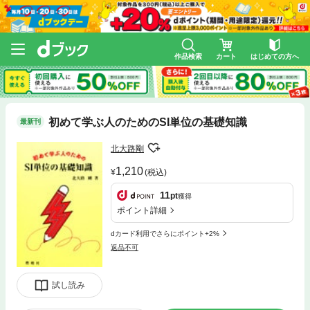
作品検索
カート
はじめての方へ
初めて学ぶ人のためのSI単位の基礎知識
最新刊
北大路剛
1,210
(税込)
11
pt
獲得
ポイント詳細
dカード利用でさらにポイント+2%
返品不可
試し読み