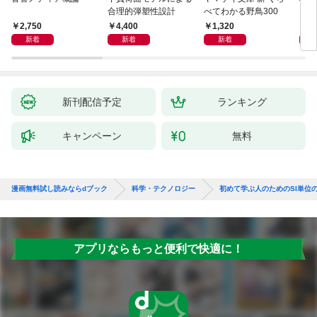
合理的弾塑性設計
べてわかる野鳥300
〈多
―遺
2,750
4,400
1,320
3,
新着
新着
新着
新刊配信予定
ランキング
キャンペーン
無料
漫画無料試し読みならdブック
科学・テクノロジー
初めて学ぶ人のためのSI単位
アプリならもっと便利で快適に！