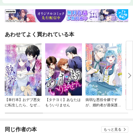
あわせてよく買われている本
【単行本】おデブ悪女
【タテヨミ】あなたは
病弱な悪役令嬢です
公爵
に転生したら、なぜか
もういりません
が、婚約者が過保護す
当た
ラスボス王子様に執着
ぎて逃げ出したい(私
されています
たち犬猿の仲でしたよ
ね！？)
同じ作者の本
もっと見る