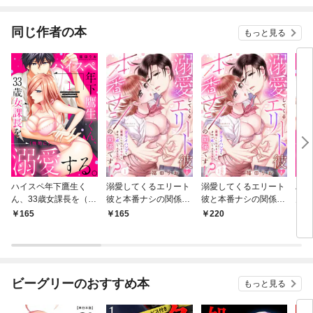
同じ作者の本
もっと見る
ハイスペ年下鷹生く
溺愛してくるエリート
溺愛してくるエリート
ハイ
ん、33歳女課長を（性
彼と本番ナシの関係で
彼と本番ナシの関係で
ん、
的に）溺愛する。 act.
す！？ ドライハンプで
す！？ ドライハンプで
的に
165
165
220
4
1
布越しに伝わる情熱に
布越しに伝わる情熱に
冊版
身体が疼いて止まらな
身体が疼いて止まらな
い act.1
い【合冊版】1
ビーグリーのおすすめ本
もっと見る