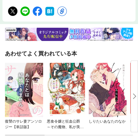
あわせてよく買われている本
復讐のサレ妻アンソロ
悪食令嬢と狂血公爵
しりたいあなたのなか
時々
ジー【単話版】
～その魔物、私が美味
でデ
しくいただきます！～
さん