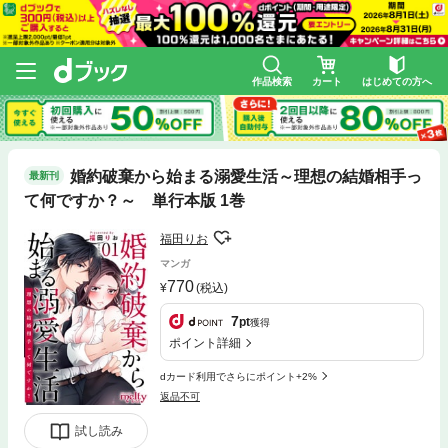
作品検索
カート
はじめての方へ
婚約破棄から始まる溺愛生活～理想の結婚相手っ
最新刊
て何ですか？～ 単行本版 1巻
福田りお
マンガ
770
(税込)
7
pt
獲得
ポイント詳細
dカード利用でさらにポイント+2%
返品不可
試し読み