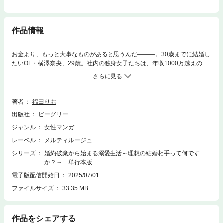
作品情報
お金より、もっと大事なものがあると思うんだ―――。30歳までに結婚し
たいOL・横澤奈央、29歳。社内の独身女子たちは、年収1000万越えの花
形部署のエースたちを狙っているが、ぶりっ子の神祭ゆゆ花に全員群がっ
てしまった!! そんな中、奈央は、夫の年収が低くても、共働きで家事育
児を分担できる「低姿勢・低依存・低リスク」の“3低夫”とおだやかな家庭
を築くことが幸せなのではと考えるように。心優しい内勤事務の田中さん
著者
福田りお
と付き合い始め、地味でも心のこもったデートを続けた。しかし、結婚間
出版社
ビーグリー
近、彼から「別れたいです」とメッセージが…!! ほかの女の人を好きに
なったと言うその浮気相手は、まさかのみんなが狙うゆゆ花で……!?
ジャンル
女性マンガ
レーベル
メルティルージュ
シリーズ
婚約破棄から始まる溺愛生活～理想の結婚相手って何です
か？～ 単行本版
電子版配信開始日
2025/07/01
ファイルサイズ
33.35 MB
作品をシェアする