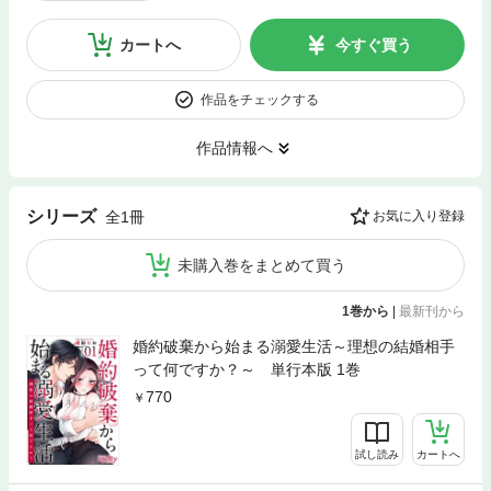
カートへ
今すぐ買う
作品をチェックする
作品情報へ
シリーズ
全1冊
お気に入り登録
未購入巻をまとめて買う
1巻から
|
最新刊から
婚約破棄から始まる溺愛生活～理想の結婚相手
って何ですか？～ 単行本版 1巻
770
試し読み
カートへ