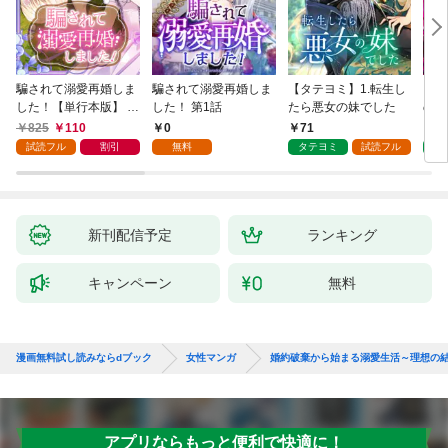
騙されて溺愛再婚しま
騙されて溺愛再婚しま
【タテヨミ】1.転生し
【タ
した！【単行本版】 1
した！ 第1話
たら悪女の妹でした
の私
巻
825
110
0
71
7
試読フル
割引
無料
タテヨミ
試読フル
タ
新刊配信予定
ランキング
キャンペーン
無料
漫画無料試し読みならdブック
女性マンガ
婚約破棄から始まる溺愛生活～理想の
アプリならもっと便利で快適に！