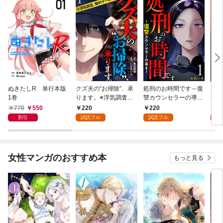
ぬきたしR 単行本版
クズ夫の“お掃除”、承
処刑のお時間です～復
凶妻
1巻
ります。※浮気調査、
讐カウンセラーの導き
神で
無料サービス付き 1巻
～ 1巻
1巻
770
550
220
220
7
割引
試読フル
試読フル
女性マンガのおすすめ本
もっと見る