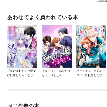
あわせてよく買われている本
【単行本】おデブ悪女
【タテヨミ】あなたは
バッドエンド目前のヒ
に転生したら、なぜか
もういりません
ロインに転生した私、
ラスボス王子様に執着
今世では恋愛するつも
されています
りがチートな兄が離し
てくれません！？@C
OMIC
同じ作者の本