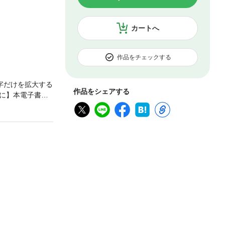
カートへ
作品をチェックする
字だけを拡大する
作品をシェアする
に】本電子書籍
購入ください。
のリカバリーメソ
、バランスボー
の活用方法も紹