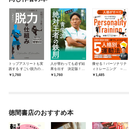
トップアスリートも実
人が替わっても必ず結
痩せる！パーソナリテ
践する すごい脱力の仕
果を出す 決定版！青
ィトレーニング ～成
組み
学流 「絶対王者の鉄
功も挫折も人格がすべ
1,760
1,760
1,485
則」
て～
徳間書店のおすすめ本