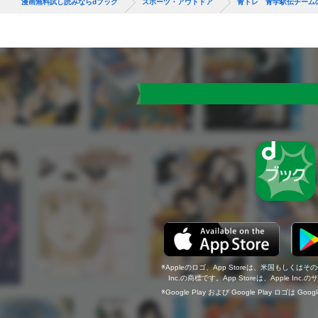
漫画無料試し読みならdブック
スポーツ・アウトドア
青トレ 青学駅伝チーム
Appleのロゴ、App Storeは、米国もしくはそ
Inc.の商標です。App Storeは、Apple In
Google Play および Google Play ロゴは Go