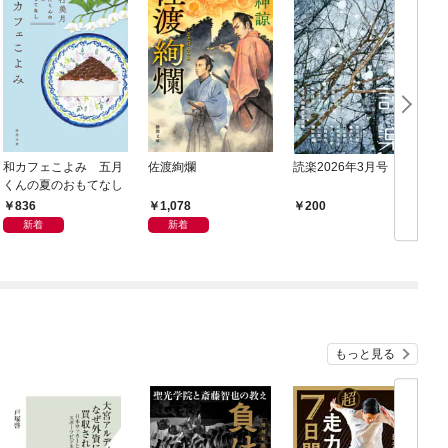
和カフェこよみ 五月
佐渡絢爛
読楽2026年3月号
くんの夏のおもてなし
836
1,078
200
新着
新着
もっと見る