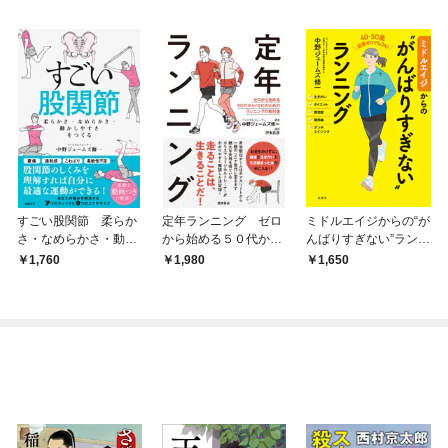
すごい股関節 柔らか
定年ランニング ゼロ
ミドルエイジからの“が
さ・なめらかさ・動か
から始める５０代から
んばりすぎない”ランニ
しやすさをつくる
７０代のためのランニ
ング
1,760
1,980
1,650
ングの教科書