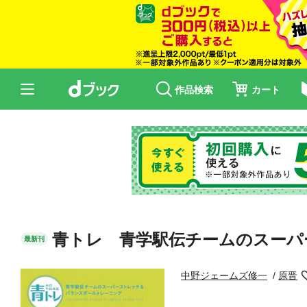
作品検索
カート
青トレ 青学駅伝チームのスーパ
最新刊
中野ジェームズ修一
原晋