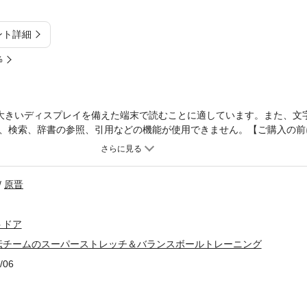
ント詳細
%
大きいディスプレイを備えた端末で読むことに適しています。また、文
、検索、辞書の参照、引用などの機能が使用できません。【ご購入の前
VDの映像は収録されておりません。映像をお求めの方は、書籍版をご
は、ズバリ疲労回復! 青学駅伝チームが行っている疲労回復を早める33
回復を早めるメソッドなので我々にはもっと効く!! スーパーストレッチ
原晋
サージ、アイシング、食事と水分補給。原晋監督直伝の目標管理シート
。レッツ・青トレ！
トドア
伝チームのスーパーストレッチ＆バランスボールトレーニング
/06