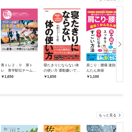
青トレ２．０ 厚ト
寝たきりにならない体
肩こり・腰痛 速効！か
レ 青学駅伝チームが
の使い方 運動嫌いでも
んたん体操
実践する厚底シューズ
一生歩ける体になる
1,650
1,650
1,100
対応トレーニング
もっと見る