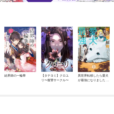
結界師の一輪華
【タテヨミ】クロユ
異世界転移したら愛犬
リ〜復讐サークル〜
が最強になりました ～
シルバーフェンリルと
俺が異世界暮らしを始
めたら～ THE COMIC