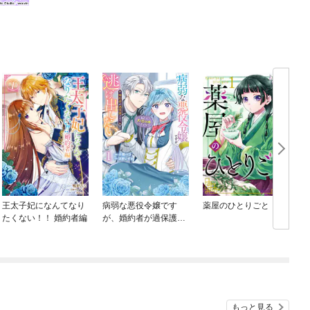
王太子妃になんてなり
病弱な悪役令嬢です
薬屋のひとりごと
たくない！！ 婚約者編
が、婚約者が過保護す
ぎて逃げ出したい(私た
ち犬猿の仲でしたよ
ね！？)
もっと見る