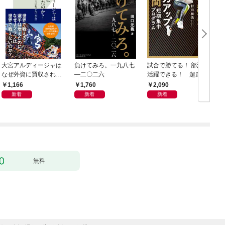
大宮アルディージャは
負けてみろ。一九八七
試合で勝てる！ 部活で
なぜ外資に買収された
―二〇二六
活躍できる！ 超走力
のか？～日本サッカー
アップ 7日間短期集中
1,166
1,760
2,090
とスポーツビジネスに
プログラム
新着
新着
新着
起きた「革命」～
無料