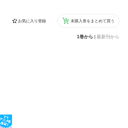
お気に入り登録
未購入巻をまとめて買う
1巻から
|
最新刊から