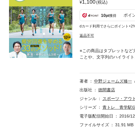
1,100
(税込)
ポイ
10
pt
獲得
dカード利用でさらにポイント+2
返品不可
※この商品はタブレットなど
ことや、文字列のハイライト
には、書籍版についているD
『青トレ』の第２弾のテーマ
ッドを紹介。選手たちの疲労
著者
中野ジェームズ修一
ルトレーニング、セルフマッ
介。OBインタビューも掲載
出版社
徳間書店
ジャンル
スポーツ・アウ
シリーズ
青トレ 青学駅
電子版配信開始日
2016/12
ファイルサイズ
31.91 MB