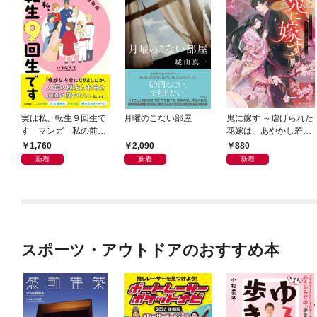
実は私、転生９回生で
月曜のこない部屋
鬼に嫁す ～虐げられた
す マンガ 私の前世
花嫁は、あやかし若頭
物語
に溺愛される～
1,760
2,090
880
新着
新着
新着
スポーツ・アウトドアのおすすめ本