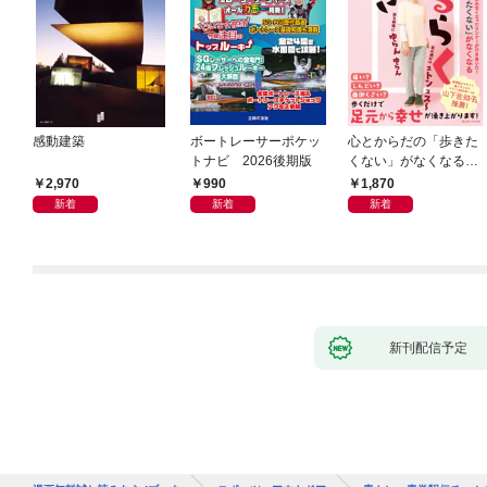
感動建築
ボートレーサーポケッ
心とからだの「歩きた
トナビ 2026後期版
くない」がなくなる
らせん流 ゆるらく歩
2,970
990
1,870
き
新着
新着
新着
新刊配信予定