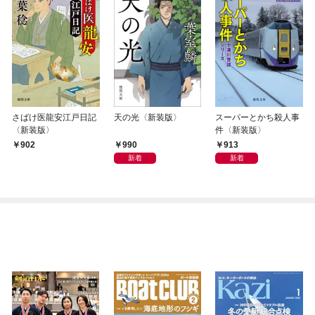
さばけ医龍安江戸日記
天の光〈新装版〉
スーパーとかち殺人事
〈新装版〉
件〈新装版〉
990
913
902
新着
新着