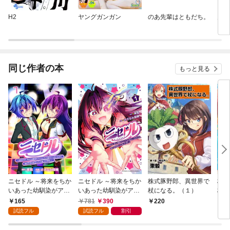
H2
ヤングガンガン
のあ先輩はともだち。
月刊
同じ作者の本
もっと見る
ニセドル ～将来をちか
ニセドル ～将来をちか
株式豚野郎、異世界で
株式
いあった幼馴染がアイ
いあった幼馴染がアイ
杖になる。（１）
杖に
ドルになって遠くにい
ドルになって遠くにい
（１
165
781
390
220
7
っちゃったので俺もア
っちゃったので俺もア
試読フル
試読フル
割引
イドル（女装）になっ
イドル（女装）になっ
て追いかけます！～
て追いかけます！～