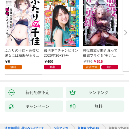
ふたりの千佳～完璧な
週刊少年チャンピオン
悪役貴族が開き直って
弱虫
彼女には秘密がありま
2026年36+37号
破滅フラグを“実力”で
IKE
した(1)
叩き折っていたら、い
0
400
770
616
6
つの間にかヒロイン達
無料
新着
試読増量
割引
試
から英雄視されるよう
になった件（コミッ
ク） 1巻
新刊配信予定
ランキング
キャンペーン
無料
漫画無料試し読みならdブック
少年マンガ
超弩級少女4946
超弩級少女494