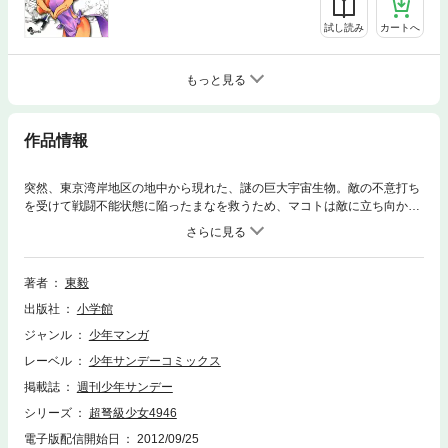
試し読み
カートへ
もっと見る
作品情報
突然、東京湾岸地区の地中から現れた、謎の巨大宇宙生物。敵の不意打ち
を受けて戦闘不能状態に陥ったまなを救うため、マコトは敵に立ち向かお
うとするが、当然ちっぽけな人間ひとりが体当たりしたところでかなう相
手ではない。そこに土田が現れ、まなが本来の力を発揮する方法をマコト
に教えるが…？
著者
東毅
出版社
小学館
ジャンル
少年マンガ
レーベル
少年サンデーコミックス
掲載誌
週刊少年サンデー
シリーズ
超弩級少女4946
電子版配信開始日
2012/09/25