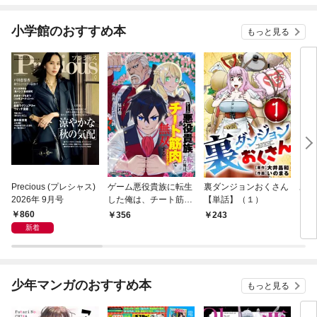
(話売り) #1
1
小学館のおすすめ本
もっと見る
Precious (プレシャス)
ゲーム悪役貴族に転生
裏ダンジョンおくさん
あや
2026年 9月号
した俺は、チート筋肉
【単話】（１）
し夫
で無双する【単話】
倉で
860
356
243
1
（１）
る～
新着
少年マンガのおすすめ本
もっと見る