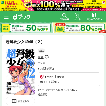
作品検索
カート
はじめての方へ
超弩級少女4946（２）
完結
東毅
マンガ
583
(税込)
5
pt
獲得
ポイント詳細
dカード利用でさらにポイント+2%
返品不可
試し読み