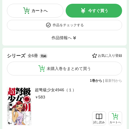
カートへ
今すぐ買う
作品をチェックする
作品情報へ
全6冊
シリーズ
お気に入り登録
完結
未購入巻をまとめて買う
1巻から
|
最新刊から
超弩級少女4946（１）
583
試し読み
カートへ