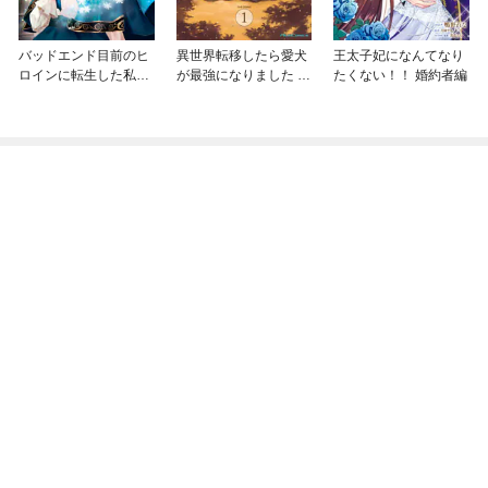
バッドエンド目前のヒ
異世界転移したら愛犬
王太子妃になんてなり
ロインに転生した私、
が最強になりました ～
たくない！！ 婚約者編
今世では恋愛するつも
シルバーフェンリルと
りがチートな兄が離し
俺が異世界暮らしを始
てくれません！？@C
めたら～ THE COMIC
OMIC