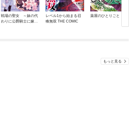
戦場の聖女 ～妹の代
レベル1から始まる召
薬屋のひとりごと
わりに公爵騎士に嫁ぐ
喚無双 THE COMIC
ことになりましたが、
今は幸せです～
もっと見る