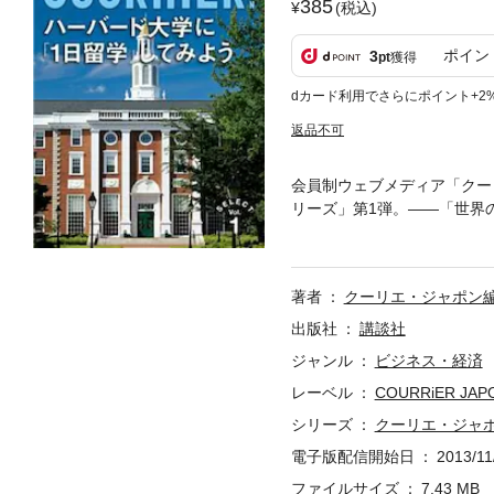
385
(税込)
ポイン
3
pt
獲得
dカード利用でさらにポイント+2
返品不可
会員制ウェブメディア「クーリエ・
リーズ」第1弾。――「世界
の“白熱教室”が注目を集め
たハーバード大生たちの１日
けを拡大することはできませ
著者
クーリエ・ジャポン
検索、辞書の参照、引用など
出版社
講談社
ジャンル
ビジネス・経済
レーベル
COURRiER JAP
シリーズ
クーリエ・ジャ
電子版配信開始日
2013/11
ファイルサイズ
7.43 MB