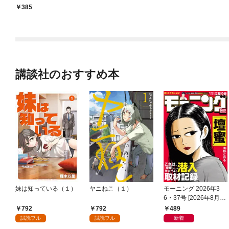
バード大学に「1日留
385
学」してみよう
講談社のおすすめ本
妹は知っている（１）
ヤニねこ（１）
モーニング 2026年3
6・37号 [2026年8月6
日発売]
792
792
489
試読フル
試読フル
新着