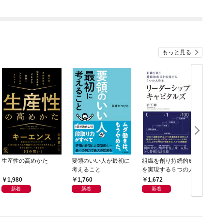
もっと見る
生産性の高めかた
要領のいい人が最初に
組織を創り持続的成長
考えること
を実現する５つの人資
本 リーダーシップ・
1,980
1,760
1,672
キャピタルズ
新着
新着
新着