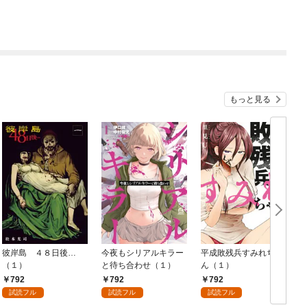
もっと見る
彼岸島 ４８日後…
今夜もシリアルキラー
平成敗残兵すみれちゃ
（１）
と待ち合わせ（１）
ん（１）
792
792
792
試読フル
試読フル
試読フル