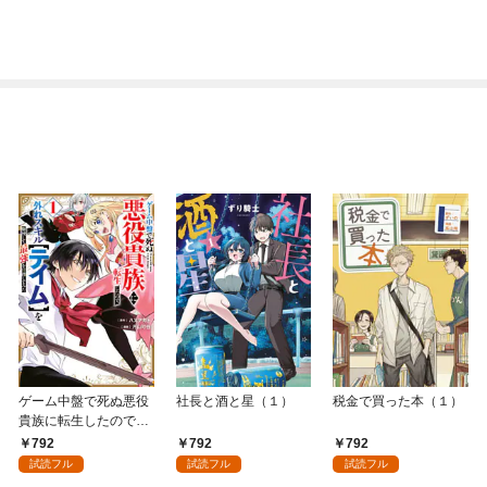
ゲーム中盤で死ぬ悪役
社長と酒と星（１）
税金で買った本（１）
貴族に転生したので、
外れスキル【テイム】
792
792
792
を駆使して最強を目指
試読フル
試読フル
試読フル
してみた（１）