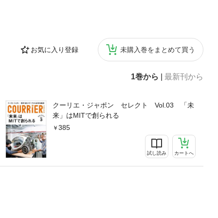
お気に入り登録
未購入巻をまとめて買う
1巻から
|
最新刊から
クーリエ・ジャポン セレクト Vol.03 「未
来」はMITで創られる
385
試し読み
カートへ