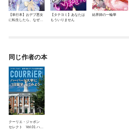
【単行本】おデブ悪女
【タテヨミ】あなたは
結界師の一輪華
に転生したら、なぜか
もういりません
ラスボス王子様に執着
されています
同じ作者の本
クーリエ・ジャポン
セレクト Vol.01 ハー