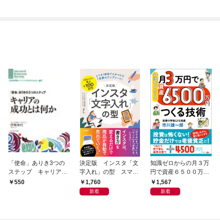
「使命」ありき3つの
決定版 インスタ「文
知識ゼロからの月３万
ステップ キャリアの
字入れ」の型 スマホ
円で資産６５００万円
成功とは何か
１画面で心をつかむ
つくる技術
1,760
1,567
550
「言葉のテンプレー
新着
新着
ト」