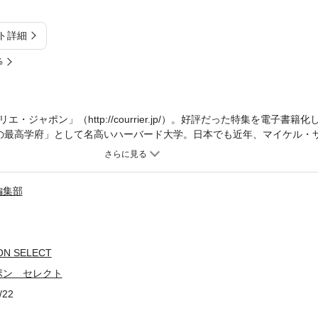
ト詳細
%
ジャポン」（http://courrier.jp/）。好評だった特集を電子書籍
の最高学府」として名高いハーバード大学。日本でも近年、マイケル・
たが、かの地では日々、一流の講師たちが刺激的な授業を繰り広げている
を、体験してみよう。※この商品は紙の書籍のページを画像にした電子
んので、タブレットサイズの端末での閲読を推奨します。また、文字列
編集部
の機能も使用できません。
ON SELECT
ポン セレクト
/22