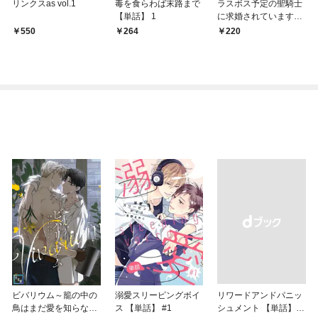
リンクスas vol.1
毒を食らわば末路まで
ラスボス予定の聖騎士
【単話】 1
に求婚されています
【単話】 1話
550
264
220
ビバリウム～籠の中の
溺愛スリーピングボイ
リワードアンドパニッ
鳥はまだ愛を知らない
ス 【単話】 #1
シュメント 【単話】