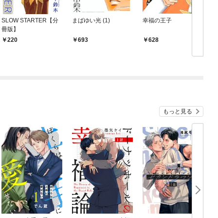
SLOW STARTER【分
まばゆい光 (1)
幸福の王子
冊版】
220
693
628
もっと見る