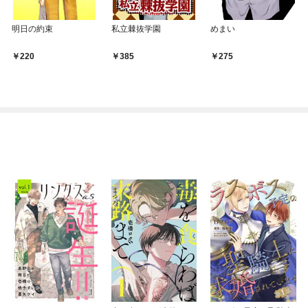
明日の約束
私立棘抜学園
めまい
220
385
275