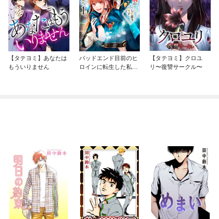
【タテヨミ】あなたは
バッドエンド目前のヒ
【タテヨミ】クロユ
もういりません
ロインに転生した私、
リ〜復讐サークル〜
今世では恋愛するつも
りがチートな兄が離し
てくれません！？@C
OMIC