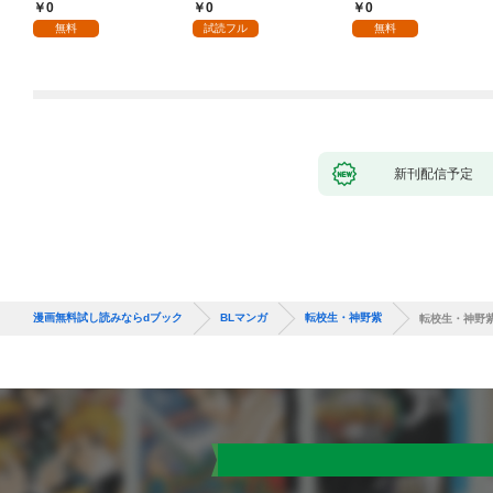
側～(1)
～(1)
0
0
0
無料
試読フル
無料
新刊配信予定
漫画無料試し読みならdブック
BLマンガ
転校生・神野紫
転校生・神野紫 