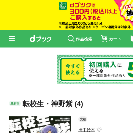
作品検索
カート
転校生・神野紫 (4)
最新刊
完結
田中鈴木