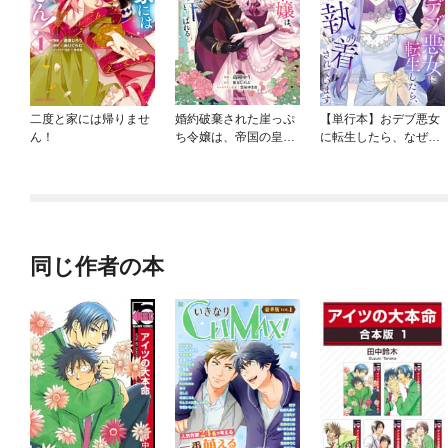
二度と家には帰りませ
婚約破棄された崖っぷ
【単行本】おデブ悪女
ん！
ち令嬢は、帝国の皇弟
に転生したら、なぜか
殿下と結ばれる
ラスボス王子様に執着
されています
同じ作者の本