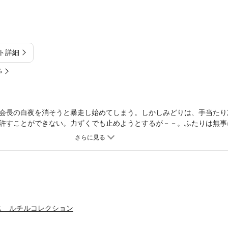
ト詳細
%
会長の白夜を消そうと暴走し始めてしまう。しかしみどりは、手当たり
許すことができない。力ずくでも止めようとするが－－。ふたりは無事
なる衝撃の最終巻！！描き下ろし２０ページ収録！！
ス ルチルコレクション