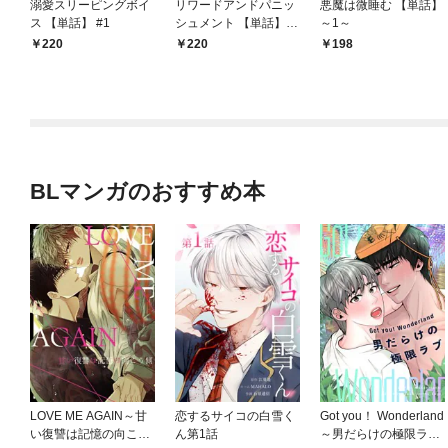
溺愛スリーピングボイ
リワードアンドパニッ
悪魔は微睡む 【単話】
ス 【単話】 #1
シュメント 【単話】
～1～
第1話
220
￥220
198
BLマンガのおすすめ本
LOVE ME AGAIN～甘
恋するサイコの白雪く
Got you！ Wonderland
い復讐は記憶の向こう
ん第1話
～男だらけの極限ラブ