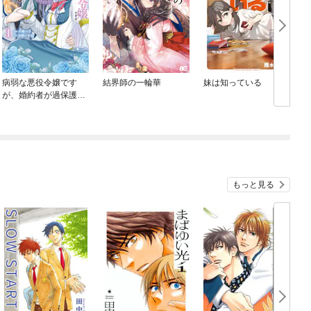
病弱な悪役令嬢です
結界師の一輪華
妹は知っている
が、婚約者が過保護す
ぎて逃げ出したい(私た
ち犬猿の仲でしたよ
ね！？)
もっと見る