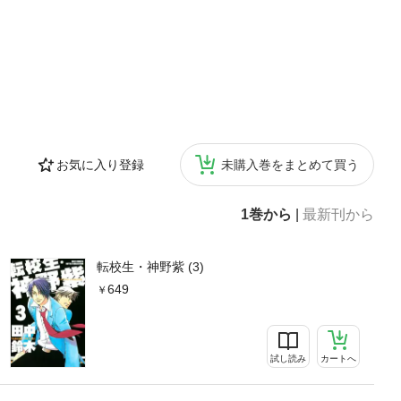
お気に入り登録
未購入巻をまとめて買う
1巻から
|
最新刊から
転校生・神野紫 (3)
649
試し読み
カートへ