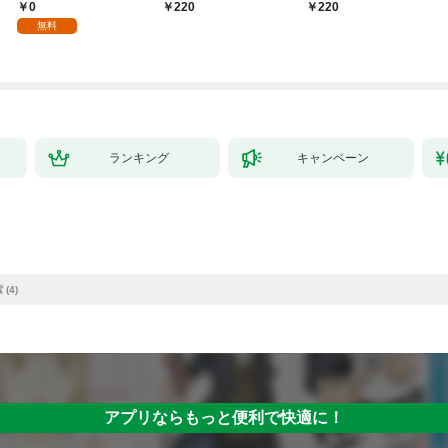
【全年齢版】(1)
第1話
0
220
￥220
無料
ランキング
キャンペーン
(4)
アプリならもっと便利で快適に！