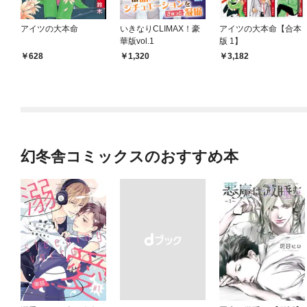
アイツの大本命
いきなりCLIMAX！豪
アイツの大本命【合本
華版vol.1
版 1】
628
1,320
3,182
幻冬舎コミックスのおすすめ本