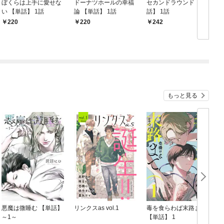
ぼくらは上手に愛せな
ドーナツホールの幸福
セカンドラウンド 【単
い 【単話】 1話
論 【単話】 1話
話】 1話
220
220
242
もっと見る
悪魔は微睡む 【単話】
リンクスas vol.1
毒を食らわば末路まで
～1～
【単話】 1