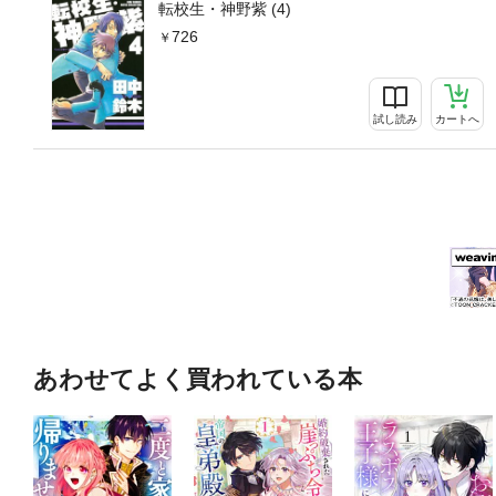
転校生・神野紫 (4)
726
試し読み
カートへ
あわせてよく買われている本