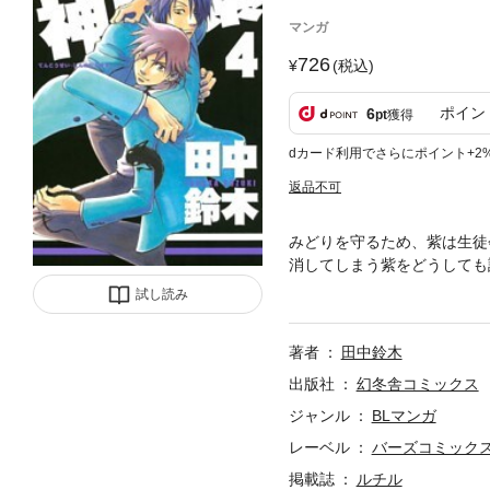
マンガ
726
(税込)
ポイン
6
pt
獲得
dカード利用でさらにポイント+2
返品不可
みどりを守るため、紫は生徒
消してしまう紫をどうしても
れるのか！？全てが明らかに
試し読み
著者
田中鈴木
出版社
幻冬舎コミックス
ジャンル
BLマンガ
レーベル
バーズコミック
掲載誌
ルチル