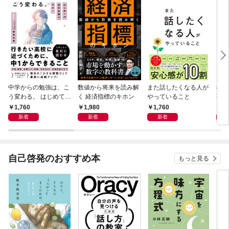
中学からの勉強は、こ
数値から将来を読み解
また話したくなる人が
83
う変わる。 はじめての
く 経済指標のキホン
やっていること
事
自学自習のキホン
1,760
1,980
1,760
1,
新着
新着
新着
自己啓発のおすすめ本
もっと見る