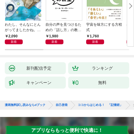
わたし、そんなにとん
自分の声を見つけるた
宇宙を味方にする方程
基地
がってましたかね。
めの「話し方」の教
式
るた
獅子座、Ａ型、丙午は
室 Ｏｒａｃｙ（オラ
2,090
1,980
1,760
2,
めぐる
シー）
新着
新着
新着
新刊配信予定
ランキング
キャンペーン
無料
漫画無料試し読みならdブック
自己啓発
ココからはじめる！ 「記憶術」
アプリならもっと便利で快適に！