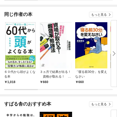
されています
りがチートな兄が離し
てくれません！？@C
OMIC
同じ作者の本
もっと見る
６０代から頭がよくな
３ヵ月で結果が出る！
「寝る前30分」を変え
図解
る本
資格が取れる！
なさい
［合
「超効率」勉強法
1,018
660
660
9
すばる舎のおすすめ本
もっと見る