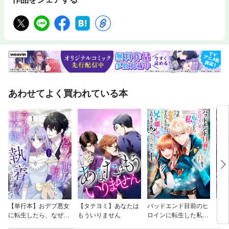
あわせてよく買われている本
【単行本】おデブ悪女
【タテヨミ】あなたは
バッドエンド目前のヒ
【タ
に転生したら、なぜか
もういりません
ロインに転生した私、
リ〜
ラスボス王子様に執着
今世では恋愛するつも