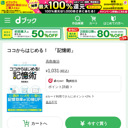
作品検索
カート
はじめての方へ
ココからはじめる！ 「記憶術」
高島徹治
1,031
(税込)
9
pt
獲得
ポイント詳細
dカード利用でさらにポイント+2%
返品不可
カートへ
今すぐ買う