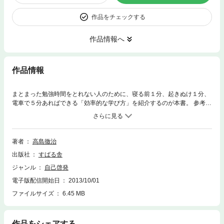
作品をチェックする
作品情報へ
作品情報
まとまった勉強時間をとれない人のために、寝る前１分、起きぬけ１分、
電車で５分あればできる「効率的な学び方」を紹介するのが本書。 参考書
の精読、ノート主体の知識整理といった非効率的な学び方をやめて、「ち
ょい読み、ちょいメモ、ちょい貼り」というスグできて効果バツグンの記
憶術を具体例満載で紹介しています。そのほか、覚える量が半減する「マ
ーキング術」、どこでも自在に記憶できる「付箋紙活用法」など、「勉強
著者
高島徹治
する人を全面的にバックアップする」お役立ちツールを網羅。二色刷りで
出版社
すばる舎
図版も充実！
ジャンル
自己啓発
電子版配信開始日
2013/10/01
ファイルサイズ
6.45 MB
作品をシェアする