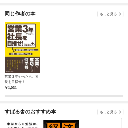
されています
りが
てく
OMI
同じ作者の本
もっと見る
営業３年やったら、社
長を目指せ！
1,031
すばる舎のおすすめ本
もっと見る