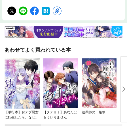
あわせてよく買われている本
【単行本】おデブ悪女
【タテヨミ】あなたは
結界師の一輪華
バッ
に転生したら、なぜか
もういりません
ロイ
ラスボス王子様に執着
今世