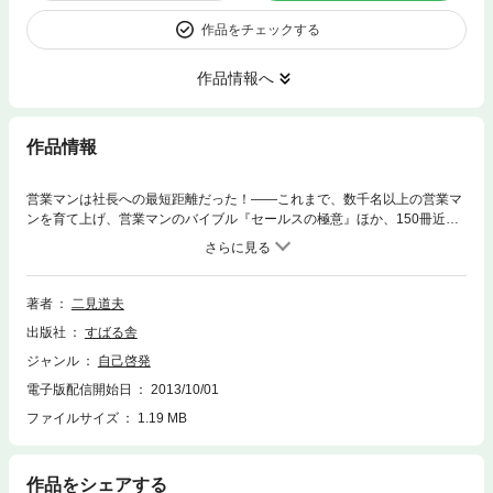
作品をチェックする
作品情報へ
作品情報
営業マンは社長への最短距離だった！——これまで、数千名以上の営業マ
ンを育て上げ、営業マンのバイブル『セールスの極意』ほか、150冊近く
の著書を持つ伝説のコンサルタントが満を持して送る、営業マンが社長に
なって成功するための「指南書」。本書が、日々のセールス活動に励んで
いる営業マンに勇気を与えることは間違いありません!!
著者
二見道夫
出版社
すばる舎
ジャンル
自己啓発
電子版配信開始日
2013/10/01
ファイルサイズ
1.19 MB
作品をシェアする