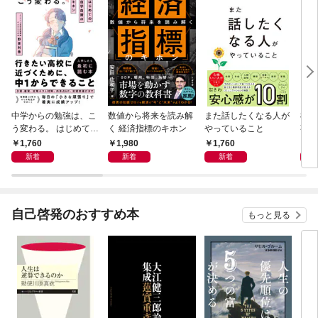
中学からの勉強は、こ
数値から将来を読み解
また話したくなる人が
83
う変わる。 はじめての
く 経済指標のキホン
やっていること
事
自学自習のキホン
1,760
1,980
1,760
1,
新着
新着
新着
自己啓発のおすすめ本
もっと見る