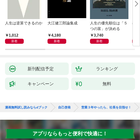
人生は逆算できるのか
大江健三郎論集成
人生の優先順位は「５
極限
つの富」が決める
1,012
4,180
3,740
2,
新着
新着
新着
新刊配信予定
ランキング
キャンペーン
無料
漫画無料試し読みならdブック
自己啓発
営業３年やったら、社長を目指せ！
アプリならもっと便利で快適に！