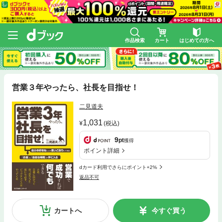
作品検索
カート
はじめての方へ
営業３年やったら、社長を目指せ！
二見道夫
1,031
(税込)
9
pt
獲得
ポイント詳細
dカード利用でさらにポイント+2%
返品不可
カートへ
今すぐ買う