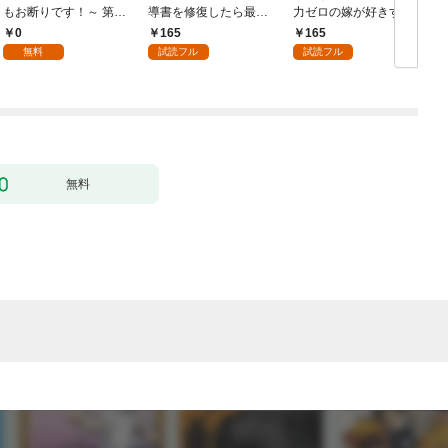
もお断りです！～ 第1
導書を修復したら最強
力ゼロの嫁が好きすぎ
話
の精霊が味方になりま
る～なぜか旦那様の心
0
165
165
した（クールな王弟殿
の声が聞こえます！？
無料
試読フル
試読フル
下がなぜかいつもそば
～［1話売り］ story0
にいます）～［ばら売
1
り］ 第1話
無料