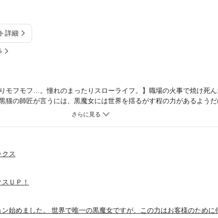
ト詳細
%
りモフモフ…。憧れのまったりスローライフ。】職場の火事で焼け死ん
黒猫の師匠が言うには、黒魔女には世界を揺るがす程の力があるようだ
様も迎える“ペンション”を経営するんだ――。※この商品は「異世界で
すが、この力はお客様のために使います。」を1話ごとに分冊したものです。
 NOMIYA
ックス
クスＵＰ！
ョン始めました。 世界で唯一の黒魔女ですが、この力はお客様のために