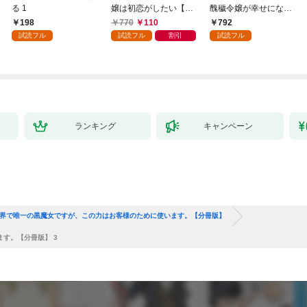
る 1
嬢は初恋がしたい【単
醜穢令嬢が幸せになる
行本版】 1巻
まで 1
198
770
110
792
試読フル
試読フル
割引
試読フル
ランキング
キャンペーン
世界で唯一の黒魔女ですが、この力はお客様のために使います。【分冊版】
す。【分冊版】 3