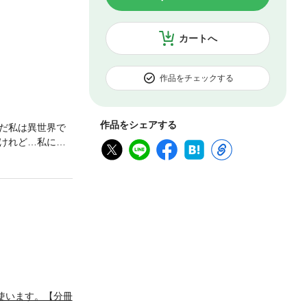
カートへ
作品をチェックする
作品をシェアする
だ私は異世界で
けれど…私には
ペンション始めま
(C)2022 M
使います。【分冊