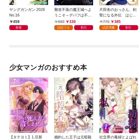
ヤングガンガン 2026
難攻不落の魔王城へよ
片田舎のおっさん、剣
No.16
うこそ～デバフは不要
聖になる外伝 はじま
と勇者パーティーを追
りの魔法剣士 1巻
459
660
330
770
385
い出された黒魔導士、
新着
試読フル
割引
試読増量
割引
魔王軍の最高幹部に迎
えられる～ １巻
少女マンガのおすすめ本
【タテヨミ】1.旦那
婚約した王子は元暗殺
社交界の毒婦とよばれ