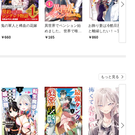
鬼の軍人と稀血の花嫁
異世界でペンション始
お飾り妻は冷酷旦那様
めました。 世界で唯一
と離縁したい！～実は
の黒魔女ですが、この
溺愛されていたなんて
660
165
860
力はお客様のために使
知りません～ アンソロ
います。【分冊版】 1
ジーコミック
い
もっと見る