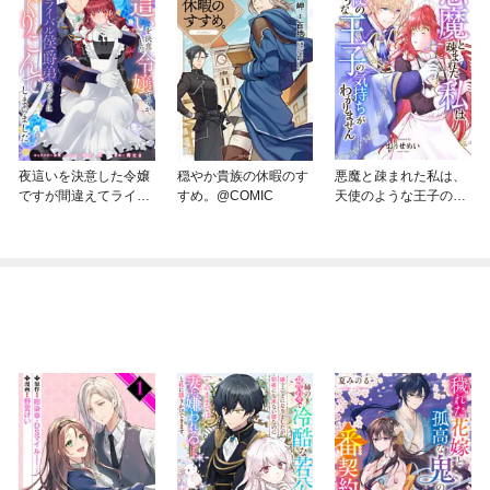
夜這いを決意した令嬢
穏やか貴族の休暇のす
悪魔と疎まれた私は、
ですが間違えてライバ
すめ。@COMIC
天使のような王子の気
ル侯爵弟のベッドにも
持ちがわかりません。
ぐりこんでしまいまし
た 【連載版】