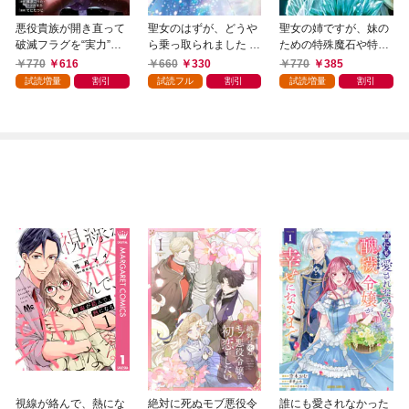
悪役貴族が開き直って
聖女のはずが、どうや
聖女の姉ですが、妹の
破滅フラグを“実力”で
ら乗っ取られました 1
ための特殊魔石や特殊
叩き折っていたら、い
巻
薬草の採取をやめた
770
616
660
330
770
385
つの間にかヒロイン達
ら、隣国の魔術師様の
試読増量
割引
試読フル
割引
試読増量
割引
から英雄視されるよう
元で幸せになりまし
になった件（コミッ
た！（コミック） 1巻
ク） 1巻
視線が絡んで、熱にな
絶対に死ぬモブ悪役令
誰にも愛されなかった