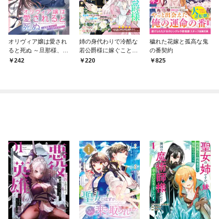
オリヴィア嬢は愛され
姉の身代わりで冷酷な
穢れた花嫁と孤高な鬼
ると死ぬ ～旦那様、ち
若公爵様に嫁ぐことに
の番契約
ょっとこっち見すぎで
なりましたが、初夜に
242
220
825
すわ～（コミック）
も来ない彼なのに「こ
【分冊版】 1
のままでは妻に嫌われ
る……」と私に語りか
けてきます。