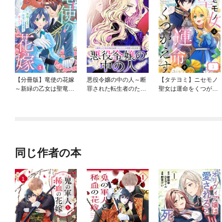
【分冊版】竜使の花嫁
悪役令嬢の中の人～断
【タテヨミ】ニセモノ
～新緑の乙女は聖竜の
罪された転生者のため
聖女は運命をくつがえ
守護者に愛される～
嘘つきヒロインに復讐
す
いたします～ 【連載
版】
同じ作者の本