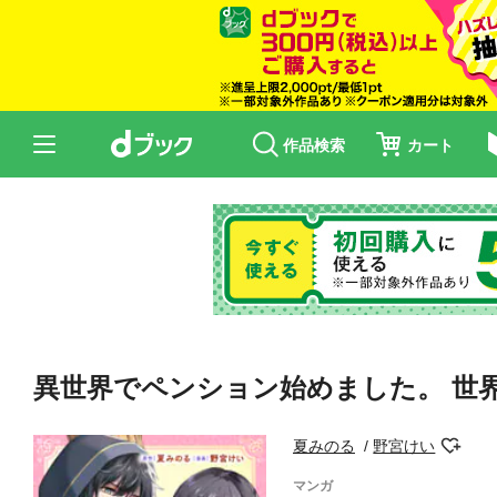
作品検索
カート
異世界でペンション始めました。 世
夏みのる
野宮けい
マンガ