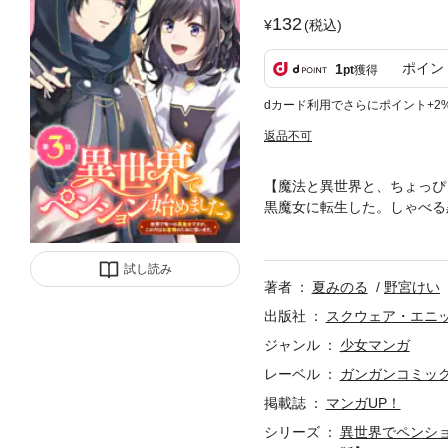
132
(税込)
ポイン
1
pt
獲得
dカード利用でさらにポイント+2
返品不可
【魔法と異世界と、ちょっぴ
黒魔女に転生した。しゃべる
夢がある。そう、どんなお客
した。 世界で唯一の黒魔女で
試し読み
INORU NATSU (C)2022 KEI
著者
夏みのる
野宮けい
出版社
スクウェア・エニ
ジャンル
少女マンガ
レーベル
ガンガンコミッ
掲載誌
マンガUP！
シリーズ
異世界でペンシ