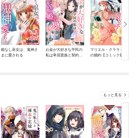
能なし巫女は、鬼神さ
お金が大好きな平民の
マリエル・クララック
まに愛される
私は卑屈貴族と契約結
の婚約【コミック版】
婚して愛し愛されます
コミック版 （分冊版）
もっと見る