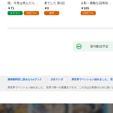
様、今世は死んだら許
者でした 第1話
る私～素敵な辺境伯令
しません
息に腕を折られたの
71
0
165
で、責任とってもらい
タテヨミ
試読フル
無料
試読フル
ます～［ばら売り］
第1話
新刊配信予定
漫画無料試し読みならdブック
少女マンガ
異世界でペンション始めました。 
異世界でペンション始めました。 世界で唯一の黒魔女ですが、この力はお客様のために使いま