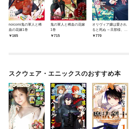
noicomi鬼の軍人と稀
鬼の軍人と稀血の花嫁
オリヴィア嬢は愛され
血の花嫁1巻
1巻
ると死ぬ ～旦那様、ち
ょっとこっち見すぎで
165
715
770
すわ～（コミック） 1
巻
スクウェア・エニックスのおすすめ本