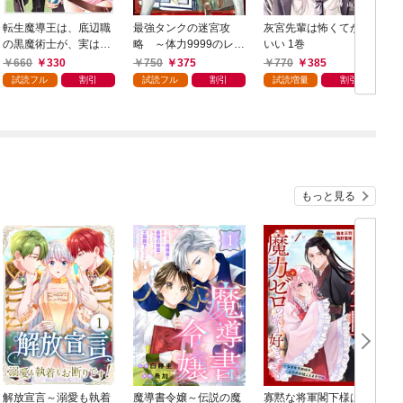
転生魔導王は、底辺職
最強タンクの迷宮攻
灰宮先輩は怖くてかわ
の黒魔術士が、実は最
略 ～体力9999のレア
いい 1巻
強職だと知っている 1
スキル持ちタンク、勇
660
330
750
375
770
385
巻
者パーティーを追放さ
試読フル
割引
試読フル
割引
試読増量
割引
れる～ 1巻
もっと見る
解放宣言～溺愛も執着
魔導書令嬢～伝説の魔
寡黙な将軍閣下様は魔